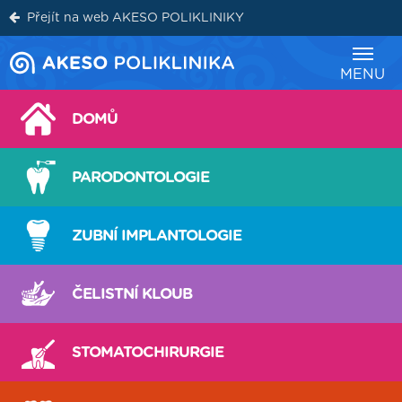
Přejít na web AKESO POLIKLINIKY
Ordinační doba
MENU
DOMŮ
PARODONTOLOGIE
ZUBNÍ
IMPLANTOLOGIE
ČELISTNÍ
KLOUB
STOMATO
CHIRURGIE