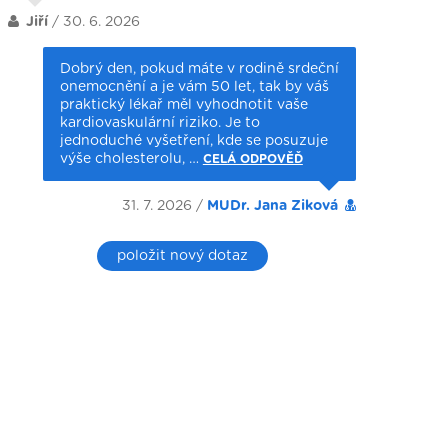
Jiří
/ 30. 6. 2026
Dobrý den, pokud máte v rodině srdeční
onemocnění a je vám 50 let, tak by váš
praktický lékař měl vyhodnotit vaše
kardiovaskulární riziko. Je to
jednoduché vyšetření, kde se posuzuje
výše cholesterolu, …
CELÁ ODPOVĚĎ
31. 7. 2026 /
MUDr. Jana Ziková
položit nový dotaz