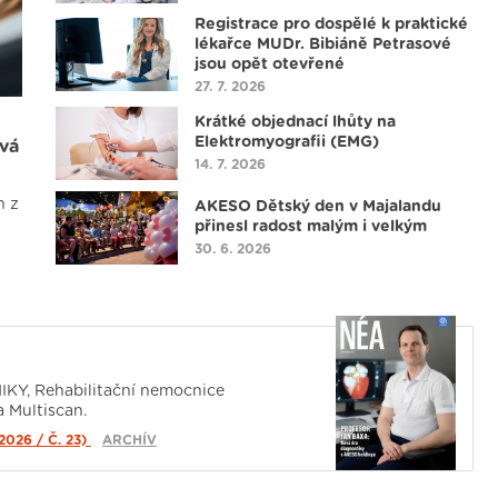
Registrace pro dospělé k praktické
lékařce MUDr. Bibiáně Petrasové
jsou opět otevřené
27. 7. 2026
Krátké objednací lhůty na
Elektromyografii (EMG)
vá
14. 7. 2026
n z
AKESO Dětský den v Majalandu
přinesl radost malým i velkým
30. 6. 2026
Centrum jednodenní péče nabízí
nově i zákroky v oblasti ORL
17. 6. 2026
Nově v AKESO POLIKLINICE:
KY, Rehabilitační nemocnice
Otevíráme stomickou poradnu.
 Multiscan.
4. 6. 2026
026 / Č. 23)
ARCHÍV
MUDr. Vladimír Folauf: V
gynekologii preferujeme šetrné
metody a osobní přístup