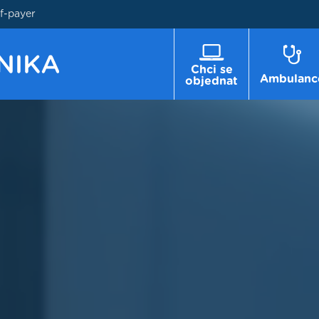
lf-payer
Chci se
Ambulanc
objednat