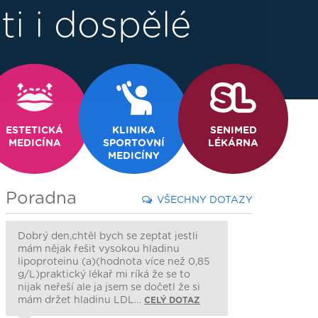
ti i dospělé
ESTETICKÁ
KLINIKA
SENIMED
MEDICÍNA
SPORTOVNÍ
LÉKÁRNA
MEDICÍNY
Poradna
VŠECHNY DOTAZY
Dobrý den,chtěl bych se zeptat jestli
mám nějak řešit vysokou hladinu
lipoproteinu (a)(hodnota více než 0,85
g/L)praktický lékař mi ríká že se to
nijak neřeší ale ja jsem se dočetl že si
mám držet hladinu LDL…
CELÝ DOTAZ