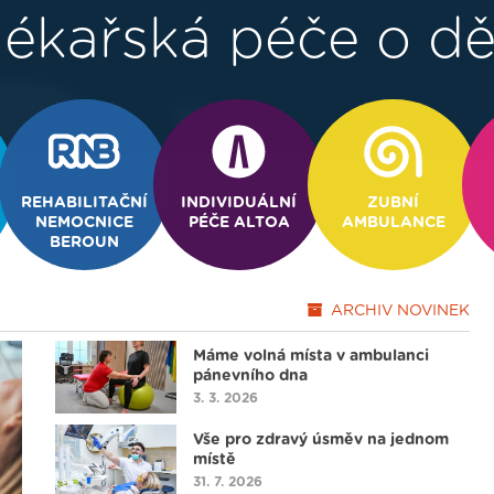
ékařská péče o dě
REHABILITAČNÍ
INDIVIDUÁLNÍ
ZUBNÍ
NEMOCNICE
PÉČE ALTOA
AMBULANCE
BEROUN
ARCHIV
NOVINEK
Máme volná místa v ambulanci
pánevního dna
3. 3. 2026
Vše pro zdravý úsměv na jednom
místě
31. 7. 2026