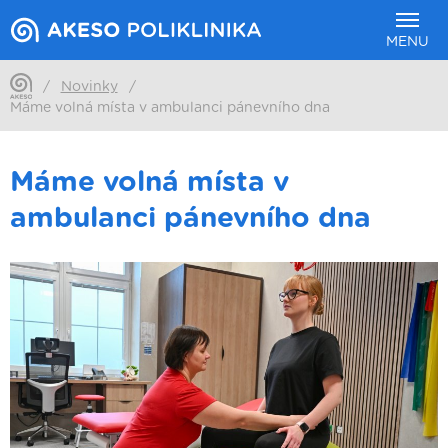
MENU
/
Novinky
/
Máme volná místa v ambulanci pánevního dna
Máme volná místa v
ambulanci pánevního dna