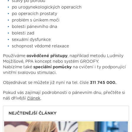
stavy po porodu
po urogynekologických operacích
po operacích prostaty
problém s únikem moči
bolesti pánevního dna
bolesti zad
sexuální dysfunkce
schopnost vědomé relaxace
Používáme
osvědčené přístupy
, například metodu Ludmily
Mojžíšové, PPA koncept nebo systém GROOFY.
Nabízíme také
speciální pomůcky
na cvičení i ty podporující
vnitřní svalovou stimulaci.
Objednávat se můžete již nyní na tel. čísle
311 745 000.
Pokud vás zajímají podrobnosti o pánevním dnu, přečtěte si
náš dřívější
článek
.
NEJČTENĚJŠÍ ČLÁNKY