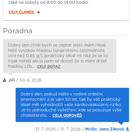
také na soboty od 8:00 do 14:00 hodin.
CELÝ ČLÁNEK
Poradna
Dobrý den,chtěl bych se zeptat jestli mám nějak
řešit vysokou hladinu lipoproteinu (a)(hodnota
více než 0,85 g/L)praktický lékař mi ríká že se to
nijak neřeší ale ja jsem se dočetl že si mám držet
hladinu LDL…
CELÝ DOTAZ
Jiří
/ 30. 6. 2026
Dobrý den, pokud máte v rodině srdeční
onemocnění a je vám 50 let, tak by váš praktický
lékař měl vyhodnotit vaše kardiovaskulární riziko.
Je to jednoduché vyšetření, kde se posuzuje výše
cholesterolu, …
CELÁ ODPOVĚĎ
31. 7. 2026 / 31. 7. 2026 /
MUDr. Jana Ziková