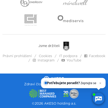
Jsme držiteli
Právní prohlášení
Cookies
IT podpora
Facebook
Instagram
YouTube
Potřebujete poradit?
Zeptejte se našeho
asistenta
Che
Zdraví člověka. Lidskost. Vstřícnost.
©2026 AKESO holding a.s.