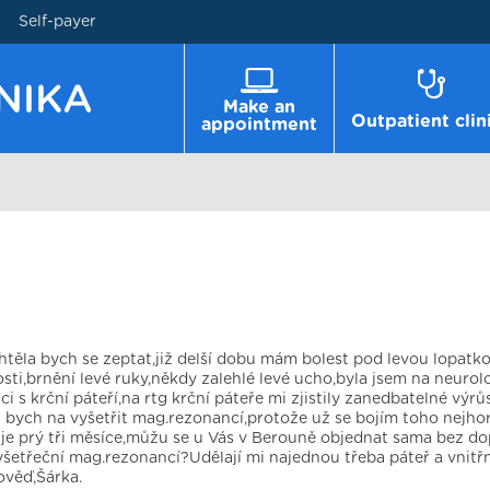
Self-payer
Make an
Outpatient clin
appointment
těla bych se zeptat,již delší dobu mám bolest pod levou lopatk
kosti,brnění levé ruky,někdy zalehlé levé ucho,byla jsem na neurolo
aci s krční páteří,na rtg krční páteře mi zjistily zanedbatelné výrů
a bych na vyšetřit mag.rezonancí,protože už se bojím toho nejhor
 je prý tři měsíce,můžu se u Vás v Berouně objednat sama bez d
vyšetřeční mag.rezonancí?Udělají mi najednou třeba páteř a vnitř
ověď,Šárka.