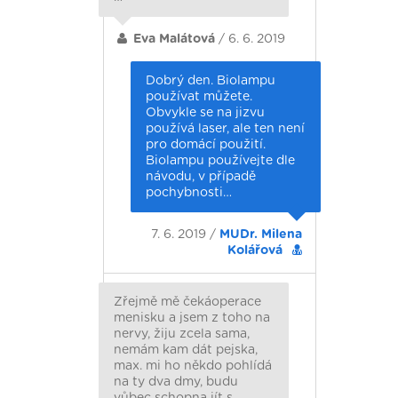
Eva Malátová
/ 6. 6. 2019
Dobrý den. Biolampu
používat můžete.
Obvykle se na jizvu
používá laser, ale ten není
pro domácí použití.
Biolampu používejte dle
návodu, v případě
pochybnosti…
7. 6. 2019 /
MUDr. Milena
Kolářová
Zřejmě mě čekáoperace
menisku a jsem z toho na
nervy, žiju zcela sama,
nemám kam dát pejska,
max. mi ho někdo pohlídá
na ty dva dmy, budu
vůbec schopna jít s…