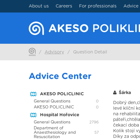
About us
Careers
For professionals
Advice
/
Advisory
/
Question Detail
Advice Center
Šárka
AKESO POLICLINIC
General Questions
0
Dobrý den,ch
AKESO POLICLINIC
0
levé klíční 
na rehabilit
Hospital Hořovice
páteři,chtěl
General Questions
2796
čekací doba
Department of
Kolik stojí 
Anaesthesiology and
57
Díky za odp
Resuscitation