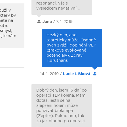
rezonanci. Vše s
výsledkem negativní.…
oužily
který by
nete na
Jana
/ 7. 1. 2019
íte,
esmysl,
Hezký den, ano,
lejte nám
teoreticky může. Osobně
bych zvážil doplnění VEP
(zrakové evokované
potenciály). Zdraví
T.Bruthans
14. 1. 2019 /
Lucie Lišková
Dobrý den, jsem 15 dní po
operaci TEP kolena. Mám
dotaz, jestli se na
zlepšení hojení může
používat biolampa
(Zepter). Pokud ano, tak
za jak dlouho po operaci.
…