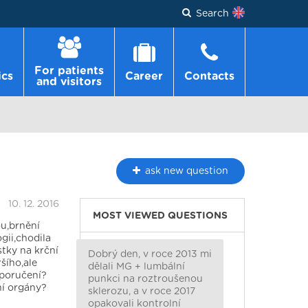
Search
For patients
ics
Career
Contacts
and visitors
ask
new question
10. 12. 2016
MOST VIEWED QUESTIONS
ou,brnění
gii,chodila
stky na krční
Dobrý den, v roce 2013 mi
šího,ale
dělali MG + lumbální
oporučení?
punkci na roztroušenou
ní orgány?
sklerozu, a v roce 2017
opakovali kontrolní