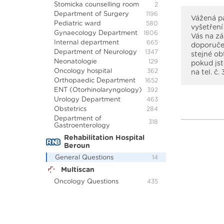
Stomicka counselling room
2
Department of Surgery
1196
Vážená pa
Pediatric ward
580
vyšetření
Gynaecology Department
1806
Vás na zá
Internal department
665
doporučen
Department of Neurology
1347
stejné ob
Neonatologie
129
pokud jst
Oncology hospital
362
na tel. č
Orthopaedic Department
1652
ENT (Otorhinolaryngology)
392
Urology Department
463
Obstetrics
284
Department of
318
Gastroenterology
Rehabilitation Hospital
Beroun
General Questions
14
Multiscan
Oncology Questions
435