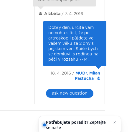
Alžběta
/ 7. 4. 2016
Dobrý den, určitě vám
nemohu slíbit, že po
artroskopii půjdete ve
vašem věku za 2 dny s
pejskem ven. Spíše bych
se domluvil s rodinou na
péči v rozsahu 7-14…
18. 4. 2016 /
MUDr. Milan
Pastucha
ask new question
Potřebujete poradit?
Zeptejte
se našeho asistenta