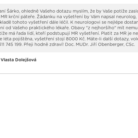
ní Šárko, ohledně Vašeho dotazu myslím, že by Vaše potíže zasl
 MR krční páteře. Žádanku na vyšetření by Vám napsal neurolog, 
kladě tohoto vyšetření dále léčil. K neurologovi se nejlépe dosta
í od Vašeho praktického lékaře. Obavy "z nejhoršího" mít nemus
tíže má řada lidí, kteří podstupují MR vyšetření. Platit za MR je n
e léta pojištěna, vyšetření stojí 8000 Kč. Máte-li další dotazy, vo
. 311 745 199. Přeji hodně zdraví! Doc. MUDr. Jiří Obenberger, CSc.
Vlasta Dolejšová