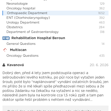
Neonatologie
129
Oncology hospital
362
Orthopaedic Department
1652
ENT (Otorhinolaryngology)
392
Urology Department
463
Obstetrics
284
Department of Gastroenterology
318
Rehabilitation Hospital Beroun
General Questions
14
Multiscan
Oncology Questions
435
Kavanová
20. 6. 2026
Dobrý den, před 4 lety jsem podstoupila operaci a
sešroubování levého kotníku, po půl roce byl vytažen jeden
šroub, poté bylo “naplánované” vyndání ostatních šroubů, jen
mi přišlo že si mě lékaři spíše předhazovali mezi sebou a že
pošlou žádanku na čekačku na vytažení a nic se nedělo,
následně jsem byla na kontrole cca 1,5 roků zpět a tam pan
doktor spíše řešil problém s nehtem než vyndávání…