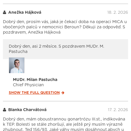
Anežka Hájková
18. 2. 2026
Dobrý den, prosím vás, jaká je čekací doba na operaci MICA u
vbočených palců v nemocnici Beroun? Děkuji za odpověď. S
pozdravem, Anežka Hájková
Dobrý den, asi 2 měsíce. S pozdravem MUDr. M.
Pastucha
MUDr. Milan Pastucha
Chief Physician
SHOW THE FULL
QUESTION
Blanka Charvátová
17. 2. 2026
Dobrý den, mám oboustrannou gonartrózu III.st., indikována
k TEP. Bolesti se stále zhoršují, ale ještě prý musím výrazně
zhubnout. Teď 156/93. Jaké váhy musím dosáhnout,abych u