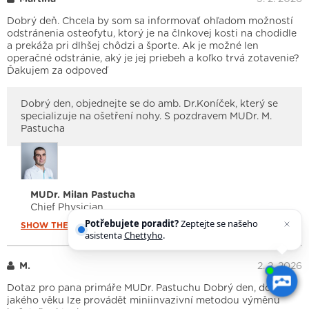
Dobrý deň. Chcela by som sa informovať ohľadom možností
odstránenia osteofytu, ktorý je na člnkovej kosti na chodidle
a prekáža pri dlhšej chôdzi a športe. Ak je možné len
operačné odstránie, aký je jej priebeh a koľko trvá zotavenie?
Ďakujem za odpoveď
Dobrý den, objednejte se do amb. Dr.Koníček, který se
specializuje na ošetření nohy. S pozdravem MUDr. M.
Pastucha
MUDr. Milan Pastucha
Chief Physician
Potřebujete poradit?
Zeptejte se našeho
SHOW THE FULL
QUESTION
asistenta
Chettyho
.
M.
2. 2. 2026
Dotaz pro pana primáře MUDr. Pastuchu Dobrý den, do
jakého věku lze provádět miniinvazivní metodou výměnu