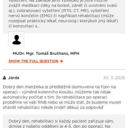
vyšetření. Na základě jeho výsledku je jistě možné
zvážit medikaci (léky na bolest, zánět či uvolnění svalů
aj.), zobrazovací vyšetření (RTG, CT, MR), vyšetření
nervů končetin (EMG) či například rehabilitaci (může
rozepsat praktický lékař, neurolog i kterýkoli jiný lékař)
či konzultaci s…
MUDr. Mgr. Tomáš Bruthans, MPH
SHOW THE FULL
QUESTION
Jarda
30. 3. 2026
Dobrý den manželka je předběžně domluvena na říjen na
operaci - výměně kolenního kloubu, můžeme tak nějak
automaticky počítat s tím, že rehabilitace po operaci
proběhne ve vaší RNB nebo se může stát, že budeme muset
shánět rehabilitaci někde jinde? děkuji za odpověď
Dobrý den, rehabilitaci si každý pacient zařizuje sám,
dimise z našeho oddělení je 4-5. den po operaci. Na