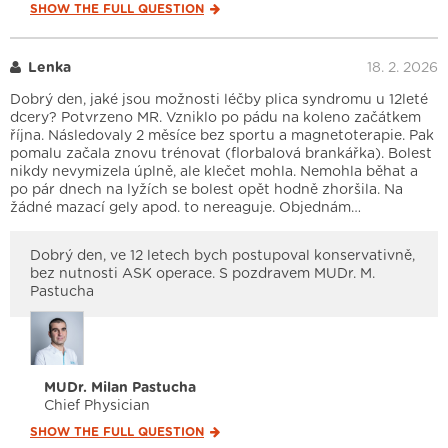
SHOW THE FULL
QUESTION
Lenka
18. 2. 2026
Dobrý den, jaké jsou možnosti léčby plica syndromu u 12leté
dcery? Potvrzeno MR. Vzniklo po pádu na koleno začátkem
října. Následovaly 2 měsíce bez sportu a magnetoterapie. Pak
pomalu začala znovu trénovat (florbalová brankářka). Bolest
nikdy nevymizela úplně, ale klečet mohla. Nemohla běhat a
po pár dnech na lyžích se bolest opět hodně zhoršila. Na
žádné mazací gely apod. to nereaguje. Objednám…
Dobrý den, ve 12 letech bych postupoval konservativně,
bez nutnosti ASK operace. S pozdravem MUDr. M.
Pastucha
MUDr. Milan Pastucha
Chief Physician
SHOW THE FULL
QUESTION