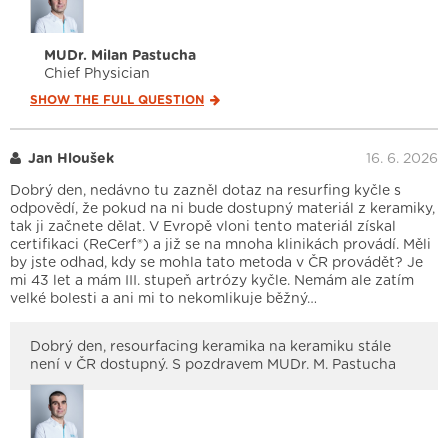
MUDr. Milan Pastucha
Chief Physician
SHOW THE FULL
QUESTION
Jan Hloušek
16. 6. 2026
Dobrý den, nedávno tu zazněl dotaz na resurfing kyčle s
odpovědí, že pokud na ni bude dostupný materiál z keramiky,
tak ji začnete dělat. V Evropě vloni tento materiál získal
certifikaci (ReCerf®) a již se na mnoha klinikách provádí. Měli
by jste odhad, kdy se mohla tato metoda v ČR provádět? Je
mi 43 let a mám III. stupeň artrózy kyčle. Nemám ale zatím
velké bolesti a ani mi to nekomlikuje běžný…
Dobrý den, resourfacing keramika na keramiku stále
není v ČR dostupný. S pozdravem MUDr. M. Pastucha