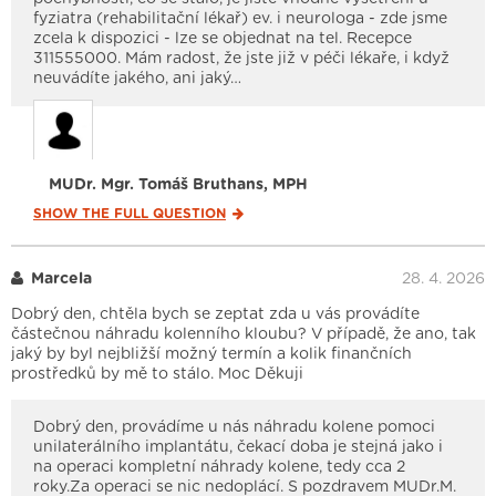
fyziatra (rehabilitační lékař) ev. i neurologa - zde jsme
zcela k dispozici - lze se objednat na tel. Recepce
311555000. Mám radost, že jste již v péči lékaře, i když
neuvádíte jakého, ani jaký…
MUDr. Mgr. Tomáš Bruthans, MPH
SHOW THE FULL
QUESTION
Marcela
28. 4. 2026
Dobrý den, chtěla bych se zeptat zda u vás provádíte
částečnou náhradu kolenního kloubu? V případě, že ano, tak
jaký by byl nejbližší možný termín a kolik finančních
prostředků by mě to stálo. Moc Děkuji
Dobrý den, provádíme u nás náhradu kolene pomoci
unilaterálního implantátu, čekací doba je stejná jako i
na operaci kompletní náhrady kolene, tedy cca 2
roky.Za operaci se nic nedoplácí. S pozdravem MUDr.M.