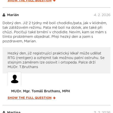
SHOW THE FULL
QUESTION
Marián
4. 2. 2026
Dobrý den. Již 2 týdny mě bolí chodidlo/pata, jak v klidném,
tak zátěžovém režimu. Pata mě bolí na dotek, ale také při
chůzi. Pociťuji také brnění v chodidle. Nevím, kam se mám s
tímto problémem objednat. Přeji hezký den a jsem s
pozdravem, Marian.
Hezký den, již registrující praktický lékař může udělat
RTG (rentgen) a ozřejmit tak možnou patní ostruhu. Se
stejným záměrem lze oslovit i ortopeda. Palce drží
MUDr. T.Bruthans
MUDr. Mgr. Tomáš Bruthans, MPH
SHOW THE FULL
QUESTION
Martina
3. 2. 2026