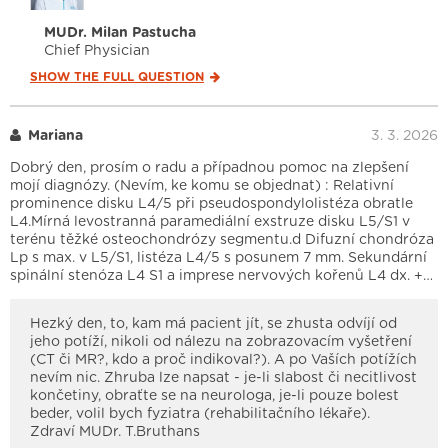
MUDr. Milan Pastucha
Chief Physician
SHOW THE FULL
QUESTION
Mariana
3. 3. 2026
Dobrý den, prosím o radu a případnou pomoc na zlepšení
mojí diagnózy. (Nevím, ke komu se objednat) : Relativní
prominence disku L4/5 při pseudospondylolistéza obratle
L4.Mírná levostranná paramediální exstruze disku L5/S1 v
terénu těžké osteochondrózy segmentu.d Difuzní chondróza
Lp s max. v L5/S1, listéza L4/5 s posunem 7 mm. Sekundární
spinální stenóza L4 S1 a imprese nervových kořenů L4 dx. +…
Hezký den, to, kam má pacient jít, se zhusta odvíjí od
jeho potíží, nikoli od nálezu na zobrazovacím vyšetření
(CT či MR?, kdo a proč indikoval?). A po Vaších potížích
nevím nic. Zhruba lze napsat - je-li slabost či necitlivost
končetiny, obraťte se na neurologa, je-li pouze bolest
beder, volil bych fyziatra (rehabilitačního lékaře).
Zdraví MUDr. T.Bruthans