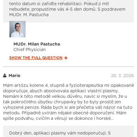
tento datum si zařiďte rehabilitaci. Pokud ji mít
nebudete, propustíme vás 4-5 den domů. S pozdravem
MUDr. M. Pastucha
MUDr. Milan Pastucha
Chief Physician
SHOW THE FULL
QUESTION
Marie
26. 3. 2026
Mám artózu kolene 4. stupně a fyzioterapeutka mi opakovaně
doporučuje, abych absolvovala aplikaci vlastní plasmy.
Nemám k této metodě velkou důvěru, navíc si myslím, že u
tak pokročilého úbytku chrupavky by to byly prostě jen
vyhozené peníze. Ráda bych si ale přečetla váš názor na tuto
metodu. Případně uvírám nějaké obecné doporučení. Mám
spíše podváhu, cvičím a věnuji se dokonce i horské…
Dobrý den, aplikaci plasmy vám nedoporučuji. S