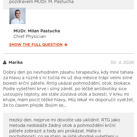
pozdravem MUDr. M. Pastucha
MUDr. Milan Pastucha
Chief Physician
SHOW THE FULL
QUESTION
Marika
30. 4. 2026
Dobrý den po nevhodném zásahu terapeutky, kdy mne tahala
za hlavu a různě s ní točila mi už dva měsíce trápí velmi silné
bolesti krční páteře. Rntg ukázal pohmoždění, otok, blokace.
Podle vyšetření krve i silný zánět. po léčbě antibiotiky sice
ustoupily teploty, ale stále zůstává otok a bolesti, V krku mi
křupe, mám pocit těžké hlavy.. Můj lékař mi doporučil vydržet,
že to časem přejde. Bojím se,…
Hezký den, nejprve mi dovolte vás uklidnit. RTG jako
metoda nedokáže žádný otok a pohmoždění krční
páteře zobrazit a tedy ani prokázat. Máte-li
pochybnosti, co se stalo, je jistě vhodné vyšetření u