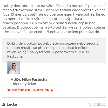
Dobrý den, obracím se na Vás s žádostí o nezávislé posouzení
mého zdravotního stavu. Jsem po totální endoprotéze kolene
(cca 13 měsíců zpět), ale od operace mám trvalé potíže. Ihned
po operaci došlo k výraznému otoku, výpotku a
pravděpodobně i k poškození v oblasti kvadricepsu nad
patelou. Dlouhodobě mám tyto obtíže: výrazná bolest kolene
přeskakování a „klapání“ při pohybu zhoršení při chůzi do…
Dobrý den, pokud potřebujete posouzení nebo second
opinion musíte se přes recepci objednat k někomu z
mých kolegů na vyšetření. S pozdravem MUDr. M.
Pastucha
MUDr. Milan Pastucha
Chief Physician
SHOW THE FULL
QUESTION
Lucka
16. 3. 2026