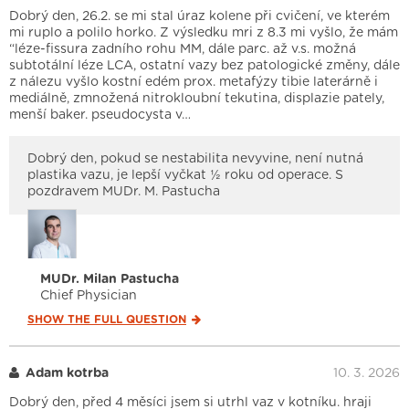
Dobrý den, 26.2. se mi stal úraz kolene při cvičení, ve kterém
mi ruplo a polilo horko. Z výsledku mri z 8.3 mi vyšlo, že mám
“léze-fissura zadního rohu MM, dále parc. až v.s. možná
subtotální léze LCA, ostatní vazy bez patologické změny, dále
z nálezu vyšlo kostní edém prox. metafýzy tibie laterárně i
mediálně, zmnožená nitrokloubní tekutina, displazie pately,
menší baker. pseudocysta v…
Dobrý den, pokud se nestabilita nevyvine, není nutná
plastika vazu, je lepší vyčkat ½ roku od operace. S
pozdravem MUDr. M. Pastucha
MUDr. Milan Pastucha
Chief Physician
SHOW THE FULL
QUESTION
Adam kotrba
10. 3. 2026
Dobrý den, před 4 měsíci jsem si utrhl vaz v kotníku. hraji