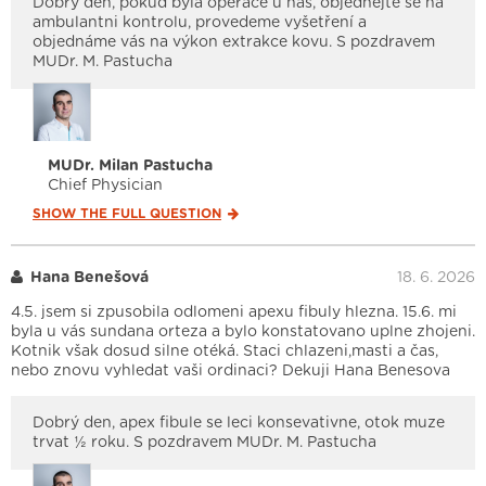
Dobrý den, pokud byla operace u nás, objednejte se na
ambulantni kontrolu, provedeme vyšetření a
objednáme vás na výkon extrakce kovu. S pozdravem
MUDr. M. Pastucha
MUDr. Milan Pastucha
Chief Physician
SHOW THE FULL
QUESTION
Hana Benešová
18. 6. 2026
4.5. jsem si zpusobila odlomeni apexu fibuly hlezna. 15.6. mi
byla u vás sundana orteza a bylo konstatovano uplne zhojeni.
Kotnik však dosud silne otéká. Staci chlazeni,masti a čas,
nebo znovu vyhledat vaši ordinaci? Dekuji Hana Benesova
Dobrý den, apex fibule se leci konsevativne, otok muze
trvat ½ roku. S pozdravem MUDr. M. Pastucha