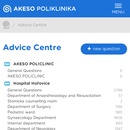
MENU
/
Advice Centre
Advice Centre
new question
AKESO POLICLINIC
General Questions
0
AKESO POLICLINIC
0
Hospital Hořovice
General Questions
2796
Department of Anaesthesiology and Resuscitation
57
Stomicka counselling room
2
Department of Surgery
1196
Pediatric ward
580
Gynaecology Department
1806
Internal department
665
Department of Neurology
1347