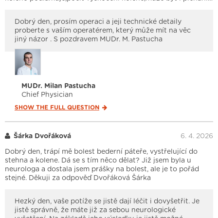
Dobrý den, prosím operaci a jeji technické detaily
proberte s vaším operatérem, který může mít na věc
jiný názor . S pozdravem MUDr. M. Pastucha
MUDr. Milan Pastucha
Chief Physician
SHOW THE FULL
QUESTION
Šárka Dvořáková
6. 4. 2026
Dobrý den, trápí mě bolest bederní páteře, vystřelující do
stehna a kolene. Dá se s tím něco dělat? Již jsem byla u
neurologa a dostala jsem prášky na bolest, ale je to pořád
stejné. Děkuji za odpověď Dvořáková Šárka
Hezký den, vaše potíže se jistě dají léčit i dovyšetřit. Je
jistě správně, že máte již za sebou neurologické