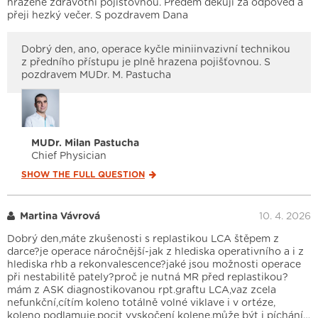
hrazené zdravotní pojišťovnou. Předem děkuji za odpověď a
přeji hezký večer. S pozdravem Dana
Dobrý den, ano, operace kyčle miniinvazivní technikou
z předního přístupu je plně hrazena pojišťovnou. S
pozdravem MUDr. M. Pastucha
MUDr. Milan Pastucha
Chief Physician
SHOW THE FULL
QUESTION
Martina Vávrová
10. 4. 2026
Dobrý den,máte zkušenosti s replastikou LCA štěpem z
darce?je operace náročnější-jak z hlediska operativního a i z
hlediska rhb a rekonvalescence?jaké jsou možnosti operace
při nestabilitě pately?proč je nutná MR před replastikou?
mám z ASK diagnostikovanou rpt.graftu LCA,vaz zcela
nefunkční,cítím koleno totálně volné viklave i v ortéze,
koleno podlamuje,pocit vyskočení kolene,může být i píchání…