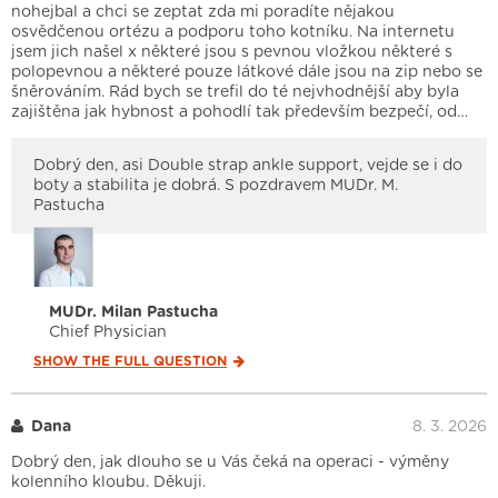
nohejbal a chci se zeptat zda mi poradíte nějakou
osvědčenou ortézu a podporu toho kotníku. Na internetu
jsem jich našel x některé jsou s pevnou vložkou některé s
polopevnou a některé pouze látkové dále jsou na zip nebo se
šněrováním. Rád bych se trefil do té nejvhodnější aby byla
zajištěna jak hybnost a pohodlí tak především bezpečí, od…
Dobrý den, asi Double strap ankle support, vejde se i do
boty a stabilita je dobrá. S pozdravem MUDr. M.
Pastucha
MUDr. Milan Pastucha
Chief Physician
SHOW THE FULL
QUESTION
Dana
8. 3. 2026
Dobrý den, jak dlouho se u Vás čeká na operaci - výměny
kolenního kloubu. Děkuji.