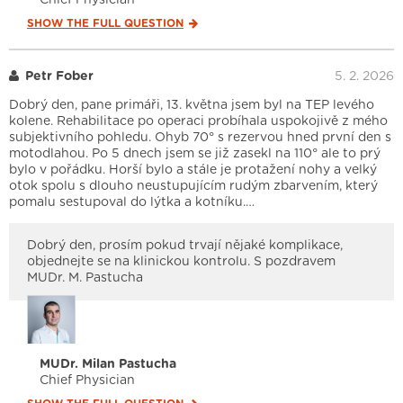
SHOW THE FULL
QUESTION
Petr Fober
5. 2. 2026
Dobrý den, pane primáři, 13. května jsem byl na TEP levého
kolene. Rehabilitace po operaci probíhala uspokojivě z mého
subjektivního pohledu. Ohyb 70° s rezervou hned první den s
motodlahou. Po 5 dnech jsem se již zasekl na 110° ale to prý
bylo v pořádku. Horší bylo a stále je protažení nohy a velký
otok spolu s dlouho neustupujícím rudým zbarvením, který
pomalu sestupoval do lýtka a kotníku.…
Dobrý den, prosím pokud trvají nějaké komplikace,
objednejte se na klinickou kontrolu. S pozdravem
MUDr. M. Pastucha
MUDr. Milan Pastucha
Chief Physician