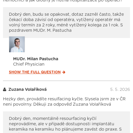
nemocnici a jak dlouhý je nutná hospitalizace po operaci?
Dobrý den, budu se opakovat, dotaz zazněl často, takže
čekací doba závisí od operatéra, vytížený operatér má
volný termín za 2 roky, méně vytížený kolega za 1 rok. S
pozdravem MUDr. M. Pastucha
MUDr. Milan Pastucha
Chief Physician
SHOW THE FULL
QUESTION
Zuzana Volaříková
5. 5. 2026
Hezky den, provádíte resulfacing kyčle. Slysela jsrm ze v ČR
neni povolrny. Děkuji za odpověď Zuzana Volaříková
Dobrý den, momentálně resourfacing kyčlí
neprovádíme, ale v případě dostupnosti implantátu
keramika na keramiku ho plánujeme zavést do praxe. S