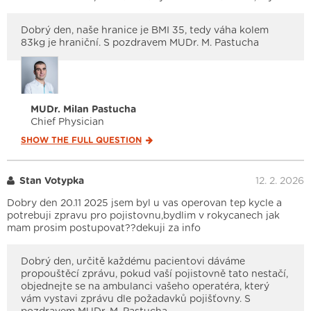
Dobrý den, naše hranice je BMI 35, tedy váha kolem
83kg je hraniční. S pozdravem MUDr. M. Pastucha
MUDr. Milan Pastucha
Chief Physician
SHOW THE FULL
QUESTION
Stan Votypka
12. 2. 2026
Dobry den 20.11 2025 jsem byl u vas operovan tep kycle a
potrebuji zpravu pro pojistovnu,bydlim v rokycanech jak
mam prosim postupovat??dekuji za info
Dobrý den, určitě každému pacientovi dáváme
propouštěcí zprávu, pokud vaší pojistovně tato nestačí,
objednejte se na ambulanci vašeho operatéra, který
vám vystavi zprávu dle požadavků pojišťovny. S