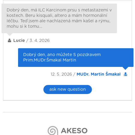
Dobrý den, má ILC Karcinom prsu s metastazemi v
kostech. Beru kisquali, altero a mám hormonální
léčbu. Teď jsem ale nachlazená mám kašel a rýmu,
mohu si k tomu…
Lucie
/ 3. 4. 2026
Dobrý den, ano můžete S pozdravem
Prim.MUDr.Šmakal Martin
12. 5. 2026 /
MUDr. Martin Šmakal
ask new question