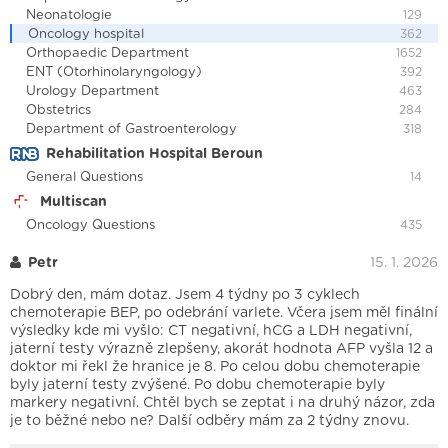
Neonatologie
129
Oncology hospital
362
Orthopaedic Department
1652
ENT (Otorhinolaryngology)
392
Urology Department
463
Obstetrics
284
Department of Gastroenterology
318
Rehabilitation Hospital Beroun
General Questions
14
Multiscan
Oncology Questions
435
Petr
15. 1. 2026
Dobrý den, mám dotaz. Jsem 4 týdny po 3 cyklech
chemoterapie BEP, po odebrání varlete. Včera jsem měl finální
výsledky kde mi vyšlo: CT negativní, hCG a LDH negativní,
jaterní testy výrazně zlepšeny, akorát hodnota AFP vyšla 12 a
doktor mi řekl že hranice je 8. Po celou dobu chemoterapie
byly jaterní testy zvýšené. Po dobu chemoterapie byly
markery negativní. Chtěl bych se zeptat i na druhý názor, zda
je to běžné nebo ne? Další odběry mám za 2 týdny znovu.