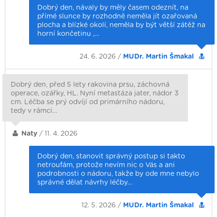
Dobrý den, návaly by měly časem odeznít, na
přímé slunce by rozhodně neměla jít ozařovaná
plocha a blízké okolí, neměla by být větší zátěž na
horní končetinu ,…
24. 6. 2026 /
MUDr. Martin Šmakal
Dobrý den, před 5 lety rakovina prsu, záchovná
operace, ozářky, HL. Nyní metastáza jater, nádor 3
cm. Léčba se prý odvíjí od primárního nádoru,
tedy v rámci…
Naty
/ 11. 4. 2026
Dobrý den, stanovit správný postup si takto
netroufám, protože nevím nic o Vás a ani
podrobnosti o nádoru, takže by ode mne nebylo
správné dělat návrhy léčby…
12. 5. 2026 /
MUDr. Martin Šmakal