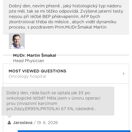
Dobrý den, nevím přesně , jaký histologický typ nádoru
jste měl, tak se mi těžko odpovídá. Zvýšené jaterní testy
nejsou při léčbě BEP překvapením, AFP bych
zkontroloval třeba do měsíce , abych viděl dynamiku
procesu. s pozdravem Prim.MUDr.Šmakal Martin
MUDr. Martin Šmakal
Head Physician
MOST VIEWED QUESTIONS
Oncology hospital
Dobrý den, ráda bych se optala jak žít po
onkologické léčbě? Měla jsem v únoru operaci
prsu (invazivní karcinom
prs.žlázy,ER95%,PR70%,Ki 67 5%, následně…
Jaroslava
/ 19. 6. 2026