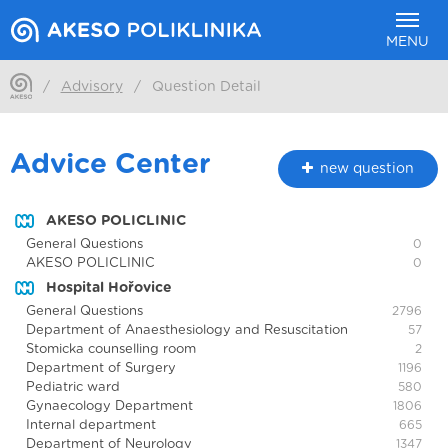
MENU
/
Advisory
/
Question Detail
Advice Center
new question
AKESO POLICLINIC
General Questions
0
AKESO POLICLINIC
0
Hospital Hořovice
General Questions
2796
Department of Anaesthesiology and Resuscitation
57
Stomicka counselling room
2
Department of Surgery
1196
Pediatric ward
580
Gynaecology Department
1806
Internal department
665
Department of Neurology
1347