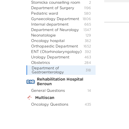
Stomicka counselling room
2
Department of Surgery
1196
Pediatric ward
580
Gynaecology Department
1806
Internal department
665
Department of Neurology
1347
Neonatologie
129
Oncology hospital
362
Orthopaedic Department
1652
ENT (Otorhinolaryngology)
392
Urology Department
463
Obstetrics
284
Department of
318
Gastroenterology
Rehabilitation Hospital
Beroun
General Questions
14
Multiscan
Oncology Questions
435