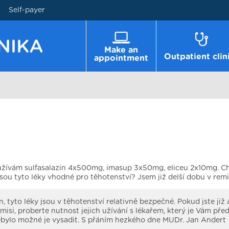
Self-payer
Make an
Outpatient clin
appointment
užívám sulfasalazin 4x500mg, imasup 3x50mg, eliceu 2x10mg. Ch
jsou tyto léky vhodné pro těhotenství? Jsem již delší dobu v remis
, tyto léky jsou v těhotenství relativně bezpečné. Pokud jste již a
misi, proberte nutnost jejich užívání s lékařem, který je Vám před
ebylo možné je vysadit. S přáním hezkého dne MUDr. Jan Andert