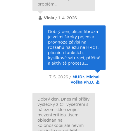
problém…
Viola
/ 1. 4. 2026
Dobrý den, plicní fibróza
je velmi široký pojem a
prognóza závisí na
rozsahu nálezu na HRCT,
plicních funkcích,
kyslíkové saturaci, příčině
a aktivitě procesu.…
7. 5. 2026 /
MUDr. Michal
Voška Ph.D.
Dobrý den. Dnes mi přišly
výsledky z CT vyšetření s
nálezem sklerozujicí
mezenteritida. Jsem
objednán na
kolonoskopii,ale nevím
zda je to nutné. Měl