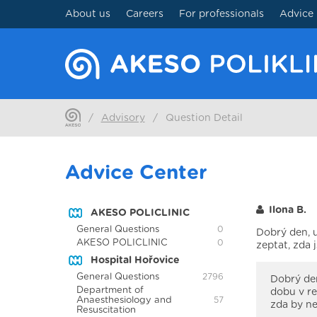
About us
Careers
For professionals
Advice
/
Advisory
/
Question Detail
Advice Center
Ilona B.
AKESO POLICLINIC
General Questions
0
Dobrý den, 
AKESO POLICLINIC
0
zeptat, zda 
Hospital Hořovice
General Questions
2796
Dobrý den
Department of
dobu v re
Anaesthesiology and
57
zda by n
Resuscitation