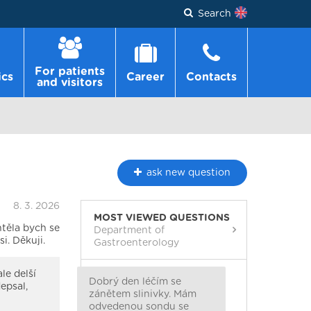
Search
For patients
ics
Career
Contacts
and visitors
ask
new question
8. 3. 2026
MOST VIEWED QUESTIONS
těla bych se
Department of
i. Děkuji.
Gastroenterology
le delší
Dobrý den léčím se
epsal,
zánětem slinivky. Mám
odvedenou sondu se