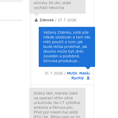
slinivky 30 dní, stále
vychází tekutina.
Zdenek
/ 27. 7. 2026
Vážený Zdenku, jistě jste
někde sledován a tam Vás
měli poučit o tom, jak
bude léčba probíhat, jak
dlouho může být drén
zaveden a podobně.
Slinivka produkuje…
31. 7. 2026 /
MUDr. Matěj
Rychlý
Dobrý den, manžel čeká
na operaci střev silná
ul.kolitida. Na CT zjištěna
embolie a fibroza plic.
Před půl rokem byl ještě
RTG OK. Těšila jsem se že