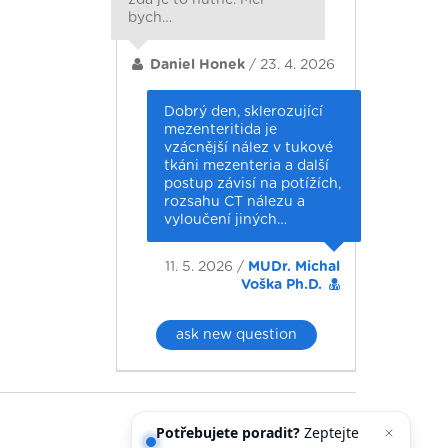
bych…
Daniel Honek
/ 23. 4. 2026
Dobrý den, sklerozující
mezenteritida je
vzácnější nález v tukové
tkáni mezenteria a další
postup závisí na potížích,
rozsahu CT nálezu a
vyloučení jiných…
11. 5. 2026 /
MUDr. Michal
Voška Ph.D.
ask new question
Potřebujete poradit?
Zeptejte