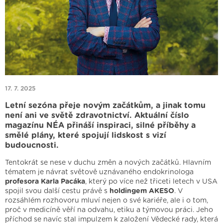
17. 7. 2025
Letní sezóna přeje novým začátkům, a jinak tomu
není ani ve světě zdravotnictví. Aktuální číslo
magazínu NÉA přináší inspiraci, silné příběhy a
smělé plány, které spojují lidskost s vizí
budoucnosti.
Tentokrát se nese v duchu změn a nových začátků. Hlavním
tématem je návrat světově uznávaného endokrinologa
profesora Karla Pacáka
, který po více než třiceti letech v USA
spojil svou další cestu právě s
holdingem AKESO
. V
rozsáhlém rozhovoru mluví nejen o své kariéře, ale i o tom,
proč v medicíně věří na odvahu, etiku a týmovou práci. Jeho
příchod se navíc stal impulzem k založení Vědecké rady, která