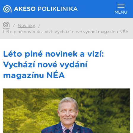
MENU
/
Novinky
/
Léto plné novinek a vizí: Vychází nové vydání magazínu NÉA
Léto plné novinek a vizí:
Vychází nové vydání
magazínu NÉA