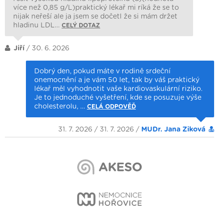
více než 0,85 g/L)praktický lékař mi ríká že se to
nijak neřeší ale ja jsem se dočetl že si mám držet
hladinu LDL…
CELÝ DOTAZ
Jiří
/ 30. 6. 2026
Dobrý den, pokud máte v rodině srdeční
onemocnění a je vám 50 let, tak by váš praktický
lékař měl vyhodnotit vaše kardiovaskulární riziko.
Je to jednoduché vyšetření, kde se posuzuje výše
cholesterolu, …
CELÁ ODPOVĚĎ
31. 7. 2026 / 31. 7. 2026 /
MUDr. Jana Ziková