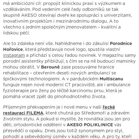
má ambiciózní cíl: propojit klinickou praxi s výzkumem a
vzděláváním. Pod vedením celé řady odborníků se tak
skupině AKESO otevírají dveře ke spolupráci s univerzitami,
inovativním projektům i mezinárodnímu dialogu. A to
všechno s jedním společným jmenovatelem – kvalitní a
lidskou péčí.
Ale to zdaleka není vše. Nahlédneme i do zákulisí
Porodnice
Hořovice
, která představuje nové logo, spustila vlastní
instagram
a přichází s celou řadou novinek. V magazínu samy
porodní asistentky přibližují, s čím se na ně budoucí maminky
mohou obrátit. V
Berouně
zase posouváme hranice
rehabilitace – otevřením deseti nových ambulancí se
špičkovými technologiemi. A v pardubickém
Multiscanu
funguje nejen nové moderní CT pracoviště, ale i ambulance
fyzioterapie pro ženy po léčbě karcinomu prsu, která je
pomáhá vracet zpět do plnohodnotného života.
Příjemným překvapením je i nové menu v naší
řecké
restauraci FILEMA
, které chutná po Středomoří a zdravém
životním stylu. A pokud si myslíte, že rovnátka jsou jen pro
děti, ortodontické oddělení v
AKESO POLIKLINICE
vás
přesvědčí o opaku. Dnes jsou totiž synonymem pro styl,
pohodlí a sebevědomý úsměv v každém věku. A pro ty, kteří