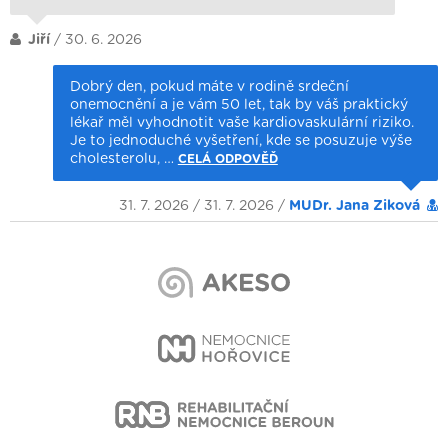
Jiří
/ 30. 6. 2026
Dobrý den, pokud máte v rodině srdeční
onemocnění a je vám 50 let, tak by váš praktický
lékař měl vyhodnotit vaše kardiovaskulární riziko.
Je to jednoduché vyšetření, kde se posuzuje výše
cholesterolu, …
CELÁ ODPOVĚĎ
31. 7. 2026 / 31. 7. 2026 /
MUDr. Jana Ziková