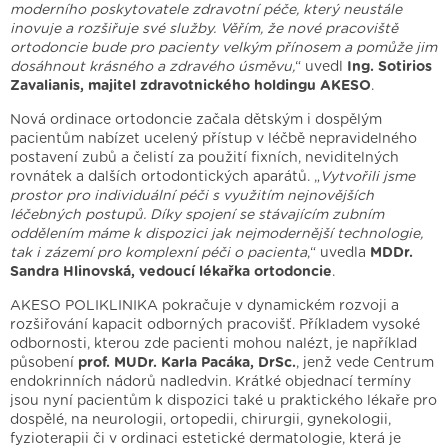
moderního poskytovatele zdravotní péče, který neustále
inovuje a rozšiřuje své služby. Věřím, že nové pracoviště
ortodoncie bude pro pacienty velkým přínosem a pomůže jim
dosáhnout krásného a zdravého úsměvu,
“ uvedl
Ing. Sotirios
Zavalianis, majitel zdravotnického holdingu AKESO
.
Nová ordinace ortodoncie začala dětským i dospělým
pacientům nabízet ucelený přístup v léčbě nepravidelného
postavení zubů a čelistí za použití fixních, neviditelných
rovnátek a dalších ortodontických aparátů. „
Vytvořili jsme
prostor pro individuální péči s využitím nejnovějších
léčebných postupů. Díky spojení se stávajícím zubním
oddělením máme k dispozici jak nejmodernější technologie,
tak i zázemí pro komplexní péči o pacienta
,“ uvedla
MDDr.
Sandra Hlinovská, vedoucí lékařka ortodoncie
.
AKESO POLIKLINIKA pokračuje v dynamickém rozvoji a
rozšiřování kapacit odborných pracovišť. Příkladem vysoké
odbornosti, kterou zde pacienti mohou nalézt, je například
působení
prof. MUDr. Karla Pacáka, DrSc.
, jenž vede Centrum
endokrinních nádorů nadledvin. Krátké objednací termíny
jsou nyní pacientům k dispozici také u praktického lékaře pro
dospělé, na neurologii, ortopedii, chirurgii, gynekologii,
fyzioterapii či v ordinaci estetické dermatologie, která je