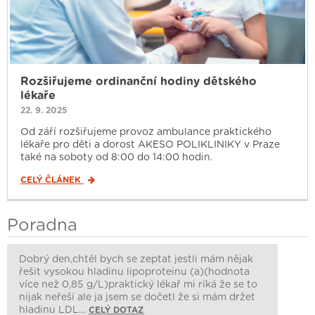
Rozšiřujeme ordinanční hodiny dětského
lékaře
22. 9. 2025
Od září rozšiřujeme provoz ambulance praktického
lékaře pro děti a dorost AKESO POLIKLINIKY v Praze
také na soboty od 8:00 do 14:00 hodin.
CELÝ ČLÁNEK
Poradna
Dobrý den,chtěl bych se zeptat jestli mám nějak
řešit vysokou hladinu lipoproteinu (a)(hodnota
více než 0,85 g/L)praktický lékař mi ríká že se to
nijak neřeší ale ja jsem se dočetl že si mám držet
hladinu LDL…
CELÝ DOTAZ