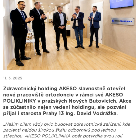
11. 3. 2025
Zdravotnický holding AKESO slavnostně otevřel
nové pracoviště ortodoncie v rámci své AKESO
POLIKLINIKY v pražských Nových Butovicích. Akce
se zúčastnilo nejen vedení holdingu, ale pozvání
přijal i starosta Prahy 13 Ing. David Vodrážka.
„
Naším cílem vždy bylo budovat zdravotnická zařízení, kde
pacienti najdou širokou škálu odborníků pod jednou
střechou. AKESO POLIKLINIKA opět potvrdila svou roli