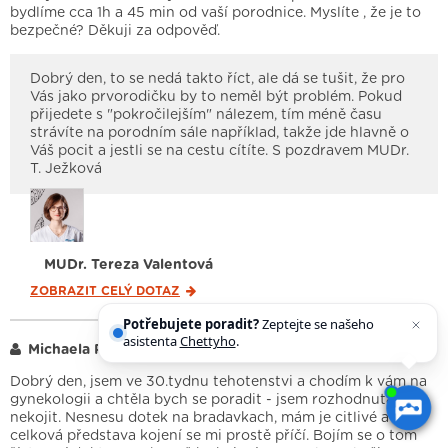
bydlíme cca 1h a 45 min od vaší porodnice. Myslíte , že je to
bezpečné? Děkuji za odpověď.
Dobrý den, to se nedá takto říct, ale dá se tušit, že pro
Vás jako prvorodičku by to neměl být problém. Pokud
přijedete s "pokročilejším" nálezem, tím méně času
strávíte na porodním sále například, takže jde hlavně o
Váš pocit a jestli se na cestu cítíte. S pozdravem MUDr.
T. Ježková
MUDr. Tereza Valentová
ZOBRAZIT CELÝ
DOTAZ
Potřebujete poradit?
Zeptejte se našeho
asistenta
Chettyho
.
Michaela P.
23. 4. 2023
Dobrý den, jsem ve 30.tydnu tehotenstvi a chodím k vám na
gynekologii a chtěla bych se poradit - jsem rozhodnutá
nekojit. Nesnesu dotek na bradavkach, mám je citlivé a
celková představa kojení se mi prostě příčí. Bojím se o tom