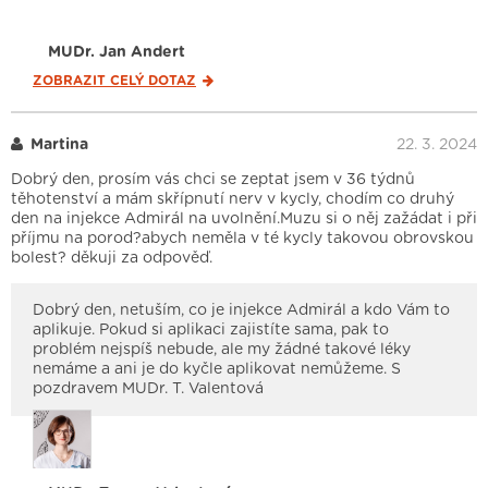
MUDr. Jan Andert
ZOBRAZIT CELÝ
DOTAZ
Martina
22. 3. 2024
Dobrý den, prosím vás chci se zeptat jsem v 36 týdnů
těhotenství a mám skřípnutí nerv v kycly, chodím co druhý
den na injekce Admirál na uvolnění.Muzu si o něj zažádat i při
příjmu na porod?abych neměla v té kycly takovou obrovskou
bolest? děkuji za odpověď.
Dobrý den, netuším, co je injekce Admirál a kdo Vám to
aplikuje. Pokud si aplikaci zajistíte sama, pak to
problém nejspíš nebude, ale my žádné takové léky
nemáme a ani je do kyčle aplikovat nemůžeme. S
pozdravem MUDr. T. Valentová