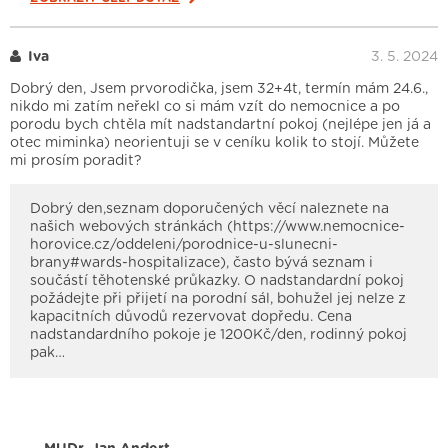
Iva
3. 5. 2024
Dobrý den, Jsem prvorodička, jsem 32+4t, termín mám 24.6.,
nikdo mi zatím neřekl co si mám vzít do nemocnice a po
porodu bych chtěla mít nadstandartní pokoj (nejlépe jen já a
otec miminka) neorientuji se v ceníku kolik to stojí. Můžete
mi prosím poradit?
Dobrý den,seznam doporučených věcí naleznete na
našich webových stránkách (https://www.nemocnice-
horovice.cz/oddeleni/porodnice-u-slunecni-
brany#wards-hospitalizace), často bývá seznam i
součástí těhotenské průkazky. O nadstandardní pokoj
požádejte při přijetí na porodní sál, bohužel jej nelze z
kapacitních důvodů rezervovat dopředu. Cena
nadstandardního pokoje je 1200Kč/den, rodinný pokoj
pak…