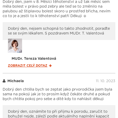
Dobrý den, jsem v 8. Měsíci těhotenství a už tak měsíc sem
měla bolest v právo pod zebry ale teď se to změnilo na
palubou až štiplavou bolest skoro u prostřed břicha, nevím
co to je a jestli to k těhotenství patří Děkuji ☺️
Dobrý den, nejsem schopná to takto zhodnotit, poraďte
se se svým lékařem. S pozdravem MUDr. T. Valentová
MUDr. Tereza Valentová
ZOBRAZIT CELÝ
DOTAZ
Michaela
11. 10. 2023
Dobrý den chtěla bych se zeptat jako prvorodička jsem byla
sama na pokoji jak je to prosím když čekáte druhé a pokud
bych chtěla pokoj pro sebe a dítě kdy to nahlásit děkuji
Dobrý den, oznámíte to při příjmu k porodu, zaručit to
bohužel nejde, záleží podle aktuálního naplnění kapacit