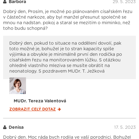
Barbora
29. 5. 2023
Dobrý den, Prosím, je možné po plánovaném císařském řezu
v částečné narkoze, aby byl manžel přesunut společně se
mnou na nadstan. pokoj a staral se mezitím o miminko, než
toho budu schopná?
Dobrý den, pokud to situace na oddělení dovolí, pak
toto možné je, bohužel je to stran kapacity spíše
výjimka a obvykle je minimálně první den rodička po
císařském řezu na monitorovaném lůžku. S otázkou
ohledně vlastního mleziva se musíte obrátit na
neonatology. S pozdravem MUDr. T. Ježková
MUDr. Tereza Valentová
ZOBRAZIT CELÝ
DOTAZ
Denisa
17. 5. 2023
Dobrý den. Moc ráda bych rodila ve vaší porodnici. Bohužel