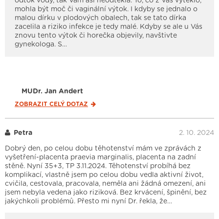
odtok vody, tak Vám asi neodtekla. To, co z Vás vyteklo,
mohla být moč či vaginální výtok. I kdyby se jednalo o
malou dírku v plodových obalech, tak se tato dírka
zacelila a riziko infekce je tedy malé. Kdyby se ale u Vás
znovu tento výtok či horečka objevily, navštivte
gynekologa. S…
MUDr. Jan Andert
ZOBRAZIT CELÝ
DOTAZ
Petra
2. 10. 2024
Dobrý den, po celou dobu těhotenství mám ve zprávách z
vyšetření-placenta praevia marginalis, placenta na zadní
stěně. Nyní 35+3, TP 3.11.2024. Těhotenství probíhá bez
komplikací, vlastně jsem po celou dobu vedla aktivní život,
cvičila, cestovala, pracovala, neměla ani žádná omezení, ani
jsem nebyla vedena jako riziková. Bez krvácení, špinění, bez
jakýchkoli problémů. Přesto mi nyní Dr. řekla, že…