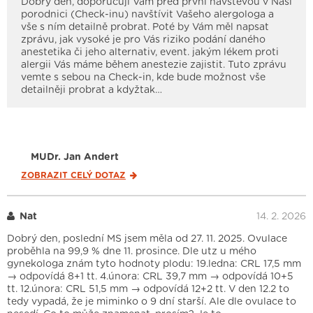
Dobrý den, doporučuji Vám před první návštěvou v Naší
porodnici (Check-inu) navštívit Vašeho alergologa a
vše s ním detailně probrat. Poté by Vám měl napsat
zprávu, jak vysoké je pro Vás riziko podání daného
anestetika či jeho alternativ, event. jakým lékem proti
alergii Vás máme během anestezie zajistit. Tuto zprávu
vemte s sebou na Check-in, kde bude možnost vše
detailněji probrat a kdyžtak…
MUDr. Jan Andert
ZOBRAZIT CELÝ
DOTAZ
Nat
14. 2. 2026
Dobrý den, poslední MS jsem měla od 27. 11. 2025. Ovulace
proběhla na 99,9 % dne 11. prosince. Dle utz u mého
gynekologa znám tyto hodnoty plodu: 19.ledna: CRL 17,5 mm
→ odpovídá 8+1 tt. 4.února: CRL 39,7 mm → odpovídá 10+5
tt. 12.února: CRL 51,5 mm → odpovídá 12+2 tt. V den 12.2 to
tedy vypadá, že je miminko o 9 dní starší. Ale dle ovulace to