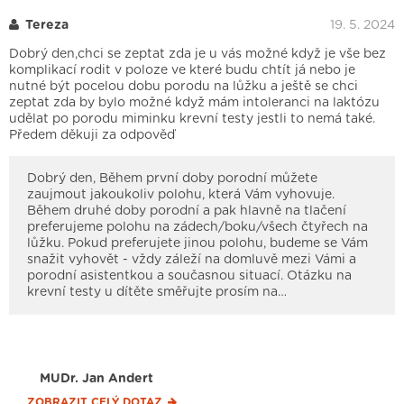
Tereza
19. 5. 2024
Dobrý den,chci se zeptat zda je u vás možné když je vše bez
komplikací rodit v poloze ve které budu chtít já nebo je
nutné být pocelou dobu porodu na lůžku a ještě se chci
zeptat zda by bylo možné když mám intoleranci na laktózu
udělat po porodu miminku krevní testy jestli to nemá také.
Předem děkuji za odpověď
Dobrý den, Během první doby porodní můžete
zaujmout jakoukoliv polohu, která Vám vyhovuje.
Během druhé doby porodní a pak hlavně na tlačení
preferujeme polohu na zádech/boku/všech čtyřech na
lůžku. Pokud preferujete jinou polohu, budeme se Vám
snažit vyhovět - vždy záleží na domluvě mezi Vámi a
porodní asistentkou a současnou situací. Otázku na
krevní testy u dítěte směřujte prosím na…
MUDr. Jan Andert
ZOBRAZIT CELÝ
DOTAZ