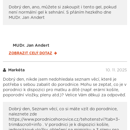
Dobrý den, ano, můžete si zakoupit i tento gel, pokud
není normální gel k sehnání. S přáním hezkého dne
MUDr. Jan Andert
MUDr. Jan Andert
ZOBRAZIT CELÝ
DOTAZ
Markéta
10. 11. 2025
Dobrý den, nikde jsem nedohledala seznam věcí, které je
potřeba s sebou zabalit do porodnice. Mohu se zeptat, co je v
porodnici k dispozici pro matku a dítě (např. erární košile,
poporodní vložky, pleny atd.)? Velice Vám děkuji za odpověď.
Dobrý den, Seznam věcí, co si máte vzít do porodnice,
naleznete zde
https://www.porodnicehorovice.cz/tehotenstvi?tab=3-
trim&scroll=info . V porodnici je k dispozici košile,
jednorázové vložky, oblečení na miminku a 3 pleny pro