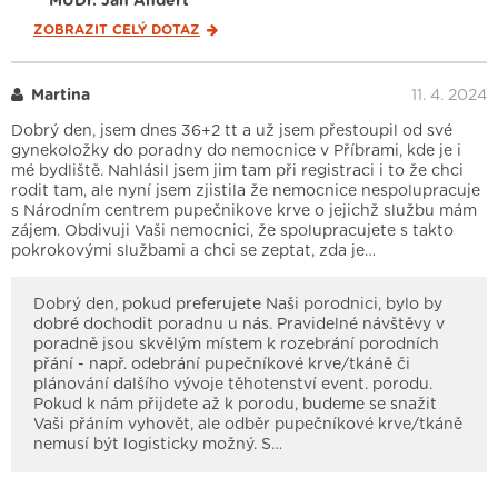
MUDr. Jan Andert
ZOBRAZIT CELÝ
DOTAZ
Martina
11. 4. 2024
Dobrý den, jsem dnes 36+2 tt a už jsem přestoupil od své
gynekoložky do poradny do nemocnice v Příbrami, kde je i
mé bydliště. Nahlásil jsem jim tam při registraci i to že chci
rodit tam, ale nyní jsem zjistila že nemocnice nespolupracuje
s Národním centrem pupečnikove krve o jejichž službu mám
zájem. Obdivuji Vaši nemocnici, že spolupracujete s takto
pokrokovými službami a chci se zeptat, zda je…
Dobrý den, pokud preferujete Naši porodnici, bylo by
dobré dochodit poradnu u nás. Pravidelné návštěvy v
poradně jsou skvělým místem k rozebrání porodních
přání - např. odebrání pupečníkové krve/tkáně či
plánování dalšího vývoje těhotenství event. porodu.
Pokud k nám přijdete až k porodu, budeme se snažit
Vaši přáním vyhovět, ale odběr pupečníkové krve/tkáně
nemusí být logisticky možný. S…