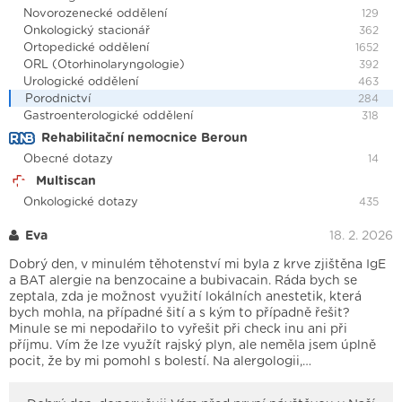
Novorozenecké oddělení
129
Onkologický stacionář
362
Ortopedické oddělení
1652
ORL (Otorhinolaryngologie)
392
Urologické oddělení
463
Porodnictví
284
Gastroenterologické oddělení
318
Rehabilitační nemocnice Beroun
Obecné dotazy
14
Multiscan
Onkologické dotazy
435
Eva
18. 2. 2026
Dobrý den, v minulém těhotenství mi byla z krve zjištěna IgE
a BAT alergie na benzocaine a bubivacain. Ráda bych se
zeptala, zda je možnost využití lokálních anestetik, která
bych mohla, na případné šití a s kým to případně řešit?
Minule se mi nepodařilo to vyřešit při check inu ani při
příjmu. Vím že lze využít rajský plyn, ale neměla jsem úplně
pocit, že by mi pomohl s bolestí. Na alergologii,…