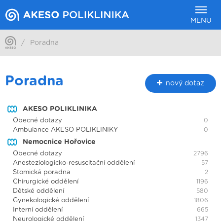
MENU
/
Poradna
Poradna
nový dotaz
AKESO POLIKLINIKA
Obecné dotazy
0
Ambulance AKESO POLIKLINIKY
0
Nemocnice Hořovice
Obecné dotazy
2796
Anesteziologicko-resuscitační oddělení
57
Stomická poradna
2
Chirurgické oddělení
1196
Dětské oddělení
580
Gynekologické oddělení
1806
Interní oddělení
665
Neurologické oddělení
1347