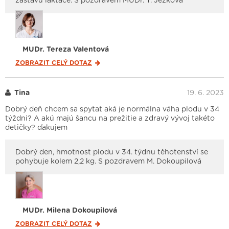
zástavu laktace. S pozdravem MUDr. T. Ježková
MUDr. Tereza Valentová
ZOBRAZIT CELÝ
DOTAZ
Tina
19. 6. 2023
Dobrý deň chcem sa spytat aká je normálna váha plodu v 34
týždni? A akú majú šancu na prežitie a zdravý vývoj takéto
detičky? ďakujem
Dobrý den, hmotnost plodu v 34. týdnu těhotenství se
pohybuje kolem 2,2 kg. S pozdravem M. Dokoupilová
MUDr. Milena Dokoupilová
ZOBRAZIT CELÝ
DOTAZ