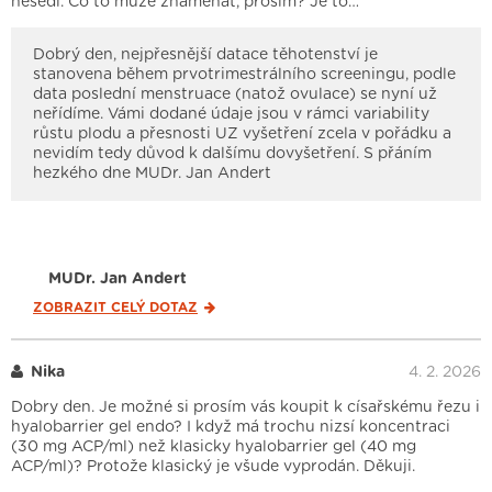
nesedí. Co to může znamenat, prosím? Je to…
Dobrý den, nejpřesnější datace těhotenství je
stanovena během prvotrimestrálního screeningu, podle
data poslední menstruace (natož ovulace) se nyní už
neřídíme. Vámi dodané údaje jsou v rámci variability
růstu plodu a přesnosti UZ vyšetření zcela v pořádku a
nevidím tedy důvod k dalšímu dovyšetření. S přáním
hezkého dne MUDr. Jan Andert
MUDr. Jan Andert
ZOBRAZIT CELÝ
DOTAZ
Nika
4. 2. 2026
Dobry den. Je možné si prosím vás koupit k císařskému řezu i
hyalobarrier gel endo? I když má trochu nizsí koncentraci
(30 mg ACP/ml) než klasicky hyalobarrier gel (40 mg
ACP/ml)? Protože klasický je všude vyprodán. Děkuji.