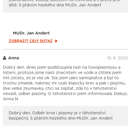
dítě. S přáním hezkého dne MUDr. Jan Andert
MUDr. Jan Andert
ZOBRAZIT CELÝ
DOTAZ
Anna
18. 8. 2025
Dobry den, dnes jsem podstoupila test na toxoplasmosu a
listerii, protoze jsme nasli znecisteni ve vode a chtela jsem
mit jistotu, ze je vse ok. Sla jsem jako samoplatce a byl to
trochu zmatek, nakinec mi vzali klasicky krev a pak i plazmu,
dve velke zkumavky, chci se zeptat, zda to v tehotenstvi
nevadi, odber plazmy. O tehotenstvi jsem informovala. Dekuji,
Anna N
Dobrý den, Odběr krve i plasmy je v těhotenství
bezpečný. S přáním hezkého dne MUDr. Jan Andert