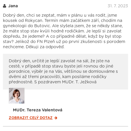
Jana
31. 7. 2023
Dobrý den, chci se zeptat, mám v plánu u vás rodit, jsme
kousek od Rokycan. Termín mám začátkem září, chodím na
gynekologii do Butovic. Ale slyšela jsem, že se někdy stane,
že máte stop stav kvůli hodně rodičkám. Je lepší si zavolat
dopředu, že jedeme? A co případně dělat, když by byl stop
stav? Jelikož do FN Plzeň už po první zkušenosti s porodem
nechceme. Děkuji za odpověď.
Dobrý den, určitě je lepší zavolat na sál, že jste na
cestě, v případě stop stavu byste jeli rovnou do jiné
porodnice, výběr je na Vás, většinou se domlouváme s
dvěmi až třemi pracovišti, kam posíláme rodičky
přednostně. S pozdravem MUDr. T. Ježková
MUDr. Tereza Valentová
ZOBRAZIT CELÝ
DOTAZ