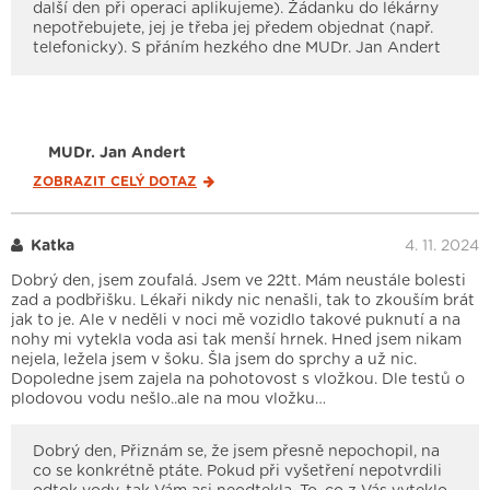
další den při operaci aplikujeme). Žádanku do lékárny
nepotřebujete, jej je třeba jej předem objednat (např.
telefonicky). S přáním hezkého dne MUDr. Jan Andert
MUDr. Jan Andert
ZOBRAZIT CELÝ
DOTAZ
Katka
4. 11. 2024
Dobrý den, jsem zoufalá. Jsem ve 22tt. Mám neustále bolesti
zad a podbřišku. Lékaři nikdy nic nenašli, tak to zkouším brát
jak to je. Ale v neděli v noci mě vozidlo takové puknutí a na
nohy mi vytekla voda asi tak menší hrnek. Hned jsem nikam
nejela, ležela jsem v šoku. Šla jsem do sprchy a už nic.
Dopoledne jsem zajela na pohotovost s vložkou. Dle testů o
plodovou vodu nešlo..ale na mou vložku…
Dobrý den, Přiznám se, že jsem přesně nepochopil, na
co se konkrétně ptáte. Pokud při vyšetření nepotvrdili