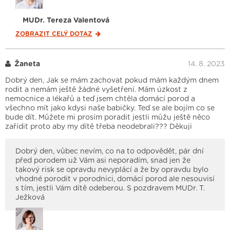
MUDr. Tereza Valentová
ZOBRAZIT CELÝ
DOTAZ
Žaneta
14. 8. 2023
Dobrý den, Jak se mám zachovat pokud mám každým dnem
rodit a nemám ještě žádné vyšetření. Mám úzkost z
nemocnice a lékařů a teď jsem chtěla domácí porod a
všechno mít jako kdysi naše babičky. Teď se ale bojím co se
bude dít. Můžete mi prosím poradit jestli můžu ještě něco
zařídit proto aby my dítě třeba neodebrali??? Děkuji
Dobrý den, vůbec nevím, co na to odpovědět, pár dní
před porodem už Vám asi neporadím, snad jen že
takový risk se opravdu nevyplácí a že by opravdu bylo
vhodné porodit v porodnici, domácí porod ale nesouvisí
s tím, jestli Vám dítě odeberou. S pozdravem MUDr. T.
Ježková