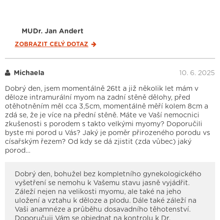
MUDr. Jan Andert
ZOBRAZIT CELÝ
DOTAZ
Michaela
10. 6. 2025
Dobrý den, jsem momentálně 26tt a již několik let mám v
děloze intramurální myom na zadní stěně dělohy, před
otěhotněním měl cca 3,5cm, momentálně měří kolem 8cm a
zdá se, že je více na přední stěně. Máte ve Vaší nemocnici
zkušenosti s porodem s takto velkými myomy? Doporučili
byste mi porod u Vás? Jaký je poměr přirozeného porodu vs
císařským řezem? Od kdy se dá zjistit (zda vůbec) jaký
porod…
Dobrý den, bohužel bez kompletního gynekologického
vyšetření se nemohu k Vašemu stavu jasně vyjádřit.
Záleží nejen na velikosti myomu, ale také na jeho
uložení a vztahu k děloze a plodu. Dále také záleží na
Vaši anamnéze a průběhu dosavadního těhotenství.
Doporučuji Vám se objednat na kontrolu k Dr.