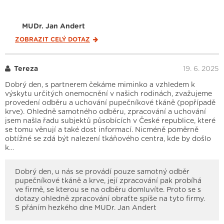
MUDr. Jan Andert
ZOBRAZIT CELÝ
DOTAZ
Tereza
19. 6. 2025
Dobrý den, s partnerem čekáme miminko a vzhledem k
výskytu určitých onemocnění v našich rodinách, zvažujeme
provedení odběru a uchování pupečníkové tkáně (popřípadě
krve). Ohledně samotného odběru, zpracování a uchování
jsem našla řadu subjektů působících v České republice, které
se tomu věnují a také dost informací. Nicméně poměrně
obtížné se zdá být nalezení tkáňového centra, kde by došlo
k…
Dobrý den, u nás se provádí pouze samotný odběr
pupečníkové tkáně a krve, její zpracování pak probíhá
ve firmě, se kterou se na odběru domluvíte. Proto se s
dotazy ohledně zpracování obraťte spíše na tyto firmy.
S přáním hezkého dne MUDr. Jan Andert