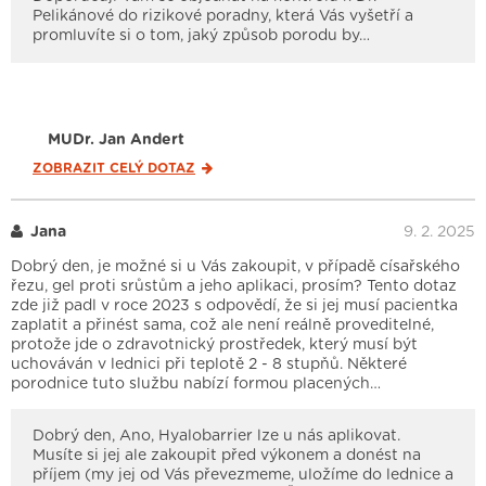
Pelikánové do rizikové poradny, která Vás vyšetří a
promluvíte si o tom, jaký způsob porodu by…
MUDr. Jan Andert
ZOBRAZIT CELÝ
DOTAZ
Jana
9. 2. 2025
Dobrý den, je možné si u Vás zakoupit, v případě císařského
řezu, gel proti srůstům a jeho aplikaci, prosím? Tento dotaz
zde již padl v roce 2023 s odpovědí, že si jej musí pacientka
zaplatit a přinést sama, což ale není reálně proveditelné,
protože jde o zdravotnický prostředek, který musí být
uchováván v lednici při teplotě 2 - 8 stupňů. Některé
porodnice tuto službu nabízí formou placených…
Dobrý den, Ano, Hyalobarrier lze u nás aplikovat.
Musíte si jej ale zakoupit před výkonem a donést na
příjem (my jej od Vás převezmeme, uložíme do lednice a