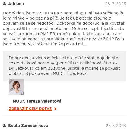
Adriana
28. 7. 2023
Dobrý den, jsem ve 31tt a na 3 screeningu mi bylo sděleno že
je miminko v poloze na příč. Je tak už docela dlouho a
obávám se že se nedotočí. Doktorka mi doporučila si kdyžtak
dojít ve 36tt na manuální otočení. Mohu se zeptat jestli se to
ve vaší porodnici dělá? Případně pokud takto zustane mam
se k vam objednat na prohlidku radši dříve nez ve 36tt? Byla
jsem trochu vystrašena tím že pokud mi…
Dobrý den, u vícerodiček se toto může stát, objednejte
se do rizikové poradny (pondělí Dr. Pelikánová, čtvrtek
Dr. Ježková) kolem 35.týdne, určitě je možné se pokusit
o obrat. S pozdravem MUDr. T. Ježková
MUDr. Tereza Valentová
ZOBRAZIT CELÝ
DOTAZ
Beata Zámečníková
27. 7. 2023