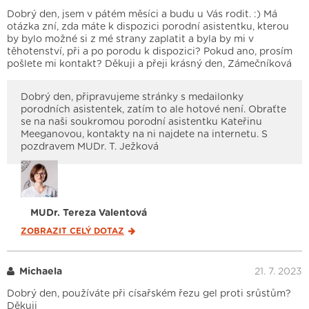
Dobrý den, jsem v pátém měsíci a budu u Vás rodit. :) Má
otázka zní, zda máte k dispozici porodní asistentku, kterou
by bylo možné si z mé strany zaplatit a byla by mi v
těhotenství, při a po porodu k dispozici? Pokud ano, prosím
pošlete mi kontakt? Děkuji a přeji krásný den, Zámečníková
Dobrý den, připravujeme stránky s medailonky
porodních asistentek, zatím to ale hotové není. Obraťte
se na naši soukromou porodní asistentku Kateřinu
Meeganovou, kontakty na ni najdete na internetu. S
pozdravem MUDr. T. Ježková
MUDr. Tereza Valentová
ZOBRAZIT CELÝ
DOTAZ
Michaela
21. 7. 2023
Dobrý den, používáte při císařském řezu gel proti srůstům?
Děkuji