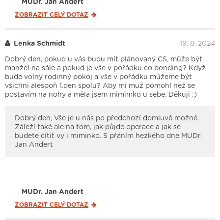
MUDr. Jan Andert
ZOBRAZIT CELÝ
DOTAZ
Lenka Schmidt
19. 8. 2024
Dobrý den, pokud u vás budu mít plánovaný CS, může být
manžel na sále a pokud je vše v pořádku co bonding? Když
bude volný rodinný pokoj a vše v pořádku můžeme být
všichni alespoň 1.den spolu? Aby mi muž pomohl než se
postavím na nohy a měla jsem mimimko u sebe. Děkuji :)
Dobrý den, Vše je u nás po předchozí domluvě možné.
Záleží také ale na tom, jak půjde operace a jak se
budete cítit vy i miminko. S přáním hezkého dne MUDr.
Jan Andert
MUDr. Jan Andert
ZOBRAZIT CELÝ
DOTAZ