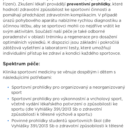
řízení). Zkušení lékaři provádějí
preventivní prohlídky
, které
hodnotí zdravotní způsobilost ke sportovní činnosti a
pomáhají předcházet zdravotním komplikacím. V případě
úrazů pohybového aparátu nabízíme rychlou diagnostiku a
účinnou léčbu, aby se sportovci mohli co nejdříve vrátit ke
svým aktivitám. Součástí naší péče je také odborné
poradenství v oblasti tréninku a regenerace pro dosažení
optimálních výsledků. K dispozici jsou základní i pokročilá
zátěžová vyšetření a laboratorní testy, které umožňují
individuální přístup ke zdraví a kondici každého sportovce.
Spektrum péče:
Klinika sportovní medicíny se věnuje dospělým i dětem s
následujícími potřebami:
Sportovní prohlídky pro organizovaný a neorganizovaný
sport
Jsme držiteli
Sportovní prohlídky pro výkonnostní a vrcholový sport,
včetně vydání lékařského potvrzení o způsobilosti ke
Právní prohlášení
Cookies
IT podpora
Facebook
sportu (dle Vyhlášky 391/2013 Sb o zdravotní
Instagram
YouTube
způsobilosti k tělesné výchově a sportu)
Povinné prohlídky studentů sportovních škol (dle
Vyhlášky 391/2013 Sb o zdravotní způsobilosti k tělesné