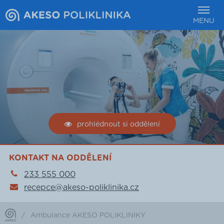
MENU
prohlédnout si oddělení
KONTAKT NA ODDĚLENÍ
233 555 000
recepce@akeso-poliklinika.cz
/
Ambulance AKESO POLIKLINIKY