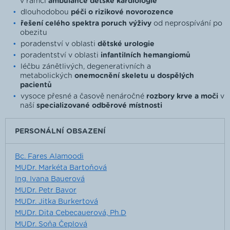
v rámci
ambulance dětské kardiologie
dlouhodobou
péči o rizikové novorozence
řešení celého spektra poruch výživy
od neprospívání po
obezitu
poradenství v oblasti
dětské urologie
poradentství v oblasti
infantilních hemangiomů
léčbu zánětlivých, degenerativních a
metabolických
onemocnění skeletu u dospělých
pacientů
vysoce přesné a časově nenáročné
rozbory krve a moči
v
naší
specializované odběrové místnosti
PERSONÁLNÍ OBSAZENÍ
Bc. Fares Alamoodi
MUDr. Markéta Bartoňová
Ing. Ivana Bauerová
MUDr. Petr Bavor
MUDr. Jitka Burkertová
MUDr. Dita Cebecauerová, Ph.D
MUDr. Soňa Čeplová