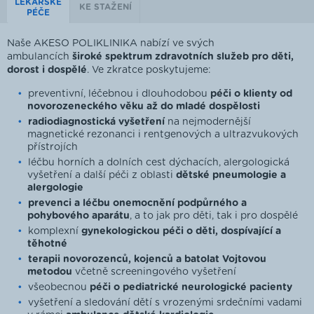
LÉKAŘSKÉ
KE STAŽENÍ
PÉČE
Naše AKESO POLIKLINIKA nabízí ve svých
ambulancích
široké spektrum zdravotních služeb pro děti,
dorost i dospělé
. Ve zkratce poskytujeme:
preventivní, léčebnou i dlouhodobou
péči o klienty od
novorozeneckého věku až do mladé dospělosti
radiodiagnostická vyšetření
na nejmodernější
magnetické rezonanci i rentgenových a ultrazvukových
přístrojích
léčbu horních a dolních cest dýchacích, alergologická
vyšetření a další péči z oblasti
dětské pneumologie a
alergologie
prevenci a léčbu onemocnění podpůrného a
pohybového aparátu
, a to jak pro děti, tak i pro dospělé
komplexní
gynekologickou péči o děti, dospívající a
těhotné
terapii novorozenců, kojenců a batolat Vojtovou
metodou
včetně screeningového vyšetření
všeobecnou
péči o pediatrické neurologické pacienty
vyšetření a sledování dětí s vrozenými srdečními vadami