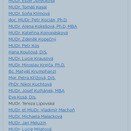
MUDr. Ester Jurečková
MUDr. Tomáš Kasal
MUDr. Soňa Klímová
doc. MUDr. Petr Kocián, Ph.D.
MUDr. Alena Kokešová, Ph.D, MBA
MUDr. Kateřina Konopásková
MUDr. Zdeněk Kopečný
MUDr. Petr Kos
Hana Koutová, DiS.
MUDr. Lucie Krausová
MUDr. Miroslav Krejča, Ph.D.
Bc. Matyáš Krumphanzl
Mgr. Petra Křížová, DiS.
PhDr. Nikol Kuchtová
MUDr. Josef Kulhánek, MBA
Eva Kusá, Dis.
MUDr. Tereza Lipovská
MUDr. et MUDr. Vladimír Machoň
MUDr. Michaela Malacková
MUDr. Jan Meluzín
MUDr. Lucie Milatová