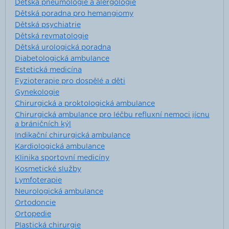
Dětská pneumologie a alergologie
Dětská poradna pro hemangiomy
Dětská psychiatrie
Dětská revmatologie
Dětská urologická poradna
Diabetologická ambulance
Estetická medicína
Fyzioterapie pro dospělé a děti
Gynekologie
Chirurgická a proktologická ambulance
Chirurgická ambulance pro léčbu refluxní nemoci jícnu
a bráničních kýl
Indikační chirurgická ambulance
Kardiologická ambulance
Klinika sportovní medicíny
Kosmetické služby
Lymfoterapie
Neurologická ambulance
Ortodoncie
Ortopedie
Plastická chirurgie