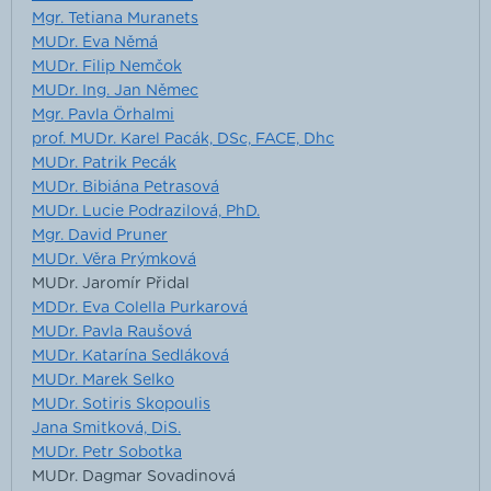
Mgr. Tetiana Muranets
MUDr. Eva Němá
MUDr. Filip Nemčok
MUDr. Ing. Jan Němec
Mgr. Pavla Örhalmi
prof. MUDr. Karel Pacák, DSc, FACE, Dhc
MUDr. Patrik Pecák
MUDr. Bibiána Petrasová
MUDr. Lucie Podrazilová, PhD.
Mgr. David Pruner
MUDr. Věra Prýmková
MUDr. Jaromír Přidal
MDDr. Eva Colella Purkarová
MUDr. Pavla Raušová
MUDr. Katarína Sedláková
MUDr. Marek Selko
MUDr. Sotiris Skopoulis
Jana Smitková, DiS.
MUDr. Petr Sobotka
MUDr. Dagmar Sovadinová