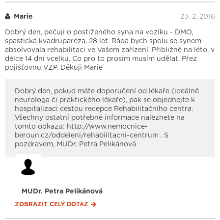
Marie
23. 2. 2016
Dobrý den, pečuji o postiženého syna na vozíku - DMO,
spastická kvadruparéza, 28 let. Ráda bych spolu se synem
absolvovala rehabilitaci ve Vašem zařízení. Přibližně na léto, v
délce 14 dní vcelku. Co pro to prosím musím udělat. Přez
pojišťovnu VZP. Děkuji Marie
Dobrý den, pokud máte doporučení od lékaře (ideálně
neurologa či praktického lékaře), pak se objednejte k
hospitalizaci cestou recepce Rehabilitačního centra.
Všechny ostatní potřebné informace naleznete na
tomto odkazu: http://www.nemocnice-
beroun.cz/oddeleni/rehabilitacni-centrum . S
pozdravem, MUDr. Petra Pelikánová
MUDr. Petra Pelikánová
ZOBRAZIT CELÝ
DOTAZ