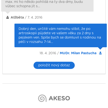
max. mi ho někdo pohlídá na ty dva dmy, budu
vůbec schopna jít s…
Alžběta
/ 7. 4. 2016
Dobrý den, určitě vám nemohu slíbit, že po
artroskopii půjdete ve vašem věku za 2 dny s
pejskem ven. Spíše bych se domluvil s rodinou na
péči v rozsahu 7-14…
18. 4. 2016 /
MUDr. Milan Pastucha
položit nový dotaz