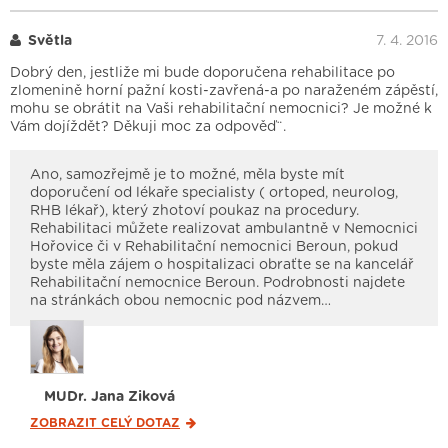
Světla
7. 4. 2016
Dobrý den, jestliže mi bude doporučena rehabilitace po
zlomenině horní pažní kosti-zavřená-a po naraženém zápěstí,
mohu se obrátit na Vaši rehabilitační nemocnici? Je možné k
Vám dojíždět? Děkuji moc za odpověď¨.
Ano, samozřejmě je to možné, měla byste mít
doporučení od lékaře specialisty ( ortoped, neurolog,
RHB lékař), který zhotoví poukaz na procedury.
Rehabilitaci můžete realizovat ambulantně v Nemocnici
Hořovice či v Rehabilitační nemocnici Beroun, pokud
byste měla zájem o hospitalizaci obraťte se na kancelář
Rehabilitační nemocnice Beroun. Podrobnosti najdete
na stránkách obou nemocnic pod názvem…
MUDr. Jana Ziková
ZOBRAZIT CELÝ
DOTAZ