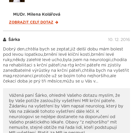
MUDr. Milena Kolářová
ZOBRAZIT CELÝ
DOTAZ
Šárka
10. 12. 2016
Dobrý den,chtěla bych se zeptat,již delší dobu mám bolest
pod levou lopatkou,brnění levé klíční kosti,brnění levé
ruky,někdy zalehlé levé ucho,byla jsem na neurologii,chodila
na rehabilitaci s krční páteří,na rtg krční páteře mi zjistily
zanedbatelné výrůstky na krční páteři,chtěla bych na vyšetřit
mag.rezonancí,protože už se bojím toho nejhoršího,ale
čekací doba je prý tři měsíce,můžu se u Vás v…
Vážená paní Šárko, ohledně Vašeho dotazu myslím, že
by Vaše potíže zasloužily vyšetření MR krční páteře.
Žádanku na vyšetření by Vám napsal neurolog, který by
Vás na základě tohoto vyšetření dále léčil. K
neurologovi se nejlépe dostanete na doporučení od
Vašeho praktického lékaře. Obavy "z nejhoršího" mít
nemusíte, stejné obtíže má řada lidí, kteří podstupují
MR vyšetření. Platit za MR je nesmysl…