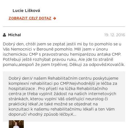
Lucie Lišková
ZOBRAZIT CELÝ
DOTAZ
Michal
19. 12. 2016
Dobrý den, chtěl jsem se zeptat jestli mi by to pomohlo se u
Vás Nemocnici v Berouně pomohlo. Měl jsem v únoru
ischemickou CMP s pravostranou hemiparézou antaka CMP.
Potřebuji ještě rozhýbat pravou ruku, Ale jde to strašně
pomalu,alespoň že jsem trpělivej. Děkuji za odpověd.Kovalčík.
Dobrý den.V našem Rehabilitačním centru poskytujeme
komplexní rehabilitaci po CMP.Nejvhodnější je léčba za
hospitalizace . Pro přijetí na lůžka Rehabilitačního
centra je třeba vyplnit žádost na našich internetových
stránkách, kterou vyplní Váš ošetřující neurolog či
praktický lékař.Je také možné se objednat na
konzultaci k našemu rehabilitačnímu lékaři a ten Vám
doporučí vhodný způsob léčby.K…