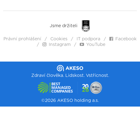
Jsme držiteli
Právní prohlášení
Cookies
IT podpora
Facebook
Instagram
YouTube
Zdraví člověka. Lidskost. Vstřícnost.
©2026 AKESO holding a.s.