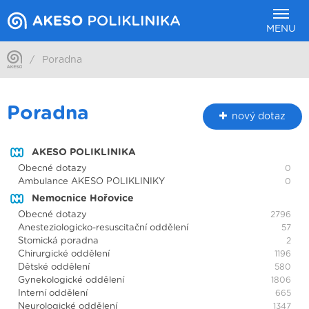
MENU
/
Poradna
Poradna
nový dotaz
AKESO POLIKLINIKA
Obecné dotazy
0
Ambulance AKESO POLIKLINIKY
0
Nemocnice Hořovice
Obecné dotazy
2796
Anesteziologicko-resuscitační oddělení
57
Stomická poradna
2
Chirurgické oddělení
1196
Dětské oddělení
580
Gynekologické oddělení
1806
Interní oddělení
665
Neurologické oddělení
1347