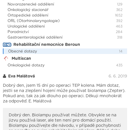
Novorozenecké oddělení
129
Onkologický stacionář
362
Ortopedické oddělení
1652
ORL (Otorhinolaryngologie)
392
Urologické oddělení
463
Porodnictví
284
Gastroenterologické oddělení
318
Rehabilitační nemocnice Beroun
Obecné dotazy
14
Multiscan
Onkologické dotazy
435
Eva Malátová
6. 6. 2019
Dobrý den, jsem 15 dní po operaci TEP kolena. Mám dotaz,
jestli se na zlepšení hojení může používat biolampa (Zepter).
Pokud ano, tak za jak dlouho po operaci. Děkuji mnohokrát
za odpověď. E. Malátová
Dobrý den. Biolampu používat můžete. Obvykle se na
jizvu používá laser, ale ten není pro domácí použití.
Biolampu používejte dle návodu, v případě pochybnosti