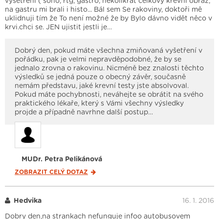
vyšetření ( sono, rtg, gastro, několikrát celkový krevní obraz,
na gastru mi brali i histo... Bál sem Se rakoviny, doktoři mě
uklidnuji tím že To není možné že by Bylo dávno vidět něco v
krvi.chci se. JEN ujistit jestli je…
Dobrý den, pokud máte všechna zmiňovaná vyšetření v
pořádku, pak je velmi nepravděpodobné, že by se
jednalo zrovna o rakovinu. Nicméně bez znalosti těchto
výsledků se jedná pouze o obecný závěr, současně
nemám představu, jaké krevní testy jste absolvoval.
Pokud máte pochybnosti, neváhejte se obrátit na svého
praktického lékaře, který s Vámi všechny výsledky
projde a případně navrhne další postup…
MUDr. Petra Pelikánová
ZOBRAZIT CELÝ
DOTAZ
Hedvika
16. 1. 2016
Dobry den,na strankach nefunguje infoo autobusovem