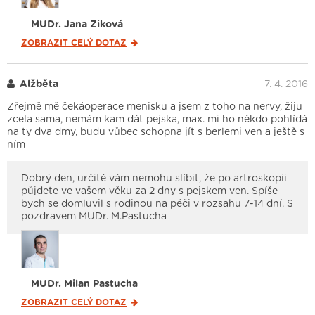
MUDr. Jana Ziková
ZOBRAZIT CELÝ
DOTAZ
Alžběta
7. 4. 2016
Zřejmě mě čekáoperace menisku a jsem z toho na nervy, žiju
zcela sama, nemám kam dát pejska, max. mi ho někdo pohlídá
na ty dva dmy, budu vůbec schopna jít s berlemi ven a ještě s
ním
Dobrý den, určitě vám nemohu slíbit, že po artroskopii
půjdete ve vašem věku za 2 dny s pejskem ven. Spíše
bych se domluvil s rodinou na péči v rozsahu 7-14 dní. S
pozdravem MUDr. M.Pastucha
MUDr. Milan Pastucha
ZOBRAZIT CELÝ
DOTAZ