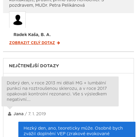
pozdravem, MUDr. Petra Pelikánová
Radek Kaša, B. A.
ZOBRAZIT CELÝ
DOTAZ
NEJČTENĚJŠÍ DOTAZY
Dobrý den, v roce 2013 mi dělali MG + lumbální
punkci na roztroušenou sklerozu, a v roce 2017
opakovali kontrolní rezonanci. Vše s výsledkem
negativní.…
Jana
/ 7. 1. 2019
Hezký den, ano, teoreticky může. Osobně bych
zvážil doplnění VEP (zrakové evokované