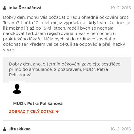
Inka Řezaáčová
19. 2. 2016
Dobrý den, mohu Vás požádat o radu ohledně očkování proti
Tetanu? Lhůta 10-ti let mi již vypršela, a i když vím, že dnes je
již možné jít až po 15-ti letech, raději bych se nechala
naočkovat teď. Jsem registrovaná u Vás v nemocnici u
praktického lékaře. Měla bych si do ordinace zavolat a
obědnat se? Předem velice děkuji za odpověď a přeji hezký
večer.
Dobrý den, ano, o termín očkování zavolejte sestřičce
přímo do ambulance. S pozdravem, MUDr. Petra
Pelikánová
MUDr. Petra Pelikánová
ZOBRAZIT CELÝ
DOTAZ
Jituskkkaa
16. 2. 2016