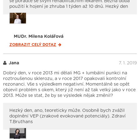
se poraďte se svým rehabilitačním lékařem. Běžná doba
použití k hojení je zhruba 1 týden až 10 dnů. Hezký den
MUDr. Milena Kolářová
ZOBRAZIT CELÝ
DOTAZ
Jana
7. 1. 2019
Dobrý den, v roce 2013 mi dělali MG + lumbální punkci na
roztroušenou sklerozu, a v roce 2017 opakovali kontrolní
rezonanci. Vše s výsledkem negativní. Momentálně se opět
objevil problém s okem, který již není až tak velký jako v roce
2013. Může se stat, že by se výsledek nějak změnil?
Hezký den, ano, teoreticky může. Osobně bych zvážil
doplnění VEP (zrakové evokované potenciály). Zdraví
T.Bruthans