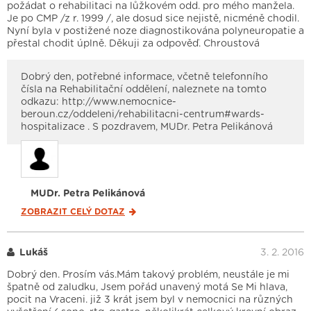
požádat o rehabilitaci na lůžkovém odd. pro mého manžela.
Je po CMP /z r. 1999 /, ale dosud sice nejistě, nicméně chodil.
Nyní byla v postižené noze diagnostikována polyneuropatie a
přestal chodit úplně. Děkuji za odpověď. Chroustová
Dobrý den, potřebné informace, včetně telefonního
čísla na Rehabilitační oddělení, naleznete na tomto
odkazu: http://www.nemocnice-
beroun.cz/oddeleni/rehabilitacni-centrum#wards-
hospitalizace . S pozdravem, MUDr. Petra Pelikánová
MUDr. Petra Pelikánová
ZOBRAZIT CELÝ
DOTAZ
Lukáš
3. 2. 2016
Dobrý den. Prosím vás.Mám takový problém, neustále je mi
špatně od zaludku, Jsem pořád unavený motá Se Mi hlava,
pocit na Vraceni. již 3 krát jsem byl v nemocnici na různých