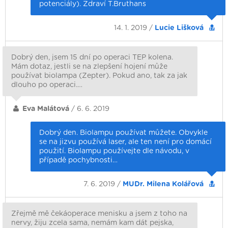
potenciály). Zdraví T.Bruthans
14. 1. 2019 /
Lucie Lišková
Dobrý den, jsem 15 dní po operaci TEP kolena.
Mám dotaz, jestli se na zlepšení hojení může
používat biolampa (Zepter). Pokud ano, tak za jak
dlouho po operaci.…
Eva Malátová
/ 6. 6. 2019
Dobrý den. Biolampu používat můžete. Obvykle
se na jizvu používá laser, ale ten není pro domácí
použití. Biolampu používejte dle návodu, v
případě pochybnosti…
7. 6. 2019 /
MUDr. Milena Kolářová
Zřejmě mě čekáoperace menisku a jsem z toho na
nervy, žiju zcela sama, nemám kam dát pejska,