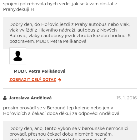
spojeni.potrebovala bych vedet,jak se k vam dostat z
Prahy.dekuji H
Dobrý den, do Hořovic jezdí z Prahy autobus nebo vlak,
vlak vyjíždí z Hlavního nádraží, autobus z Nových
Butovic, vlaky i autobusy jezdí zhruba každou hodinu. S
pozdravem, MUDr. Petra Pelikánová
MUDr. Petra Pelikánová
ZOBRAZIT CELÝ
DOTAZ
Jaroslava Andělová
15. 1. 2016
prosím provádí se v Berouně tep kolene nebo jen v
Hořovicích a čekací doba děkuj za odpověd Andělová
Dobrý den, ano, tento výkon se v berounské nemocnici
provádí, přesnou čekací dobu nicméně neznám,
kontaktujte, prosím, přímo tuto nemocnici. S