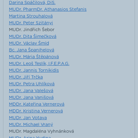
Darina Spáčilová, DiS.
MUDr. PharmDr. Athanasios Stefanis
Martina Strouhalová
MUDr. Peter Szitányi
MUDr. Jindřich Šebor
MUDr. Dita Šimečková
MUDr. Václav Šmíd
Bc. Jana Španihelová
MUDr. Mária Štěpánová
MUDr. Leoš Teslík, I.F.E.P.A.G.
MUDr. Jannis Tornikidis
MUDr. Jiří Trčka
MUDr. Petra Uhlíková
MUDr. Jana Valešová
MUDr. Jana Vanišová
MDDr. Kateřina Vernerová
MDDr. Kristina Vernerová
MUDr. Jan Votava
MUDr. Michael Vraný
MUDr. Magdaléna Vyhnánková