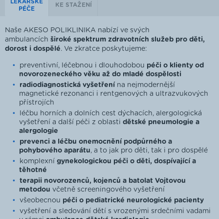
LÉKAŘSKÉ
KE STAŽENÍ
PÉČE
Naše AKESO POLIKLINIKA nabízí ve svých
ambulancích
široké spektrum zdravotních služeb pro děti,
dorost i dospělé
. Ve zkratce poskytujeme:
preventivní, léčebnou i dlouhodobou
péči o klienty od
novorozeneckého věku až do mladé dospělosti
radiodiagnostická vyšetření
na nejmodernější
magnetické rezonanci i rentgenových a ultrazvukových
přístrojích
léčbu horních a dolních cest dýchacích, alergologická
vyšetření a další péči z oblasti
dětské pneumologie a
alergologie
prevenci a léčbu onemocnění podpůrného a
pohybového aparátu
, a to jak pro děti, tak i pro dospělé
komplexní
gynekologickou péči o děti, dospívající a
těhotné
terapii novorozenců, kojenců a batolat Vojtovou
metodou
včetně screeningového vyšetření
všeobecnou
péči o pediatrické neurologické pacienty
vyšetření a sledování dětí s vrozenými srdečními vadami