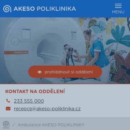
MENU
prohlédnout si oddělení
KONTAKT NA ODDĚLENÍ
233 555 000
recepce@akeso-poliklinika.cz
/
Ambulance AKESO POLIKLINIKY