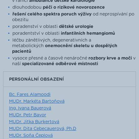
v rámci
ambulance dětské kardiologie
dlouhodobou
péči o rizikové novorozence
řešení celého spektra poruch výživy
od neprospívání po
obezitu
poradenství v oblasti
dětské urologie
poradentství v oblasti
infantilních hemangiomů
léčbu zánětlivých, degenerativních a
metabolických
onemocnění skeletu u dospělých
pacientů
vysoce přesné a časově nenáročné
rozbory krve a moči
v
naší
specializované odběrové místnosti
PERSONÁLNÍ OBSAZENÍ
Bc. Fares Alamoodi
MUDr. Markéta Bartoňová
Ing. Ivana Bauerová
MUDr. Petr Bavor
MUDr. Jitka Burkertová
MUDr. Dita Cebecauerová, Ph.D
MUDr. Soňa Čeplová