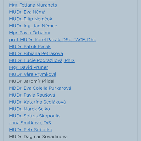
Mgr. Tetiana Muranets
MUDr. Eva Němá
MUDr. Filip Nemčok
MUDr. Ing. Jan Němec
Mgr. Pavla Örhalmi
prof. MUDr. Karel Pacák, DSc, FACE, Dhc
MUDr. Patrik Pecák
MUDr. Bibiána Petrasová
MUDr. Lucie Podrazilová, PhD.
Mgr. David Pruner
MUDr. Věra Prýmková
MUDr. Jaromír Přidal
MDDr. Eva Colella Purkarová
MUDr. Pavla Raušová
MUDr. Katarína Sedláková
MUDr. Marek Selko
MUDr. Sotiris Skopoulis
Jana Smitková, DiS.
MUDr. Petr Sobotka
MUDr. Dagmar Sovadinová