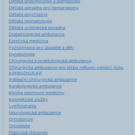
Dětská pneumologie a alergologie
Dětská poradna pro hemangiomy
Dětská psychiatrie
Dětská revmatologie
Dětská urologická poradna
Diabetologická ambulance
Estetická medicína
Fyzioterapie pro dospělé a děti
Gynekologie
Chirurgická a proktologická ambulance
Chirurgická ambulance pro léčbu refluxní nemoci jícnu
a bráničních kýl
Indikační chirurgická ambulance
Kardiologická ambulance
Klinika sportovní medicíny
Kosmetické služby
Lymfoterapie
Neurologická ambulance
Ortodoncie
Ortopedie
Plastická chirurgie