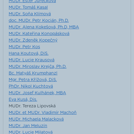
MUDr. Ester Jurečková
MUDr. Tomáš Kasal
MUDr. Soňa Klímová
doc. MUDr. Petr Kocián, Ph.D.
MUDr. Alena Kokešová, Ph.D, MBA
MUDr. Kateřina Konopásková
MUDr. Zdeněk Kopečný
MUDr. Petr Kos
Hana Koutová, DiS.
MUDr. Lucie Krausová
MUDr. Miroslav Krejča, Ph.D.
Bc. Matyáš Krumphanzl
Mgr. Petra Křížová, DiS.
PhDr. Nikol Kuchtová
MUDr. Josef Kulhánek, MBA
Eva Kusá, Dis.
MUDr. Tereza Lipovská
MUDr. et MUDr. Vladimír Machoň
MUDr. Michaela Malacková
MUDr. Jan Meluzín
MUDr. Lucie Milatová