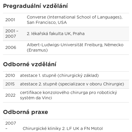
Pregraduální vzdělání
Converse (International School of Languages),
2001
San Francisco, USA
2001 –
2. lékařská fakulta UK, Praha
2007
Albert-Ludwigs-Universität Freiburg, Německo
2006
(Erasmus)
Odborné vzdělání
2010
atestace 1. stupně (chirurgický základ)
2015
atestace 2. stupně (specializace v oboru Chirurgie)
certifikace konzolového chirurga pro robotický
2022
systém da Vinci
Jsme držiteli
Odborná praxe
Právní prohlášení
Cookies
IT podpora
Facebook
Instagram
YouTube
2007
–
Chirurgické kliniky 2. LF UK a FN Motol