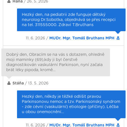
Hana
/ 26. 5. 2026
Hezký den, na pediatrii zde funguje dětský
neurolog Dr.Sobotka, objednává se přes recepci
na tel. 311555000. Zdraví T.Bruthans
11. 6. 2026 /
MUDr. Mgr. Tomáš Bruthans MPH
Dobrý den, Obracím se na vás s dotazem, ohledně
moji maminky (69),kdy ji byl čerstvě
diagnostikován vaskulární Parkinson, nyní začala
brát léky pipoda, kromě…
Stáňa
/ 13. 5. 2026
Hezký den, někdy je těžké odlišit pravou
Parkinsonovu nemoc a tzv. Parkinsonský syndrom
- zde cévní (vaskulární) etiologie (příčiny). Léčba
u obou onemocnění…
11. 6. 2026 /
MUDr. Mgr. Tomáš Bruthans MPH