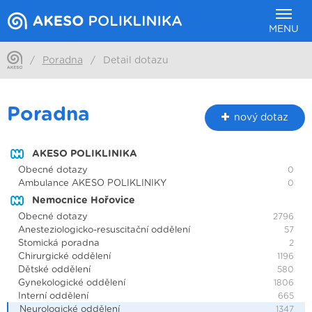
MENU
/
Poradna
/
Detail dotazu
Poradna
nový dotaz
AKESO POLIKLINIKA
Obecné dotazy
0
Ambulance AKESO POLIKLINIKY
0
Nemocnice Hořovice
Obecné dotazy
2796
Anesteziologicko-resuscitační oddělení
57
Stomická poradna
2
Chirurgické oddělení
1196
Dětské oddělení
580
Gynekologické oddělení
1806
Interní oddělení
665
Neurologické oddělení
1347