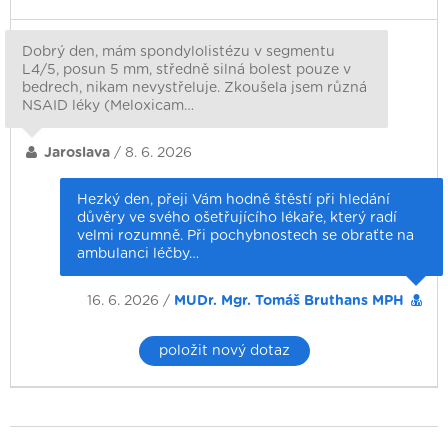
Dobrý den, mám spondylolistézu v segmentu
L4/5, posun 5 mm, středně silná bolest pouze v
bedrech, nikam nevystřeluje. Zkoušela jsem různá
NSAID léky (Meloxicam…
Jaroslava
/ 8. 6. 2026
Hezký den, přeji Vám hodně štěstí při hledání
důvěry ve svého ošetřujícího lékaře, který radí
velmi rozumně. Při pochybnostech se obraťte na
ambulanci léčby…
16. 6. 2026 /
MUDr. Mgr. Tomáš Bruthans MPH
položit nový dotaz