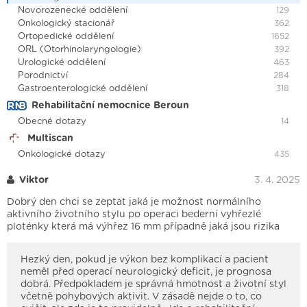
Novorozenecké oddělení
129
Onkologický stacionář
362
Ortopedické oddělení
1652
ORL (Otorhinolaryngologie)
392
Urologické oddělení
463
Porodnictví
284
Gastroenterologické oddělení
318
Rehabilitační nemocnice Beroun
Obecné dotazy
14
Multiscan
Onkologické dotazy
435
Viktor
3. 4. 2025
Dobrý den chci se zeptat jaká je možnost normálního
aktivního životního stylu po operaci bederní vyhřezlé
ploténky která má výhřez 16 mm případně jaká jsou rizika
Hezký den, pokud je výkon bez komplikací a pacient
neměl před operací neurologický deficit, je prognosa
dobrá. Předpokladem je správná hmotnost a životní styl
včetně pohybových aktivit. V zásadě nejde o to, co