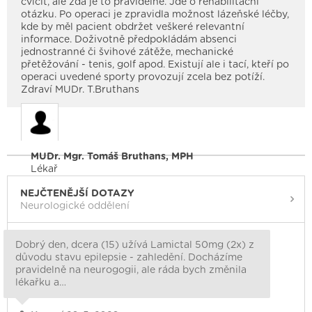
cvičit, ale zda je to pravidelně. Jde o rehabilitační
otázku. Po operaci je zpravidla možnost lázeňské léčby,
kde by měl pacient obdržet veškeré relevantní
informace. Doživotně předpokládám absenci
jednostranné či švihové zátěže, mechanické
přetěžování - tenis, golf apod. Existují ale i tací, kteří po
operaci uvedené sporty provozují zcela bez potíží.
Zdraví MUDr. T.Bruthans
MUDr. Mgr. Tomáš Bruthans, MPH
Lékař
NEJČTENĚJŠÍ DOTAZY
Neurologické oddělení
Dobrý den, dcera (15) užívá Lamictal 50mg (2x) z
důvodu stavu epilepsie - zahledění. Docházíme
pravidelně na neurogogii, ale ráda bych změnila
lékařku a…