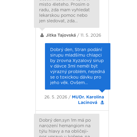
misto 4leteho. Prosim o
radu, zda mam vyhledat
lekarskou pomoc nebo
jen sledovat, zda…
Jitka Tajovská
/ 11. 5. 2026
Dobrý den, Stran podání
sirupu mladšímu chlapci
by zrovna Xyzalový sirup
v dávce 3ml neměl být
výrazný problém, nejedná
se o toxickou dávku pro
jeho věk. Ovšem…
26. 5. 2026 /
MUDr. Karolína
Lacinová
Dobrý den,syn 1m má po
narození hemangiom na
týlu hlavy a na obličeji-
nos vpravo u kořene, na