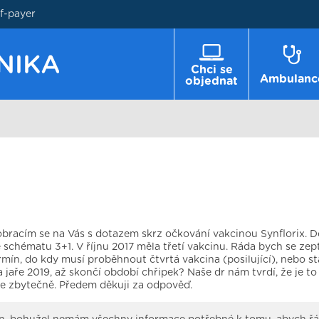
lf-payer
Chci se
Ambulanc
objednat
bracím se na Vás s dotazem skrz očkování vakcinou Synflorix. D
schématu 3+1. V říjnu 2017 měla třetí vakcinu. Ráda bych se zept
mín, do kdy musí proběhnout čtvrtá vakcina (posilující), nebo sta
 jaře 2019, až skončí období chřipek? Naše dr nám tvrdí, že je t
me zbytečně. Předem děkuji za odpověď.