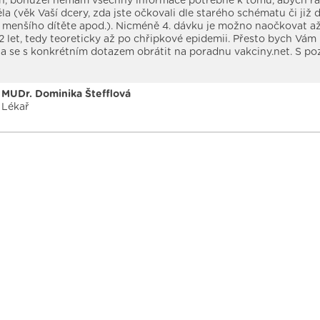
n, bohužel nemám všechny informace potřebné k tomu, abych ř
a (věk Vaší dcery, zda jste očkovali dle starého schématu či již d
 menšího dítěte apod.). Nicméně 4. dávku je možno naočkovat a
2 let, tedy teoreticky až po chřipkové epidemii. Přesto bych Vám
a se s konkrétním dotazem obrátit na poradnu vakciny.net. S p
MUDr. Dominika Štefflová
Lékař