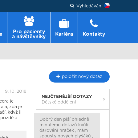
Vyhledávání
Pro pacienty
e
Kariéra
Kontakty
a návštěvníky
položit
nový dotaz
9. 10. 2018
NEJČTENĚJŠÍ DOTAZY
cera je
Dětské oddělení
ala, zda je
čí, když ji
o pozdě a
Dobrý den píší ohledně
minulému dotazů kvůli
darování hraček , mám
spousty nových plyšáků ,