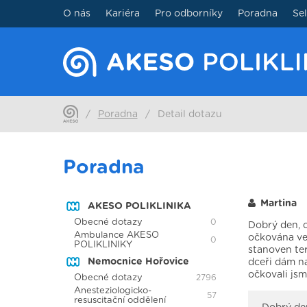
O nás
Kariéra
Pro odborníky
Poradna
Se
/
Poradna
/
Detail dotazu
Poradna
Martina
AKESO POLIKLINIKA
Obecné dotazy
0
Dobrý den, o
Ambulance AKESO
očkována ve 
0
POLIKLINIKY
stanoven ter
Nemocnice Hořovice
dceři dám na
očkovali js
Obecné dotazy
2796
Anesteziologicko-
57
resuscitační oddělení