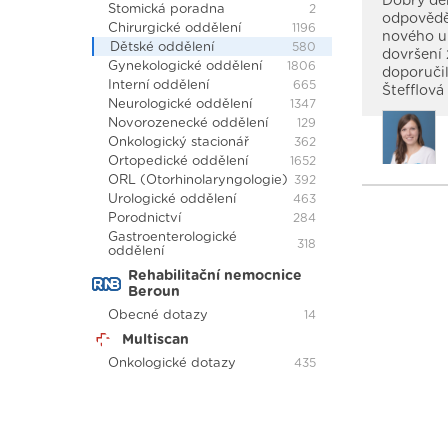
Dobrý de
Stomická poradna
2
odpověděl
Chirurgické oddělení
1196
nového u
Dětské oddělení
580
dovršení 
Gynekologické oddělení
1806
doporučil
Interní oddělení
665
Štefflová
Neurologické oddělení
1347
Novorozenecké oddělení
129
Onkologický stacionář
362
Ortopedické oddělení
1652
ORL (Otorhinolaryngologie)
392
Urologické oddělení
463
Porodnictví
284
Gastroenterologické
318
oddělení
Rehabilitační nemocnice
Beroun
Obecné dotazy
14
Multiscan
Onkologické dotazy
435