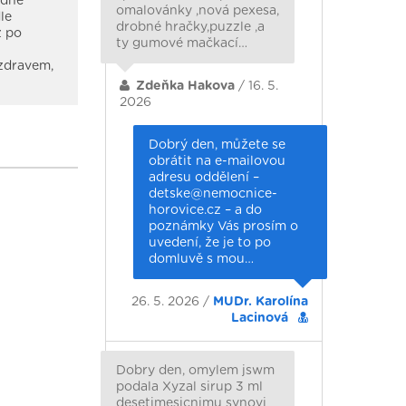
ádně
omalovánky ,nová pexesa,
le
drobné hračky,puzzle ,a
ž po
ty gumové mačkací…
ozdravem,
Zdeňka Hakova
/ 16. 5.
2026
Dobrý den, můžete se
obrátit na e-mailovou
adresu oddělení –
detske@nemocnice-
horovice.cz – a do
poznámky Vás prosím o
uvedení, že je to po
domluvě s mou…
26. 5. 2026 /
MUDr. Karolína
Lacinová
Dobry den, omylem jswm
podala Xyzal sirup 3 ml
desetimesicnimu synovi