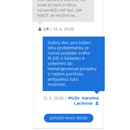
nose je nyní o něco
výraznější než byl. Jak
řešit? Je možné se…
LP
/ 14. 4. 2026
Dobrý den, pro řešení
této problematiky je
nutné požádat svého
PLDD o žádanku k
vyšetření do
hemangiomové poradny.
V našem portfoliu
ambulancí tuto
možnost…
12. 5. 2026 /
MUDr. Karolína
Lacinová
položit nový dotaz