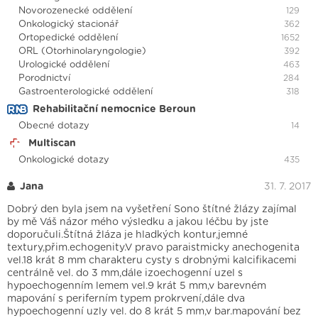
Novorozenecké oddělení
129
Onkologický stacionář
362
Ortopedické oddělení
1652
ORL (Otorhinolaryngologie)
392
Urologické oddělení
463
Porodnictví
284
Gastroenterologické oddělení
318
Rehabilitační nemocnice Beroun
Obecné dotazy
14
Multiscan
Onkologické dotazy
435
Jana
31. 7. 2017
Dobrý den byla jsem na vyšetření Sono štítné žlázy zajímal
by mě Váš názor mého výsledku a jakou léčbu by jste
doporučuli.Štítná žláza je hladkých kontur,jemné
textury,přim.echogenity.V pravo paraistmicky anechogenita
vel.18 krát 8 mm charakteru cysty s drobnými kalcifikacemi
centrálně vel. do 3 mm,dále izoechogenní uzel s
hypoechogenním lemem vel.9 krát 5 mm,v barevném
mapování s periferním typem prokrvení,dále dva
hypoechogenní uzly vel. do 8 krát 5 mm,v bar.mapování bez