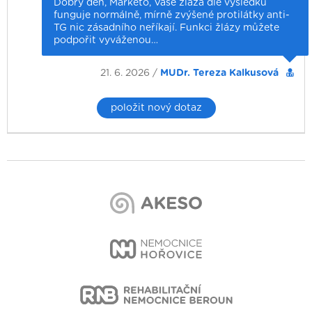
Dobrý den, Markéto, Vaše žláza dle výsledků
funguje normálně, mírně zvýšené protilátky anti-
TG nic zásadního neříkají. Funkci žlázy můžete
podpořit vyváženou…
21. 6. 2026 /
MUDr. Tereza Kalkusová
položit nový dotaz