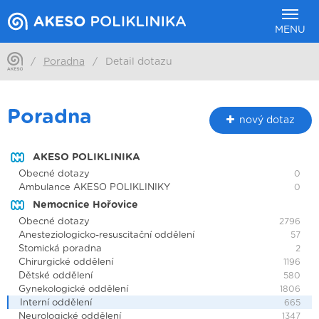
MENU
/
Poradna
/
Detail dotazu
Poradna
nový dotaz
AKESO POLIKLINIKA
Obecné dotazy
0
Ambulance AKESO POLIKLINIKY
0
Nemocnice Hořovice
Obecné dotazy
2796
Anesteziologicko-resuscitační oddělení
57
Stomická poradna
2
Chirurgické oddělení
1196
Dětské oddělení
580
Gynekologické oddělení
1806
Interní oddělení
665
Neurologické oddělení
1347