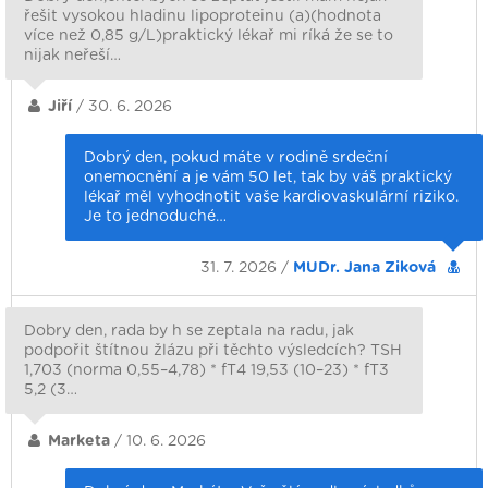
řešit vysokou hladinu lipoproteinu (a)(hodnota
více než 0,85 g/L)praktický lékař mi ríká že se to
nijak neřeší…
Jiří
/ 30. 6. 2026
Dobrý den, pokud máte v rodině srdeční
onemocnění a je vám 50 let, tak by váš praktický
lékař měl vyhodnotit vaše kardiovaskulární riziko.
Je to jednoduché…
31. 7. 2026 /
MUDr. Jana Ziková
Dobry den, rada by h se zeptala na radu, jak
podpořit štítnou žlázu při těchto výsledcích? TSH
1,703 (norma 0,55–4,78) * fT4 19,53 (10–23) * fT3
5,2 (3…
Marketa
/ 10. 6. 2026