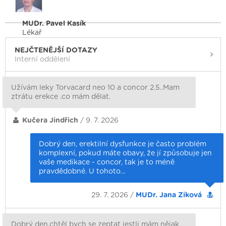
MUDr. Pavel Kasík
Lékař
NEJČTENĚJŠÍ DOTAZY
Interní oddělení
Užívám leky Torvacard neo 10 a concor 2.5..Mam
ztrátu erekce .co mám dělat.
Kučera Jindřich
/ 9. 7. 2026
Dobrý den, erektilní dysfunkce je často problém
komplexní, pokud máte obavy, že jí způsobuje jen
vaše medikace - concor, tak je to méně
pravdědobné. U tohoto…
29. 7. 2026 /
MUDr. Jana Ziková
Dobrý den,chtěl bych se zeptat jestli mám nějak