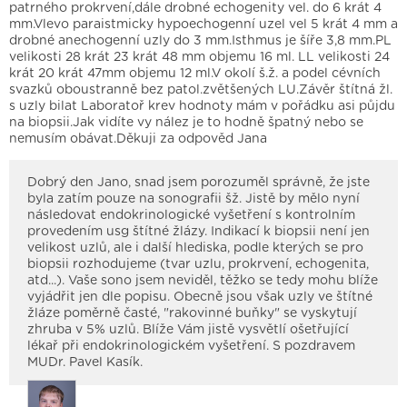
patrného prokrvení,dále drobné echogenity vel. do 6 krát 4
mm.Vlevo paraistmicky hypoechogenní uzel vel 5 krát 4 mm a
drobné anechogenní uzly do 3 mm.Isthmus je šíře 3,8 mm.PL
velikosti 28 krát 23 krát 48 mm objemu 16 ml. LL velikosti 24
krát 20 krát 47mm objemu 12 ml.V okolí š.ž. a podel cévních
svazků oboustranně bez patol.zvětšených LU.Závěr štítná žl.
s uzly bilat Laboratoř krev hodnoty mám v pořádku asi půjdu
na biopsii.Jak vidíte vy nález je to hodně špatný nebo se
nemusím obávat.Děkuji za odpověd Jana
Dobrý den Jano, snad jsem porozuměl správně, že jste
byla zatím pouze na sonografii šž. Jistě by mělo nyní
následovat endokrinologické vyšetření s kontrolním
provedením usg štítné žlázy. Indikací k biopsii není jen
velikost uzlů, ale i další hlediska, podle kterých se pro
biopsii rozhodujeme (tvar uzlu, prokrvení, echogenita,
atd...). Vaše sono jsem neviděl, těžko se tedy mohu blíže
vyjádřit jen dle popisu. Obecně jsou však uzly ve štítné
žláze poměrně časté, "rakovinné buňky" se vyskytují
zhruba v 5% uzlů. Blíže Vám jistě vysvětlí ošetřující
lékař při endokrinologickém vyšetření. S pozdravem
MUDr. Pavel Kasík.