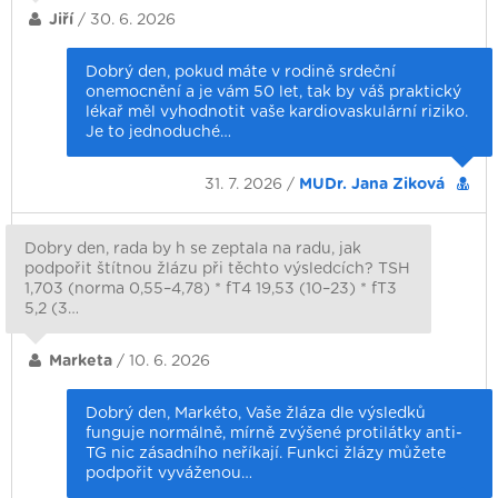
Jiří
/ 30. 6. 2026
Dobrý den, pokud máte v rodině srdeční
onemocnění a je vám 50 let, tak by váš praktický
lékař měl vyhodnotit vaše kardiovaskulární riziko.
Je to jednoduché…
31. 7. 2026 /
MUDr. Jana Ziková
Dobry den, rada by h se zeptala na radu, jak
podpořit štítnou žlázu při těchto výsledcích? TSH
1,703 (norma 0,55–4,78) * fT4 19,53 (10–23) * fT3
5,2 (3…
Marketa
/ 10. 6. 2026
Dobrý den, Markéto, Vaše žláza dle výsledků
funguje normálně, mírně zvýšené protilátky anti-
TG nic zásadního neříkají. Funkci žlázy můžete
podpořit vyváženou…