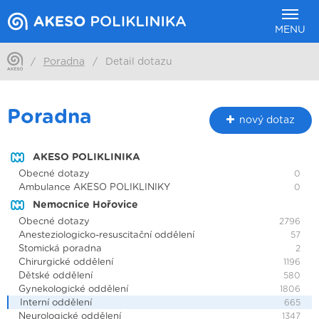
MENU
/
Poradna
/
Detail dotazu
Poradna
nový dotaz
AKESO POLIKLINIKA
Obecné dotazy
0
Ambulance AKESO POLIKLINIKY
0
Nemocnice Hořovice
Obecné dotazy
2796
Anesteziologicko-resuscitační oddělení
57
Stomická poradna
2
Chirurgické oddělení
1196
Dětské oddělení
580
Gynekologické oddělení
1806
Interní oddělení
665
Neurologické oddělení
1347