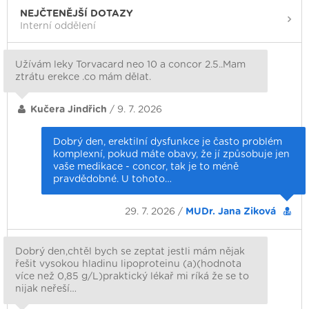
NEJČTENĚJŠÍ DOTAZY
Interní oddělení
Užívám leky Torvacard neo 10 a concor 2.5..Mam
ztrátu erekce .co mám dělat.
Kučera Jindřich
/ 9. 7. 2026
Dobrý den, erektilní dysfunkce je často problém
komplexní, pokud máte obavy, že jí způsobuje jen
vaše medikace - concor, tak je to méně
pravdědobné. U tohoto…
29. 7. 2026 /
MUDr. Jana Ziková
Dobrý den,chtěl bych se zeptat jestli mám nějak
řešit vysokou hladinu lipoproteinu (a)(hodnota
více než 0,85 g/L)praktický lékař mi ríká že se to
nijak neřeší…