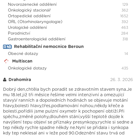
Novorozenecké oddělení
129
Onkologický stacionář
362
Ortopedické oddělení
1652
ORL (Otorhinolaryngologie)
392
Urologické oddělení
463
Porodnictví
284
Gastroenterologické oddělení
318
Rehabilitační nemocnice Beroun
Obecné dotazy
14
Multiscan
Onkologické dotazy
435
Drahomíra
26. 3. 2026
Dobrý den,chtěla bych poradit se zdravotním stavem syna.Je
mu 18.let,již tři měsíce řešíme velmi intenzivní a omezující
stavy.V ranních a dopoledních hodinách se objevuje motání
hlavy,bolesti hlavy,třes,podlamování nohou,někdy křeče a
bolesti,pořídili jsme pulzní oxymetr k pochopení obtíží.Při
spěchu,změně polohy,dlouhém stání,vyšší teplotě dojde k
navýšení tepu objeví se příznaky presynkopy,rychle si sedne a
tep někdy rychle spadne někdy ne.Nyní se přidala i synkopa
kdy tep neklesal ani v leže pod 90.Odeznění stavu trvá od