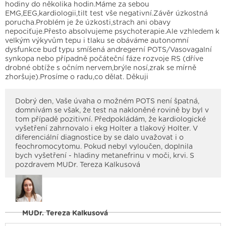
hodiny do několika hodin.Máme za sebou
EMG,EEG,kardiologii,tilt test vše negativní.Závěr úzkostná
porucha.Problém je že úzkosti,strach ani obavy
nepociťuje.Přesto absolvujeme psychoterapie.Ale vzhledem k
velkým výkyvům tepu i tlaku se obáváme autonomní
dysfunkce buď typu smíšená andregerní POTS/Vasovagalní
synkopa nebo případně počáteční fáze rozvoje RS (dříve
drobné obtíže s očním nervem,brýle nosí,zrak se mírně
zhoršuje).Prosíme o radu,co dělat. Děkuji
Dobrý den, Vaše úvaha o možném POTS není špatná,
domnívám se však, že test na nakloněné rovině by byl v
tom případě pozitivní. Předpokládám, že kardiologické
vyšetření zahrnovalo i ekg Holter a tlakový Holter. V
diferenciální diagnostice by se dalo uvažovat i o
feochromocytomu. Pokud nebyl vyloučen, doplnila
bych vyšetření - hladiny metanefrinu v moči, krvi. S
pozdravem MUDr. Tereza Kalkusová
MUDr. Tereza Kalkusová