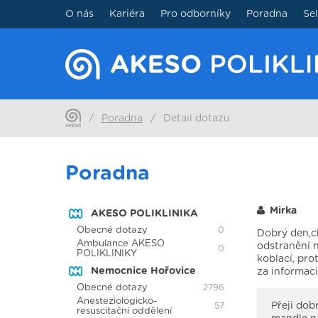
O nás
Kariéra
Pro odborníky
Poradna
Se
/
Poradna
/
Detail dotazu
Poradna
Mirka
AKESO POLIKLINIKA
Obecné dotazy
0
Dobrý den,c
Ambulance AKESO
odstranění n
0
POLIKLINIKY
koblací, pro
Nemocnice Hořovice
za informaci
Obecné dotazy
2796
Anesteziologicko-
Přeji dob
57
resuscitační oddělení