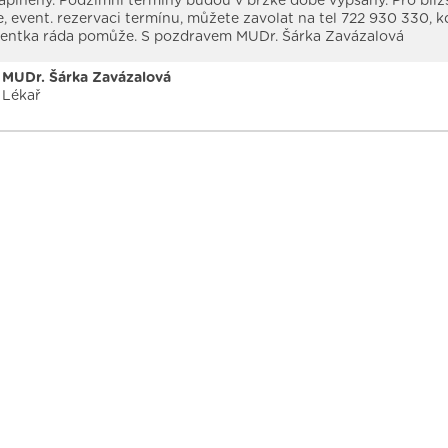
plněny. Podzimní termíny budou v brzké době vypsány. Pro bliž
, event. rezervaci termínu, můžete zavolat na tel 722 930 330, 
stentka ráda pomůže. S pozdravem MUDr. Šárka Zavázalová
MUDr. Šárka Zavázalová
Lékař