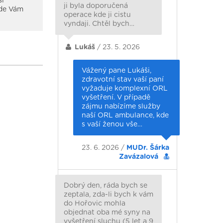
ší
ji byla doporučená
kde Vám
operace kde ji cistu
vyndaji. Chtěl bych…
Lukáš
/ 23. 5. 2026
Vážený pane Lukáši,
zdravotní stav vaší paní
vyžaduje komplexní ORL
vyšetření. V případě
zájmu nabízíme služby
naší ORL ambulance, kde
s vaší ženou vše…
23. 6. 2026 /
MUDr. Šárka
Zavázalová
Dobrý den, ráda bych se
zeptala, zda-li bych k vám
do Hořovic mohla
objednat oba mé syny na
vyšetření sluchu (5 let a 9