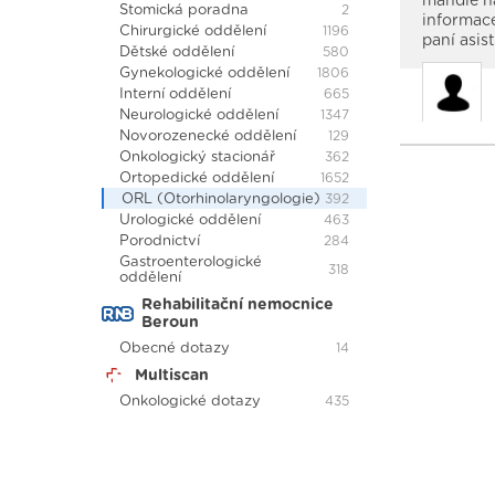
mandle na
Stomická poradna
2
informace
Chirurgické oddělení
1196
paní asi
Dětské oddělení
580
Gynekologické oddělení
1806
Interní oddělení
665
Neurologické oddělení
1347
Novorozenecké oddělení
129
Onkologický stacionář
362
Ortopedické oddělení
1652
ORL (Otorhinolaryngologie)
392
Urologické oddělení
463
Porodnictví
284
Gastroenterologické
318
oddělení
Rehabilitační nemocnice
Beroun
Obecné dotazy
14
Multiscan
Onkologické dotazy
435