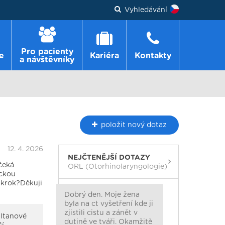
Vyhledávání
Pro pacienty
e
Kariéra
Kontakty
a návštěvníky
položit
nový dotaz
12. 4. 2026
NEJČTENĚJŠÍ DOTAZY
čeká
ORL (Otorhinolaryngologie)
ickou
zákrok?Děkuji
Dobrý den. Moje žena
byla na ct vyšetření kde ji
zjistili cistu a zánět v
hltanové
dutině ve tváři. Okamžitě