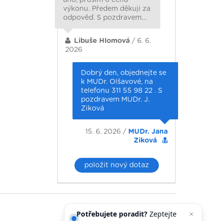
výkonu. Předem děkuji za
odpověď. S pozdravem…
Libuše Hlomová
/ 6. 6.
2026
Dobrý den, objednejte se
k MUDr. Olšavové, na
telefonu 311 55 98 22 . S
pozdravem MUDr. J.
Ziková
15. 6. 2026 /
MUDr. Jana
Ziková
položit nový dotaz
Potřebujete poradit?
Zeptejte