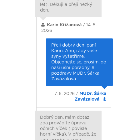
let). Děkuji a přeji hezký
den.
Karin Křižanová
/ 14. 5.
2026
Přeji dobrý den, paní
Karin. Ano, rády vaše
syny vyšetříme.
Objednejte se, prosím, do
naší ušní poradny. S
pozdravy MUDr. Šárka
Zavázalová
7. 6. 2026 /
MUDr. Šárka
Zavázalová
Dobrý den, mám dotaz,
zda provádíte úpravu
očních víček ( povislé
horní víčka). V případě, že
ano, prosím o cenu