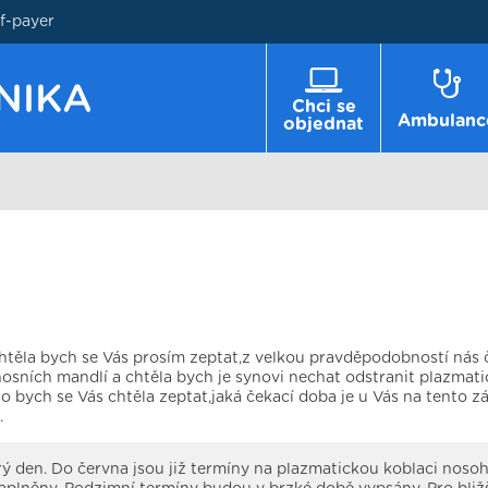
lf-payer
Chci se
Ambulanc
objednat
htěla bych se Vás prosím zeptat,z velkou pravděpodobností nás 
osních mandlí a chtěla bych je synovi nechat odstranit plazmat
to bych se Vás chtěla zeptat,jaká čekací doba je u Vás na tento 
.
rý den. Do června jsou již termíny na plazmatickou koblaci noso