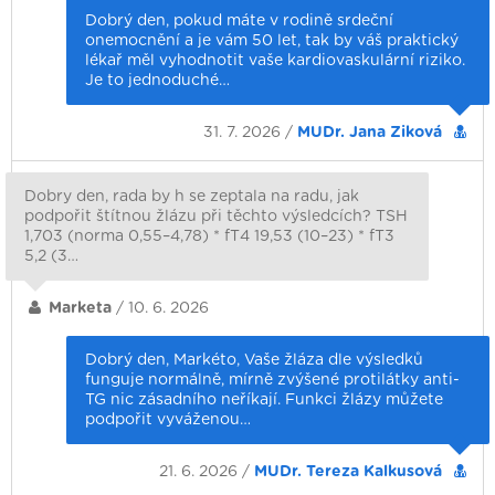
Dobrý den, pokud máte v rodině srdeční
onemocnění a je vám 50 let, tak by váš praktický
lékař měl vyhodnotit vaše kardiovaskulární riziko.
Je to jednoduché…
31. 7. 2026 /
MUDr. Jana Ziková
Dobry den, rada by h se zeptala na radu, jak
podpořit štítnou žlázu při těchto výsledcích? TSH
1,703 (norma 0,55–4,78) * fT4 19,53 (10–23) * fT3
5,2 (3…
Marketa
/ 10. 6. 2026
Dobrý den, Markéto, Vaše žláza dle výsledků
funguje normálně, mírně zvýšené protilátky anti-
TG nic zásadního neříkají. Funkci žlázy můžete
podpořit vyváženou…
21. 6. 2026 /
MUDr. Tereza Kalkusová