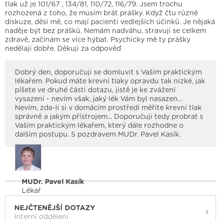
tlak už je 101/67 , 134/81, 110/72, 116/79. Jsem trochu
rozhozená z toho, že musím brát prášky. Když čtu různé
diskuze, děsí mě, co mají pacienti vedlejších účinků. Je nějaká
naděje být bez prášků. Nemám nadváhu, stravuji se celkem
zdravě, začínám se více hýbat. Psychicky mě ty prášky
nedělají dobře. Děkuji za odpověď
Dobrý den, doporučuji se domluvit s Vaším praktickým
lékařem. Pokud máte krevní tlaky opravdu tak nízké, jak
píšete ve druhé části dotazu, jistě je ke zvážení
vysazení - nevím však, jaký lék Vám byl nasazen...
Nevím, zda-li si v domácím prostředí měříte krevní tlak
správně a jakým přístrojem... Doporučuji tedy probrat s
Vaším praktickým lékařem, který dále rozhodne o
dalším postupu. S pozdravem MUDr. Pavel Kasík.
MUDr. Pavel Kasík
Lékař
NEJČTENĚJŠÍ DOTAZY
Interní oddělení