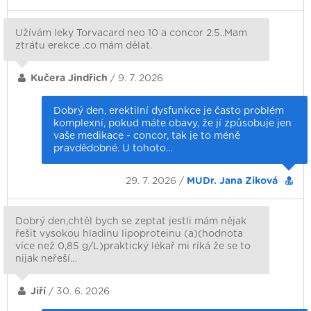
Užívám leky Torvacard neo 10 a concor 2.5..Mam
ztrátu erekce .co mám dělat.
Kučera Jindřich
/ 9. 7. 2026
Dobrý den, erektilní dysfunkce je často problém
komplexní, pokud máte obavy, že jí způsobuje jen
vaše medikace - concor, tak je to méně
pravdědobné. U tohoto…
29. 7. 2026 /
MUDr. Jana Ziková
Dobrý den,chtěl bych se zeptat jestli mám nějak
řešit vysokou hladinu lipoproteinu (a)(hodnota
více než 0,85 g/L)praktický lékař mi ríká že se to
nijak neřeší…
Jiří
/ 30. 6. 2026