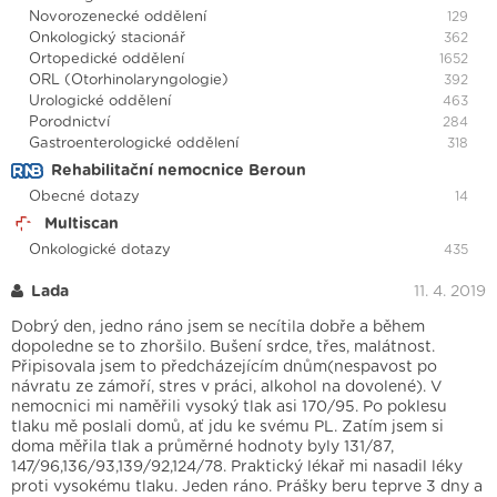
Novorozenecké oddělení
129
Onkologický stacionář
362
Ortopedické oddělení
1652
ORL (Otorhinolaryngologie)
392
Urologické oddělení
463
Porodnictví
284
Gastroenterologické oddělení
318
Rehabilitační nemocnice Beroun
Obecné dotazy
14
Multiscan
Onkologické dotazy
435
Lada
11. 4. 2019
Dobrý den, jedno ráno jsem se necítila dobře a během
dopoledne se to zhoršilo. Bušení srdce, třes, malátnost.
Připisovala jsem to předcházejícím dnům(nespavost po
návratu ze zámoří, stres v práci, alkohol na dovolené). V
nemocnici mi naměřili vysoký tlak asi 170/95. Po poklesu
tlaku mě poslali domů, ať jdu ke svému PL. Zatím jsem si
doma měřila tlak a průměrné hodnoty byly 131/87,
147/96,136/93,139/92,124/78. Praktický lékař mi nasadil léky
proti vysokému tlaku. Jeden ráno. Prášky beru teprve 3 dny a