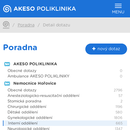
MENU
/
Poradna
/
Detail dotazu
Poradna
nový dotaz
AKESO POLIKLINIKA
Obecné dotazy
0
Ambulance AKESO POLIKLINIKY
0
Nemocnice Hořovice
Obecné dotazy
2796
Anesteziologicko-resuscitační oddělení
57
Stomická poradna
2
Chirurgické oddělení
1196
Dětské oddělení
580
Gynekologické oddělení
1806
Interní oddělení
665
Neurologické oddělení
1347