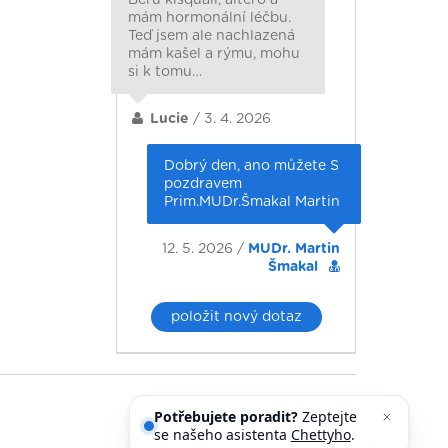
mám hormonální léčbu.
Teď jsem ale nachlazená
mám kašel a rýmu, mohu
si k tomu…
Lucie
/ 3. 4. 2026
Dobrý den, ano můžete S
pozdravem
Prim.MUDr.Šmakal Martin
12. 5. 2026 /
MUDr. Martin
Šmakal
položit nový dotaz
Potřebujete poradit?
Zeptejte
se našeho asistenta
Chettyho
.