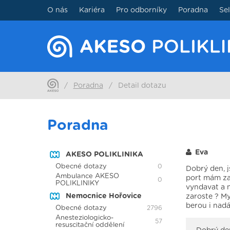
O nás
Kariéra
Pro odborníky
Poradna
Se
/
Poradna
/
Detail dotazu
Poradna
Eva
AKESO POLIKLINIKA
Obecné dotazy
0
Dobrý den, j
Ambulance AKESO
port mám za
0
POLIKLINIKY
vyndavat a n
Nemocnice Hořovice
zaroste ? My
berou i nadá
Obecné dotazy
2796
Anesteziologicko-
57
resuscitační oddělení