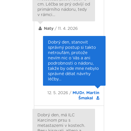
cm. Léčba se prý odvíjí od
primárního nádoru, tedy
v rámci…
Naty
/ 11. 4. 2026
Dobrý den, stanovit
správný postup si takto
netroufám, protože
nevím nic o Vás a ani
podrobnosti o nádoru,
takže by ode mne nebylo
správné dělat návrhy
léčby…
12. 5. 2026 /
MUDr. Martin
Šmakal
Dobrý den, má ILC
Karcinom prsu s
metastazemi v kostech.
Beru kisquali, altero a