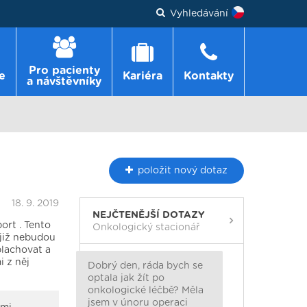
Vyhledávání
Pro pacienty
e
Kariéra
Kontakty
a návštěvníky
položit
nový dotaz
18. 9. 2019
NEJČTENĚJŠÍ DOTAZY
ort . Tento
Onkologický stacionář
 již nebudou
plachovat a
i z něj
Dobrý den, ráda bych se
optala jak žít po
onkologické léčbě? Měla
jsem v únoru operaci