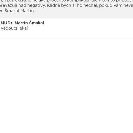
, vždy existuje nějaké procento komplikací, ale v tomto případě
převažují nad negativy. Klidně bych si ho nechal, pokud Vám neva
r. Šmakal Martin
MUDr. Martin Šmakal
Vedoucí lékař