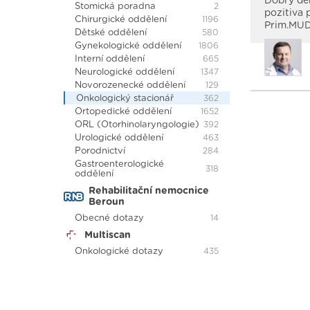
Dobrý den
Stomická poradna
2
pozitiva 
Chirurgické oddělení
1196
Prim.MUD
Dětské oddělení
580
Gynekologické oddělení
1806
Interní oddělení
665
Neurologické oddělení
1347
Novorozenecké oddělení
129
Onkologický stacionář
362
Ortopedické oddělení
1652
ORL (Otorhinolaryngologie)
392
Urologické oddělení
463
Porodnictví
284
Gastroenterologické
318
oddělení
Rehabilitační nemocnice
Beroun
Obecné dotazy
14
Multiscan
Onkologické dotazy
435