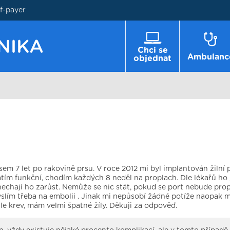
lf-payer
Chci se
Ambulanc
objednat
sem 7 let po rakovině prsu. V roce 2012 mi byl implantován žilní p
tím funkční, chodím každých 8 neděl na proplach. Dle lékařů ho
echají ho zarůst. Nemůže se nic stát, pokud se port nebude pro
slím třeba na embolii . Jinak mi nepůsobí žádné potíže naopak m
le krev, mám velmi špatné žíly. Děkuji za odpověď.