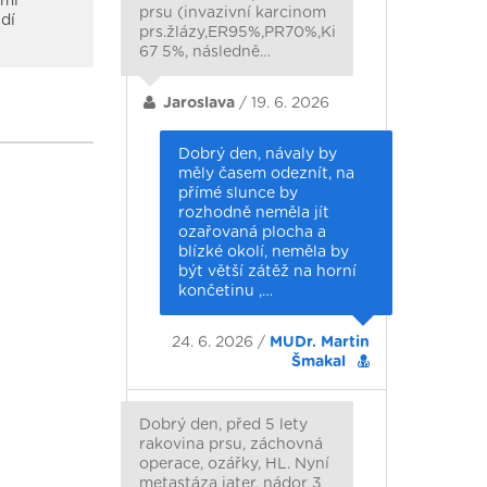
 mi
prsu (invazivní karcinom
dí
prs.žlázy,ER95%,PR70%,Ki
67 5%, následně…
Jaroslava
/ 19. 6. 2026
Dobrý den, návaly by
měly časem odeznít, na
přímé slunce by
rozhodně neměla jít
ozařovaná plocha a
blízké okolí, neměla by
být větší zátěž na horní
končetinu ,…
24. 6. 2026 /
MUDr. Martin
Šmakal
Dobrý den, před 5 lety
rakovina prsu, záchovná
operace, ozářky, HL. Nyní
metastáza jater, nádor 3