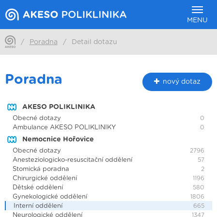
MENU
/
Poradna
/
Detail dotazu
Poradna
nový dotaz
AKESO POLIKLINIKA
Obecné dotazy
0
Ambulance AKESO POLIKLINIKY
0
Nemocnice Hořovice
Obecné dotazy
2796
Anesteziologicko-resuscitační oddělení
57
Stomická poradna
2
Chirurgické oddělení
1196
Dětské oddělení
580
Gynekologické oddělení
1806
Interní oddělení
665
Neurologické oddělení
1347