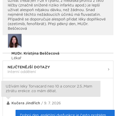
užívat třeba jen 1-2x v týdnu, z hlediska profitu z této
léčby (značně snížené riziko infarktu apod.) je lepší
užívat alespoň nějakou dávku, než žádnou. Snad
nejméně těchto nežádoucích účinků má fluvastatin.
Případně se doporučuje alespoň přidat léky doplňkové
(ezetimib, fenofibrát). Přeji pěkný den, MUDr.
Beščecová
MUDr. Kristýna Beščecová
Lékař
NEJČTENĚJŠÍ DOTAZY
Interní oddělení
Užívám leky Torvacard neo 10 a concor 2.5..Mam
ztrátu erekce .co mám dělat.
Kučera Jindřich
/ 9. 7. 2026
Dobrý den, erektilní dysfunkce je často problém