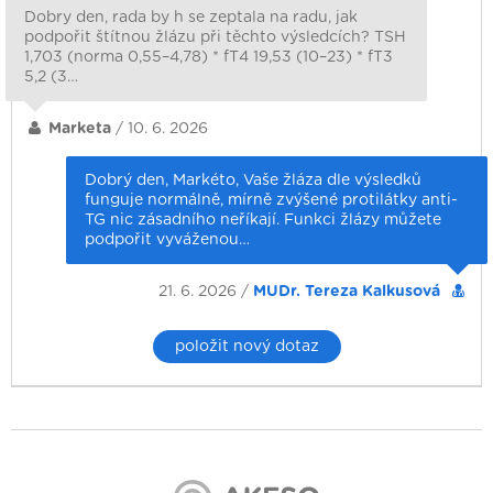
Dobry den, rada by h se zeptala na radu, jak
podpořit štítnou žlázu při těchto výsledcích? TSH
1,703 (norma 0,55–4,78) * fT4 19,53 (10–23) * fT3
5,2 (3…
Marketa
/ 10. 6. 2026
Dobrý den, Markéto, Vaše žláza dle výsledků
funguje normálně, mírně zvýšené protilátky anti-
TG nic zásadního neříkají. Funkci žlázy můžete
podpořit vyváženou…
21. 6. 2026 /
MUDr. Tereza Kalkusová
položit nový dotaz