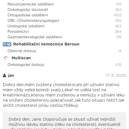
Novorozenecké oddělení
129
Onkologický stacionář
362
Ortopedické oddělení
1652
ORL (Otorhinolaryngologie)
392
Urologické oddělení
463
Porodnictví
284
Gastroenterologické oddělení
318
Rehabilitační nemocnice Beroun
Obecné dotazy
14
Multiscan
Onkologické dotazy
435
jan
17. 9. 2020
Dobrý den,mám zvýšený cholesterol,ale při užívání statinů
mám vždy velké bolesti svalů.Lékař mi udělá test na
kreatinkinázu,kterou mám zvýšenou a nemůžu v užívání léku
na snížení cholesterolu pokračovat.Jak tuto situaci řešit?Jak
snížit cholesterol jinou cestou?Děkuji
Dobrý den, Jane. Doporučuje se zkusit užívat nejnižší
možnou dávku statinu (léku na cholesterol), eventuelně