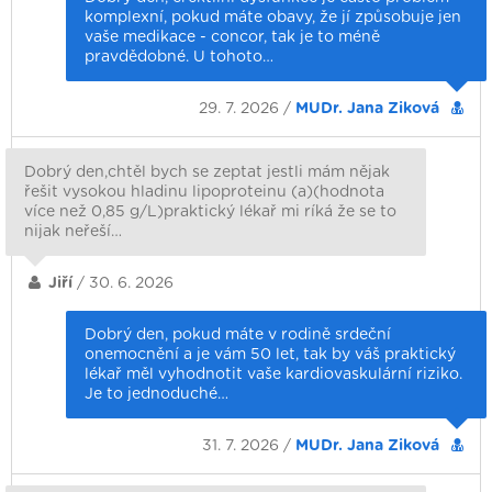
komplexní, pokud máte obavy, že jí způsobuje jen
vaše medikace - concor, tak je to méně
pravdědobné. U tohoto…
29. 7. 2026 /
MUDr. Jana Ziková
Dobrý den,chtěl bych se zeptat jestli mám nějak
řešit vysokou hladinu lipoproteinu (a)(hodnota
více než 0,85 g/L)praktický lékař mi ríká že se to
nijak neřeší…
Jiří
/ 30. 6. 2026
Dobrý den, pokud máte v rodině srdeční
onemocnění a je vám 50 let, tak by váš praktický
lékař měl vyhodnotit vaše kardiovaskulární riziko.
Je to jednoduché…
31. 7. 2026 /
MUDr. Jana Ziková