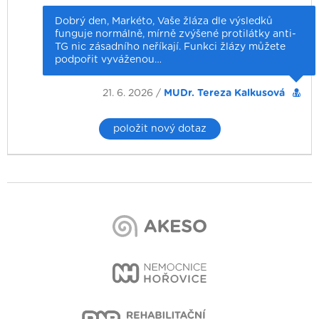
Dobrý den, Markéto, Vaše žláza dle výsledků
funguje normálně, mírně zvýšené protilátky anti-
TG nic zásadního neříkají. Funkci žlázy můžete
podpořit vyváženou…
21. 6. 2026 /
MUDr. Tereza Kalkusová
položit nový dotaz