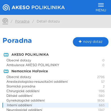
MENU
/
Poradna
/
Detail dotazu
Poradna
nový dotaz
AKESO POLIKLINIKA
Obecné dotazy
0
Ambulance AKESO POLIKLINIKY
0
Nemocnice Hořovice
Obecné dotazy
2796
Anesteziologicko-resuscitační oddělení
57
Stomická poradna
2
Chirurgické oddělení
1196
Dětské oddělení
580
Gynekologické oddělení
1806
Interní oddělení
665
Neurologické oddělení
1347