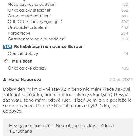
Novorozenecké oddělení
129
Onkologický stacionář
362
Ortopedické oddělení
1652
ORL (Otorhinolaryngologie)
392
Urologické oddělení
463
Porodnictví
284
Gastroenterologické oddělení
318
Rehabilitační nemocnice Beroun
Obecné dotazy
14
Multiscan
Onkologické dotazy
435
Hana Hauerová
20. 5. 2024
Dobrý den, mám divné stavy.Z ničeho nic mám křeče ,takové
zatínání zubů,krku, břicha nohou,rukou ,svírání,silný třesy.V
záchvatu toho mám ledové ruce , žízeň.Je mi zle a pocit,že je
se mnou amen. Pomůže Neurol,to může být? Děkuji za
odpověď.
Hezký den, pomůže-li Neurol, jde o úzkost. Zdraví
T.Bruthans