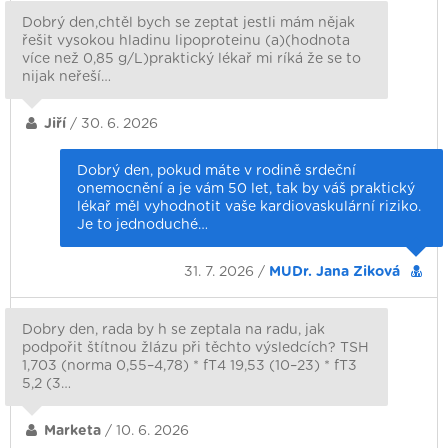
Dobrý den,chtěl bych se zeptat jestli mám nějak
řešit vysokou hladinu lipoproteinu (a)(hodnota
více než 0,85 g/L)praktický lékař mi ríká že se to
nijak neřeší…
Jiří
/ 30. 6. 2026
Dobrý den, pokud máte v rodině srdeční
onemocnění a je vám 50 let, tak by váš praktický
lékař měl vyhodnotit vaše kardiovaskulární riziko.
Je to jednoduché…
31. 7. 2026 /
MUDr. Jana Ziková
Dobry den, rada by h se zeptala na radu, jak
podpořit štítnou žlázu při těchto výsledcích? TSH
1,703 (norma 0,55–4,78) * fT4 19,53 (10–23) * fT3
5,2 (3…
Marketa
/ 10. 6. 2026