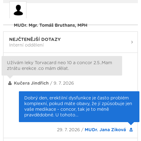
MUDr. Mgr. Tomáš Bruthans, MPH
NEJČTENĚJŠÍ DOTAZY
Interní oddělení
Užívám leky Torvacard neo 10 a concor 2.5..Mam
ztrátu erekce .co mám dělat.
Kučera Jindřich
/ 9. 7. 2026
Dobrý den, erektilní dysfunkce je často problém
komplexní, pokud máte obavy, že jí způsobuje jen
vaše medikace - concor, tak je to méně
pravdědobné. U tohoto…
29. 7. 2026 /
MUDr. Jana Ziková