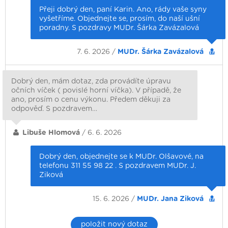
Přeji dobrý den, paní Karin. Ano, rády vaše syny
vyšetříme. Objednejte se, prosím, do naší ušní
poradny. S pozdravy MUDr. Šárka Zavázalová
7. 6. 2026 /
MUDr. Šárka Zavázalová
Dobrý den, mám dotaz, zda provádíte úpravu
očních víček ( povislé horní víčka). V případě, že
ano, prosím o cenu výkonu. Předem děkuji za
odpověď. S pozdravem…
Libuše Hlomová
/ 6. 6. 2026
Dobrý den, objednejte se k MUDr. Olšavové, na
telefonu 311 55 98 22 . S pozdravem MUDr. J.
Ziková
15. 6. 2026 /
MUDr. Jana Ziková
položit nový dotaz