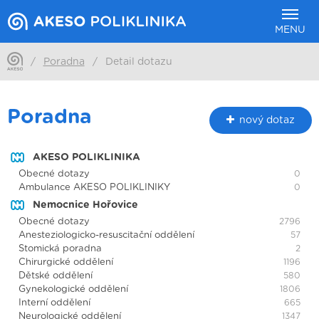
MENU
/
Poradna
/
Detail dotazu
Poradna
nový dotaz
AKESO POLIKLINIKA
Obecné dotazy
0
Ambulance AKESO POLIKLINIKY
0
Nemocnice Hořovice
Obecné dotazy
2796
Anesteziologicko-resuscitační oddělení
57
Stomická poradna
2
Chirurgické oddělení
1196
Dětské oddělení
580
Gynekologické oddělení
1806
Interní oddělení
665
Neurologické oddělení
1347