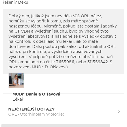
řešení? Děkuji
Dobrý den, jelikož jsem neviděla Váš ORL nález,
nemůžu se vyjádřit k tomu, zda máte správně
nasazenou léčbu. Nicméně, pokud jste dostala žádanky
na CT VDN a vyšetření sluchu, bylo by vhodné tyto
vyšetření absolvovat, a následně se s výsledky dostavit
na kontrolu k odesílajícímu lékaři, jak to máte
domluvené. Další postup pak záleží od aktuálního ORL
nálezu při kontrole, a výsledcích absolvovaných
vyšetření. V případě potíží se můžete obrátit i na naší
ORL ambulanci na čísle 311559811, nebo 311559842. S
pozdravem MUDr. D. Olšavová
MUDr. Daniela Olšavová
Lékař
NEJČTENĚJŠÍ DOTAZY
ORL (Otorhinolaryngologie)