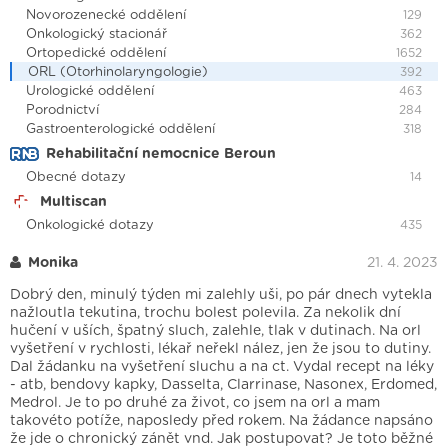
Novorozenecké oddělení
129
Onkologický stacionář
362
Ortopedické oddělení
1652
ORL (Otorhinolaryngologie)
392
Urologické oddělení
463
Porodnictví
284
Gastroenterologické oddělení
318
Rehabilitační nemocnice Beroun
Obecné dotazy
14
Multiscan
Onkologické dotazy
435
Monika
21. 4. 2023
Dobrý den, minulý týden mi zalehly uši, po pár dnech vytekla
nažloutla tekutina, trochu bolest polevila. Za nekolik dní
hučení v uších, špatný sluch, zalehle, tlak v dutinach. Na orl
vyšetření v rychlosti, lékař neřekl nález, jen že jsou to dutiny.
Dal žádanku na vyšetření sluchu a na ct. Vydal recept na léky
- atb, bendovy kapky, Dasselta, Clarrinase, Nasonex, Erdomed,
Medrol. Je to po druhé za život, co jsem na orl a mam
takovéto potíže, naposledy před rokem. Na žádance napsáno
že jde o chronický zánět vnd. Jak postupovat? Je toto běžné