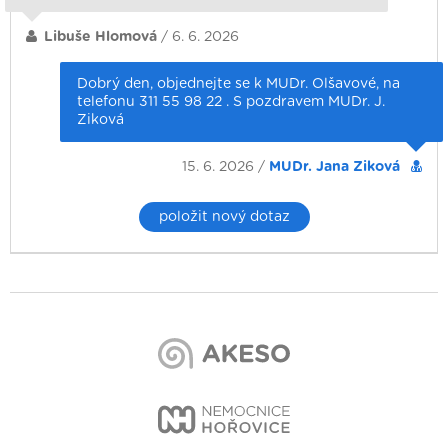
Libuše Hlomová
/ 6. 6. 2026
Dobrý den, objednejte se k MUDr. Olšavové, na
telefonu 311 55 98 22 . S pozdravem MUDr. J.
Ziková
15. 6. 2026 /
MUDr. Jana Ziková
položit nový dotaz