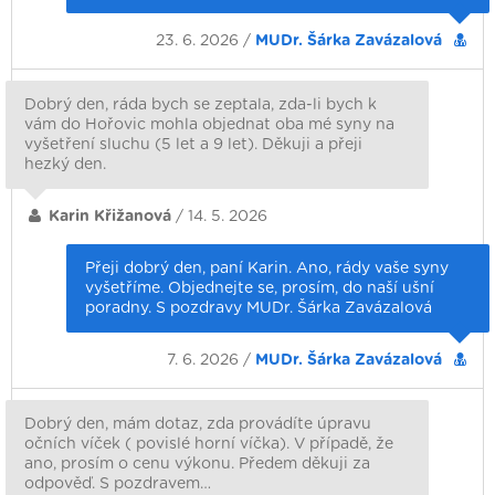
23. 6. 2026 /
MUDr. Šárka Zavázalová
Dobrý den, ráda bych se zeptala, zda-li bych k
vám do Hořovic mohla objednat oba mé syny na
vyšetření sluchu (5 let a 9 let). Děkuji a přeji
hezký den.
Karin Křižanová
/ 14. 5. 2026
Přeji dobrý den, paní Karin. Ano, rády vaše syny
vyšetříme. Objednejte se, prosím, do naší ušní
poradny. S pozdravy MUDr. Šárka Zavázalová
7. 6. 2026 /
MUDr. Šárka Zavázalová
Dobrý den, mám dotaz, zda provádíte úpravu
očních víček ( povislé horní víčka). V případě, že
ano, prosím o cenu výkonu. Předem děkuji za
odpověď. S pozdravem…