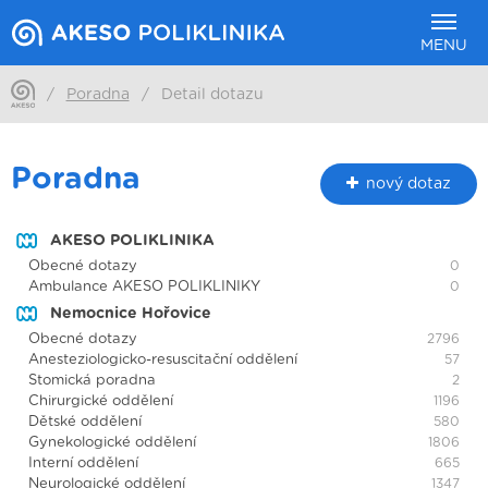
MENU
/
Poradna
/
Detail dotazu
Poradna
nový dotaz
AKESO POLIKLINIKA
Obecné dotazy
0
Ambulance AKESO POLIKLINIKY
0
Nemocnice Hořovice
Obecné dotazy
2796
Anesteziologicko-resuscitační oddělení
57
Stomická poradna
2
Chirurgické oddělení
1196
Dětské oddělení
580
Gynekologické oddělení
1806
Interní oddělení
665
Neurologické oddělení
1347