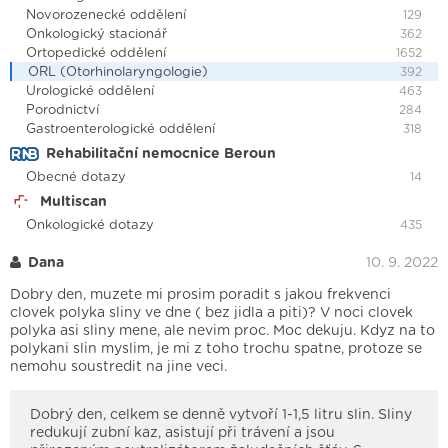
Novorozenecké oddělení
129
Onkologický stacionář
362
Ortopedické oddělení
1652
ORL (Otorhinolaryngologie)
392
Urologické oddělení
463
Porodnictví
284
Gastroenterologické oddělení
318
Rehabilitační nemocnice Beroun
Obecné dotazy
14
Multiscan
Onkologické dotazy
435
Dana
10. 9. 2022
Dobry den, muzete mi prosim poradit s jakou frekvenci
clovek polyka sliny ve dne ( bez jidla a piti)? V noci clovek
polyka asi sliny mene, ale nevim proc. Moc dekuju. Kdyz na to
polykani slin myslim, je mi z toho trochu spatne, protoze se
nemohu soustredit na jine veci.
Dobrý den, celkem se denně vytvoří 1-1,5 litru slin. Sliny
redukují zubní kaz, asistují při trávení a jsou