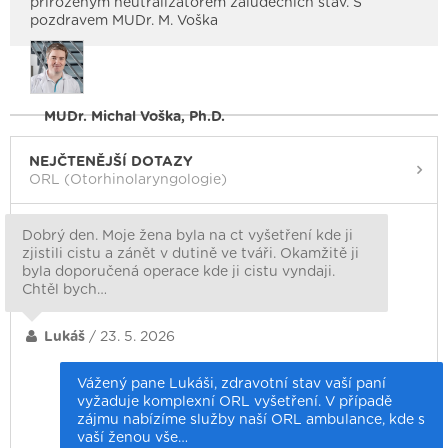
přirozeným neutralizátorem žaludečních šťáv. S
pozdravem MUDr. M. Voška
MUDr. Michal Voška, Ph.D.
NEJČTENĚJŠÍ DOTAZY
ORL (Otorhinolaryngologie)
Dobrý den. Moje žena byla na ct vyšetření kde ji
zjistili cistu a zánět v dutině ve tváři. Okamžitě ji
byla doporučená operace kde ji cistu vyndaji.
Chtěl bych…
Lukáš
/ 23. 5. 2026
Vážený pane Lukáši, zdravotní stav vaší paní
vyžaduje komplexní ORL vyšetření. V případě
zájmu nabízíme služby naší ORL ambulance, kde s
vaší ženou vše…