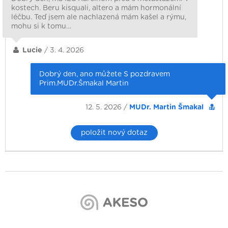
kostech. Beru kisquali, altero a mám hormonální
léčbu. Teď jsem ale nachlazená mám kašel a rýmu,
mohu si k tomu…
Lucie
/ 3. 4. 2026
Dobrý den, ano můžete S pozdravem
Prim.MUDr.Šmakal Martin
12. 5. 2026 /
MUDr. Martin Šmakal
položit nový dotaz