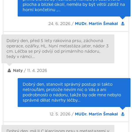
plocha a blízké okolí, neměla by být větší zátěž na
horní končetinu ,…
24. 6. 2026 /
MUDr. Martin Šmakal
Dobrý den, před 5 lety rakovina prsu, záchovná
operace, ozářky, HL. Nyní metastáza jater, nádor 3
cm. Léčba se prý odvíjí od primárního nádoru,
tedy v rámci…
Naty
/ 11. 4. 2026
Dobrý den, stanovit správný postup si takto
netroufám, protože nevím nic o Vás a ani
podrobnosti o nádoru, takže by ode mne nebylo
správné dělat návrhy léčby…
12. 5. 2026 /
MUDr. Martin Šmakal
Dobrý den, má ILC Karcinom prsu s metastazemi v