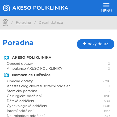
MENU
/
Poradna
/
Detail dotazu
Poradna
nový dotaz
AKESO POLIKLINIKA
Obecné dotazy
0
Ambulance AKESO POLIKLINIKY
0
Nemocnice Hořovice
Obecné dotazy
2796
Anesteziologicko-resuscitační oddělení
57
Stomická poradna
2
Chirurgické oddělení
1196
Dětské oddělení
580
Gynekologické oddělení
1806
Interní oddělení
665
Neurologické oddělení
1347