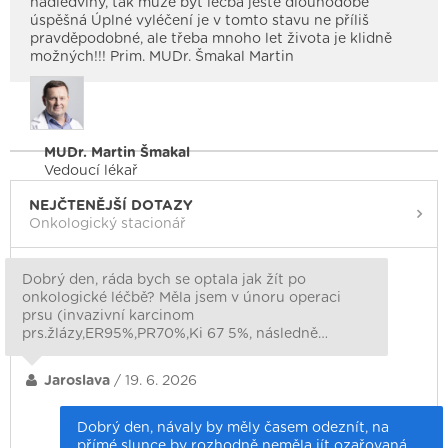
nadledviny, tak může být léčba ještě dlouhodobě
úspěšná Úplné vyléčení je v tomto stavu ne příliš
pravděpodobné, ale třeba mnoho let života je klidně
možných!!! Prim. MUDr. Šmakal Martin
MUDr. Martin Šmakal
Vedoucí lékař
NEJČTENĚJŠÍ DOTAZY
Onkologický stacionář
Dobrý den, ráda bych se optala jak žít po
onkologické léčbě? Měla jsem v únoru operaci
prsu (invazivní karcinom
prs.žlázy,ER95%,PR70%,Ki 67 5%, následně…
Jaroslava
/ 19. 6. 2026
Dobrý den, návaly by měly časem odeznít, na
přímé slunce by rozhodně neměla jít ozařovaná