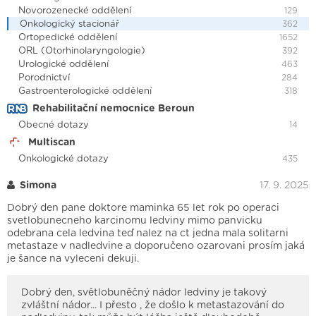
Novorozenecké oddělení
129
Onkologický stacionář
362
Ortopedické oddělení
1652
ORL (Otorhinolaryngologie)
392
Urologické oddělení
463
Porodnictví
284
Gastroenterologické oddělení
318
Rehabilitační nemocnice Beroun
Obecné dotazy
14
Multiscan
Onkologické dotazy
435
Simona
17. 9. 2025
Dobrý den pane doktore maminka 65 let rok po operaci
svetlobunecneho karcinomu ledviny mimo panvicku
odebrana cela ledvina teď nalez na ct jedna mala solitarni
metastaze v nadledvine a doporučeno ozarovani prosím jaká
je šance na vyleceni dekuji.
Dobrý den, světlobuněčný nádor ledviny je takový
zvláštní nádor... I přesto , že došlo k metastazování do