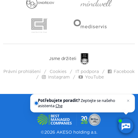
Jsme držiteli
Právní prohlášení
Cookies
IT podpora
Facebook
Instagram
YouTube
Potřebujete poradit?
Zeptejte se našeho
asistenta
Chettyho
.
Zdraví člověka. Lidskost. Vstřícnost.
©2026 AKESO holding a.s.