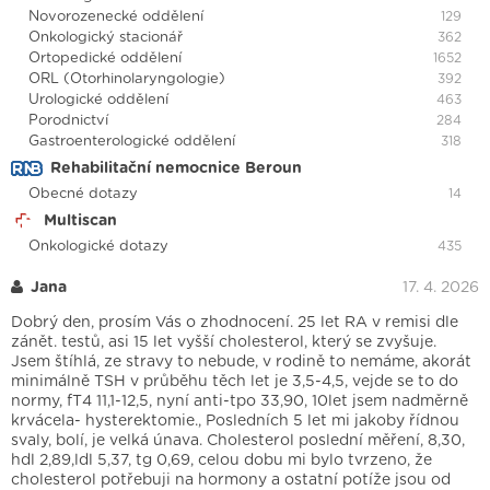
Novorozenecké oddělení
129
Onkologický stacionář
362
Ortopedické oddělení
1652
ORL (Otorhinolaryngologie)
392
Urologické oddělení
463
Porodnictví
284
Gastroenterologické oddělení
318
Rehabilitační nemocnice Beroun
Obecné dotazy
14
Multiscan
Onkologické dotazy
435
Jana
17. 4. 2026
Dobrý den, prosím Vás o zhodnocení. 25 let RA v remisi dle
zánět. testů, asi 15 let vyšší cholesterol, který se zvyšuje.
Jsem štíhlá, ze stravy to nebude, v rodině to nemáme, akorát
minimálně TSH v průběhu těch let je 3,5-4,5, vejde se to do
normy, fT4 11,1-12,5, nyní anti-tpo 33,90, 10let jsem nadměrně
krvácela- hysterektomie., Posledních 5 let mi jakoby řídnou
svaly, bolí, je velká únava. Cholesterol poslední měření, 8,30,
hdl 2,89,ldl 5,37, tg 0,69, celou dobu mi bylo tvrzeno, že
cholesterol potřebuji na hormony a ostatní potíže jsou od