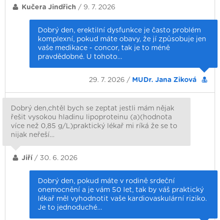
Kučera Jindřich
/ 9. 7. 2026
Dobrý den, erektilní dysfunkce je často problém
komplexní, pokud máte obavy, že jí způsobuje jen
vaše medikace - concor, tak je to méně
pravdědobné. U tohoto…
29. 7. 2026 /
MUDr. Jana Ziková
Dobrý den,chtěl bych se zeptat jestli mám nějak
řešit vysokou hladinu lipoproteinu (a)(hodnota
více než 0,85 g/L)praktický lékař mi ríká že se to
nijak neřeší…
Jiří
/ 30. 6. 2026
Dobrý den, pokud máte v rodině srdeční
onemocnění a je vám 50 let, tak by váš praktický
lékař měl vyhodnotit vaše kardiovaskulární riziko.
Je to jednoduché…