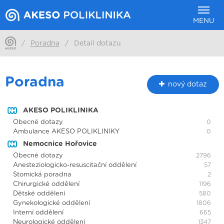
MENU
/
Poradna
/
Detail dotazu
Poradna
nový dotaz
AKESO POLIKLINIKA
Obecné dotazy
0
Ambulance AKESO POLIKLINIKY
0
Nemocnice Hořovice
Obecné dotazy
2796
Anesteziologicko-resuscitační oddělení
57
Stomická poradna
2
Chirurgické oddělení
1196
Dětské oddělení
580
Gynekologické oddělení
1806
Interní oddělení
665
Neurologické oddělení
1347