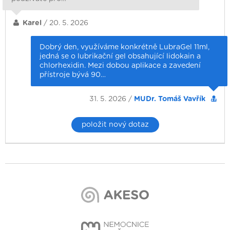
Karel
/ 20. 5. 2026
Dobrý den, využíváme konkrétně LubraGel 11ml,
jedná se o lubrikační gel obsahující lidokain a
chlorhexidin. Mezi dobou aplikace a zavedení
přístroje bývá 90…
31. 5. 2026 /
MUDr. Tomáš Vavřík
položit nový dotaz