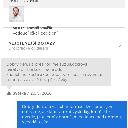
MUDr. T. Vavřík.
MUDr. Tomáš Vavřík
Vedoucí lékař oddělení
NEJČTENĚJŠÍ DOTAZY
Urologické oddělení
Dobrý den, již přes rok mě sužují,doslova
paralyzují horkosti na hrudi,
zádech,horkostirukou,krku, tváří , uší, mravenčení
nohou a závratě bez přestávky.…
Svatka
/ 28. 5. 2026
Dobrý den, dle vašich informací lze soudit jen
omezeně, ale laboratorní výsledky, které jste
uvedla, jsou buď v normě, nebo lehce nad normou,
vypadá to, že…