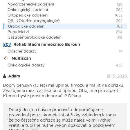
Novorozenecké oddělení
129
Onkologický stacionář
362
Ortopedické oddělení
1652
ORL (Otorhinolaryngologie)
392
Urologické oddělení
463
Porodnictví
284
Gastroenterologické oddělení
318
Rehabilitační nemocnice Beroun
Obecné dotazy
14
Multiscan
Onkologické dotazy
435
Adam
21. 3. 2026
Dobrý den,syn (13 let) má úplnou fimózu a má jít na obřízku.
Zvažujeme mezi částečnou a úplnou. Obojí má pro a proti.
Kterou byste prosím doporučil? Děkuji
Dobrý den, na našem pracovišti doporučujeme
provedení pouze kompletní obřízky vzhledem k tomu,
že po částečné obřízce se může nález velmi rychle
vrátit, a tudíž je nutné výkon opakovat. S pozdravem