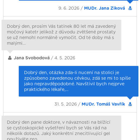
9. 6. 2026 /
MUDr. Jana Ziková
Dobrý den, prosím Vás tatínek 80 let má zavedený
močový katetr jelikož z důvodu zvětšené prostaty
se už nemohl normálně vymočit. Od té doby má s
malými…
Jana Svobodová
/ 4. 5. 2026
Dobrý den, otázka zda-li nucení na stolici je
způsobeno zavedenou cévkou, zdá se mi to spíše
jako nepravděpodobné. Navštívil bych nejprve
praktického lékaře,…
31. 5. 2026 /
MUDr. Tomáš Vavřík
Dobrý den pane doktore, v návaznosti na blížící
se cystoskopické vyšetření bych se Vás rád na
několik dotazů. Jaký konkrétní znecitlivující gel
používáte pro…