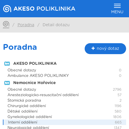
MENU
/
Poradna
/
Detail dotazu
Poradna
nový dotaz
AKESO POLIKLINIKA
Obecné dotazy
0
Ambulance AKESO POLIKLINIKY
0
Nemocnice Hořovice
Obecné dotazy
2796
Anesteziologicko-resuscitační oddělení
57
Stomická poradna
2
Chirurgické oddělení
1196
Dětské oddělení
580
Gynekologické oddělení
1806
Interní oddělení
665
Neurologické oddělení
1347