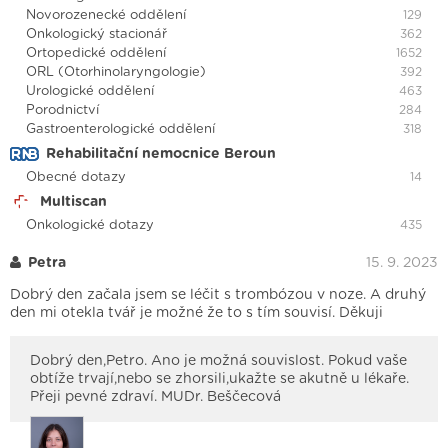
Novorozenecké oddělení
129
Onkologický stacionář
362
Ortopedické oddělení
1652
ORL (Otorhinolaryngologie)
392
Urologické oddělení
463
Porodnictví
284
Gastroenterologické oddělení
318
Rehabilitační nemocnice Beroun
Obecné dotazy
14
Multiscan
Onkologické dotazy
435
Petra
15. 9. 2023
Dobrý den začala jsem se léčit s trombózou v noze. A druhý
den mi otekla tvář je možné že to s tím souvisí. Děkuji
Dobrý den,Petro. Ano je možná souvislost. Pokud vaše
obtíže trvají,nebo se zhorsili,ukažte se akutně u lékaře.
Přeji pevné zdraví. MUDr. Beščecová