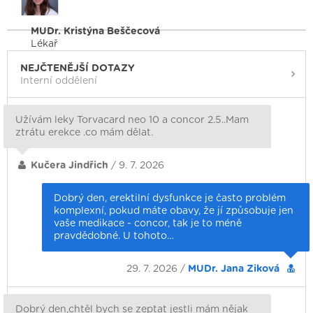
MUDr. Kristýna Beščecová
Lékař
NEJČTENĚJŠÍ DOTAZY
Interní oddělení
Užívám leky Torvacard neo 10 a concor 2.5..Mam
ztrátu erekce .co mám dělat.
Kučera Jindřich
/ 9. 7. 2026
Dobrý den, erektilní dysfunkce je často problém
komplexní, pokud máte obavy, že jí způsobuje jen
vaše medikace - concor, tak je to méně
pravdědobné. U tohoto…
29. 7. 2026 /
MUDr. Jana Ziková
Dobrý den,chtěl bych se zeptat jestli mám nějak