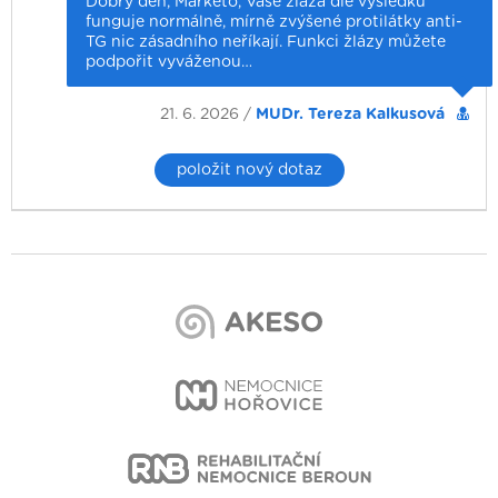
Dobrý den, Markéto, Vaše žláza dle výsledků
funguje normálně, mírně zvýšené protilátky anti-
TG nic zásadního neříkají. Funkci žlázy můžete
podpořit vyváženou…
21. 6. 2026 /
MUDr. Tereza Kalkusová
položit nový dotaz