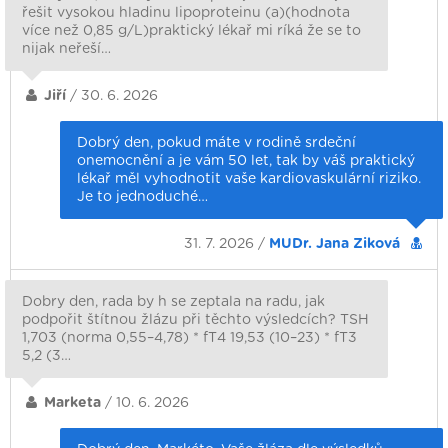
řešit vysokou hladinu lipoproteinu (a)(hodnota
více než 0,85 g/L)praktický lékař mi ríká že se to
nijak neřeší…
Jiří
/ 30. 6. 2026
Dobrý den, pokud máte v rodině srdeční
onemocnění a je vám 50 let, tak by váš praktický
lékař měl vyhodnotit vaše kardiovaskulární riziko.
Je to jednoduché…
31. 7. 2026 /
MUDr. Jana Ziková
Dobry den, rada by h se zeptala na radu, jak
podpořit štítnou žlázu při těchto výsledcích? TSH
1,703 (norma 0,55–4,78) * fT4 19,53 (10–23) * fT3
5,2 (3…
Marketa
/ 10. 6. 2026