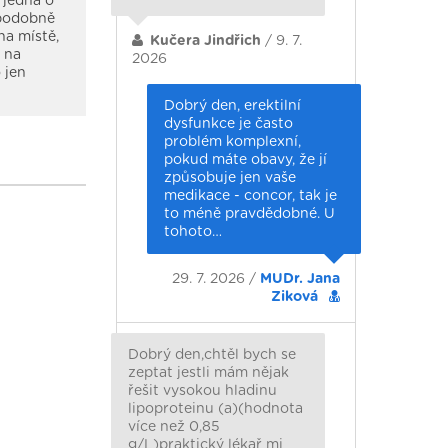
 jedná o
ěpodobně
na místě,
Kučera Jindřich
/ 9. 7.
v na
2026
 jen
Dobrý den, erektilní
dysfunkce je často
problém komplexní,
pokud máte obavy, že jí
způsobuje jen vaše
medikace - concor, tak je
to méně pravdědobné. U
tohoto…
29. 7. 2026 /
MUDr. Jana
Ziková
Dobrý den,chtěl bych se
zeptat jestli mám nějak
řešit vysokou hladinu
lipoproteinu (a)(hodnota
více než 0,85
g/L)praktický lékař mi