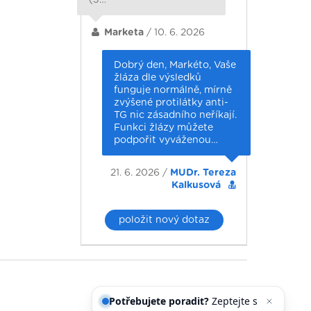
Marketa
/ 10. 6. 2026
Dobrý den, Markéto, Vaše
žláza dle výsledků
funguje normálně, mírně
zvýšené protilátky anti-
TG nic zásadního neříkají.
Funkci žlázy můžete
podpořit vyváženou…
21. 6. 2026 /
MUDr. Tereza
Kalkusová
položit nový dotaz
Potřebujete poradit?
Zeptejte
se našeho asiste