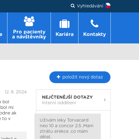
Vyhledávání
Pro pacienty
e
Kariéra
Kontakty
a návštěvníky
položit
nový dotaz
12. 8. 2024
NEJČTENĚJŠÍ DOTAZY
o bol
Interní oddělení
 bol mi
hodne ak
 to v
Užívám leky Torvacard
neo 10 a concor 2.5..Mam
ztrátu erekce .co mám
dělat.