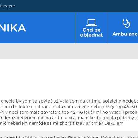
lf-payer
Chci se
Ambulanc
objednat
chcela by som sa spýtať užívala som na aritmiu sotalol dlhodob
r mi dal lokren pol ráno mala som večer z neho nízky tep 45-50
/4 v noci som mala závrate a tep 42-46 lekár mi ho vysadil prec
. Teraz neberiem nič na aritmiu vraj mam liečbu podľa potreby je
 nič neberiem nemôže sa mi zhoršiť stav aritmie? Ďakujem