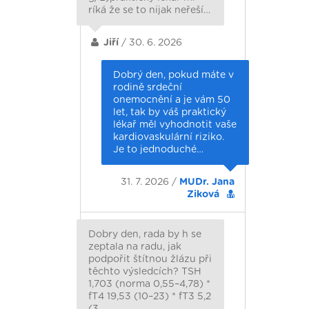
ríká že se to nijak neřeší…
Jiří
/ 30. 6. 2026
Dobrý den, pokud máte v
rodině srdeční
onemocnění a je vám 50
let, tak by váš praktický
lékař měl vyhodnotit vaše
kardiovaskulární riziko.
Je to jednoduché…
31. 7. 2026 /
MUDr. Jana
Ziková
Dobry den, rada by h se
zeptala na radu, jak
podpořit štítnou žlázu při
těchto výsledcích? TSH
1,703 (norma 0,55–4,78) *
fT4 19,53 (10–23) * fT3 5,2
(3…