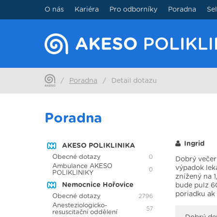
O nás
Kariéra
Pro odborníky
Poradna
Se
/
Poradna
/
Detail dotazu
Poradna
Ingrid
AKESO POLIKLINIKA
Obecné dotazy
0
Dobrý večer 
Ambulance AKESO
výpadok leká
0
POLIKLINIKY
znížený na 1
Nemocnice Hořovice
bude pulz 60
poriadku ak
Obecné dotazy
2796
Anesteziologicko-
57
resuscitační oddělení