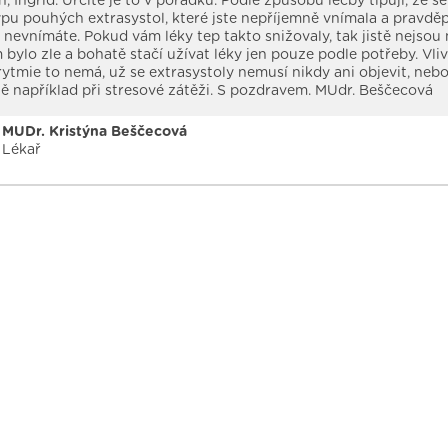
, Ingrid. Určitě je to v pořádku. Podle způsobu léčby tipuji, že se
ypu pouhých extrasystol, které jste nepříjemně vnímala a pravd
iž nevnímáte. Pokud vám léky tep takto snižovaly, tak jistě nejsou 
 bylo zle a bohatě stačí užívat léky jen pouze podle potřeby. Vli
ytmie to nemá, už se extrasystoly nemusí nikdy ani objevit, nebo
 například při stresové zátěži. S pozdravem. MUdr. Beščecová
MUDr. Kristýna Beščecová
Lékař