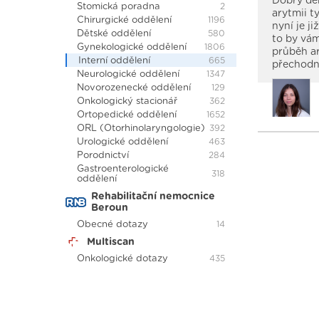
Dobrý den
Stomická poradna
2
arytmii t
Chirurgické oddělení
1196
nyní je j
Dětské oddělení
580
to by vám
Gynekologické oddělení
1806
průběh ar
Interní oddělení
665
přechodně
Neurologické oddělení
1347
Novorozenecké oddělení
129
Onkologický stacionář
362
Ortopedické oddělení
1652
ORL (Otorhinolaryngologie)
392
Urologické oddělení
463
Porodnictví
284
Gastroenterologické
318
oddělení
Rehabilitační nemocnice
Beroun
Obecné dotazy
14
Multiscan
Onkologické dotazy
435