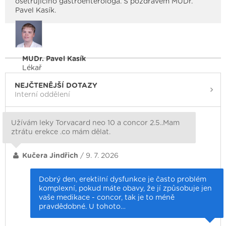
ošetřujícího gastroenterologa. S pozdravem MUDr.
Pavel Kasík.
MUDr. Pavel Kasík
Lékař
NEJČTENĚJŠÍ DOTAZY
Interní oddělení
Užívám leky Torvacard neo 10 a concor 2.5..Mam
ztrátu erekce .co mám dělat.
Kučera Jindřich
/ 9. 7. 2026
Dobrý den, erektilní dysfunkce je často problém
komplexní, pokud máte obavy, že jí způsobuje jen
vaše medikace - concor, tak je to méně
pravdědobné. U tohoto…