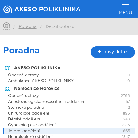
MENU
/
Poradna
/
Detail dotazu
Poradna
nový dotaz
AKESO POLIKLINIKA
Obecné dotazy
0
Ambulance AKESO POLIKLINIKY
0
Nemocnice Hořovice
Obecné dotazy
2796
Anesteziologicko-resuscitační oddělení
57
Stomická poradna
2
Chirurgické oddělení
1196
Dětské oddělení
580
Gynekologické oddělení
1806
Interní oddělení
665
Neurologické oddělení
1347