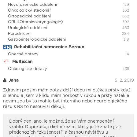
Novorozenecké oddělení
129
Onkologický stacionář
362
Ortopedické oddělení
1652
ORL (Otorhinolaryngologie)
392
Urologické oddělení
463
Porodnictví
284
Gastroenterologické oddělení
318
Rehabilitační nemocnice Beroun
Obecné dotazy
14
Multiscan
Onkologické dotazy
435
Jana
5. 2. 2019
Zdravim prosim mám dotaz delší dobu mi otékaji prsty když
si lehnu a jsem v klidu mám horkost v rukou a prsty natekle
nevim zda by to mohlo být interniho nebo neurologického
rázu s RS to nesouvisi děkuji.
Dobrý den, ano, je možné, že se Vám onemocnění
vrátilo. Doporučuji dietní režim, který jistě znáte již z
předchozích "zkušeností" a časnou návštěvu u