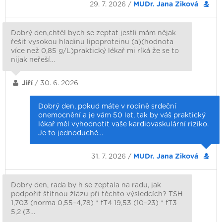
29. 7. 2026 /
MUDr. Jana Ziková
Dobrý den,chtěl bych se zeptat jestli mám nějak
řešit vysokou hladinu lipoproteinu (a)(hodnota
více než 0,85 g/L)praktický lékař mi ríká že se to
nijak neřeší…
Jiří
/ 30. 6. 2026
Dobrý den, pokud máte v rodině srdeční
onemocnění a je vám 50 let, tak by váš praktický
lékař měl vyhodnotit vaše kardiovaskulární riziko.
Je to jednoduché…
31. 7. 2026 /
MUDr. Jana Ziková
Dobry den, rada by h se zeptala na radu, jak
podpořit štítnou žlázu při těchto výsledcích? TSH
1,703 (norma 0,55–4,78) * fT4 19,53 (10–23) * fT3
5,2 (3…