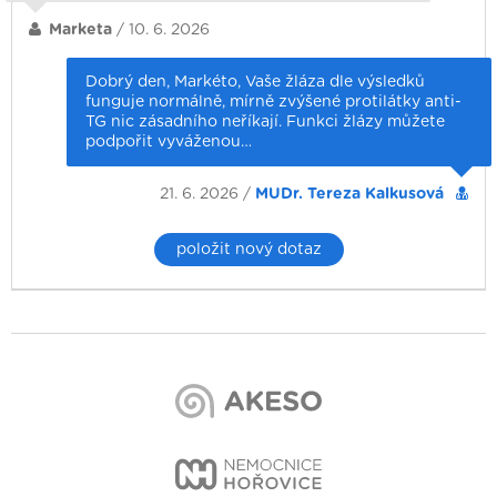
Marketa
/ 10. 6. 2026
Dobrý den, Markéto, Vaše žláza dle výsledků
funguje normálně, mírně zvýšené protilátky anti-
TG nic zásadního neříkají. Funkci žlázy můžete
podpořit vyváženou…
21. 6. 2026 /
MUDr. Tereza Kalkusová
položit nový dotaz