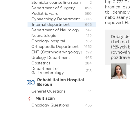
hip 0.772 T 
Stomicka counselling room
2
hranicni ost
Department of Surgery
1196
tbl. denne; 
Pediatric ward
580
nebo asany 
Gynaecology Department
1806
odpoved. H.
Internal department
665
Department of Neurology
1347
Neonatologie
129
Dobrý den
Oncology hospital
362
i běh na 
Orthopaedic Department
1652
těžkých b
ENT (Otorhinolaryngology)
rovnováhu
392
pozdrave
Urology Department
463
Obstetrics
284
Department of
318
Gastroenterology
Rehabilitation Hospital
Beroun
General Questions
14
Multiscan
Oncology Questions
435