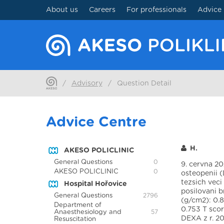
About us
Careers
For professionals
Advice
/
Advisory
/
Question Detail
Advice Centre
H.
AKESO POLICLINIC
General Questions
0
9. cervna 20
AKESO POLICLINIC
0
osteopenii 
tezsich veci
Hospital Hořovice
posilovani b
General Questions
2796
(g/cm2): 0.8
Department of
0.753 T scor
Anaesthesiology and
57
DEXA z r. 20
Resuscitation