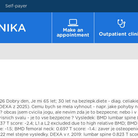
Self-payer
Make an
Outpatient clin
appointment
26 Dobry den, Je mi 65 let; 30 let na bezlepk.diete - diag. celiaki
(DEXA z 2025). Cemu bych se mela vyhnout - napr. jake pohyby 
 ? obcas jsem cvicila jogu, ale nevim zda je to bezpecne; nebo i v
risnich svalu - je to vse bezpecne ? Vysledek: BMD lumbar spine
37 T score: -2.4; L1 a L2 excluded due to high relative BMD; BMD 
e: -1.5; BMD femoral neck: 0.697 T score: -1.4.: zaver je osteopeni
22 mel stejne vysledky. DEXA v r. 2019: lumbar spine 0.823 T score