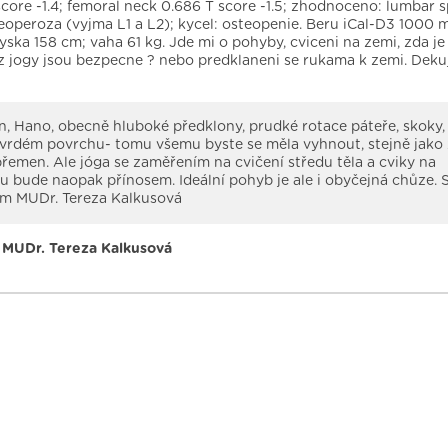
score -1.4; femoral neck 0.686 T score -1.5; zhodnoceno: lumbar s
eoperoza (vyjma L1 a L2); kycel: osteopenie. Beru iCal-D3 1000 
vyska 158 cm; vaha 61 kg. Jde mi o pohyby, cviceni na zemi, zda j
z jogy jsou bezpecne ? nebo predklaneni se rukama k zemi. Dekuj
, Hano, obecně hluboké předklony, prudké rotace páteře, skoky
tvrdém povrchu- tomu všemu byste se měla vyhnout, stejně jako
řemen. Ale jóga se zaměřením na cvičení středu těla a cviky na
 bude naopak přínosem. Ideální pohyb je ale i obyčejná chůze. 
m MUDr. Tereza Kalkusová
MUDr. Tereza Kalkusová