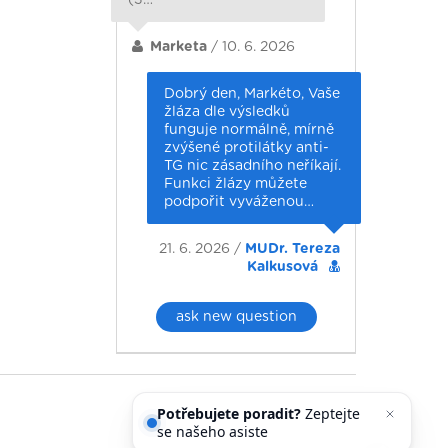
Marketa
/ 10. 6. 2026
Dobrý den, Markéto, Vaše
žláza dle výsledků
funguje normálně, mírně
zvýšené protilátky anti-
TG nic zásadního neříkají.
Funkci žlázy můžete
podpořit vyváženou…
21. 6. 2026 /
MUDr. Tereza
Kalkusová
ask new question
Potřebujete poradit?
Zeptejte
se našeho asistenta
Chettyho
.