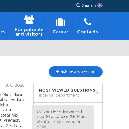
Search
For patients
ics
Career
Contacts
and visitors
ask
new question
9. 6. 2026
MOST VIEWED QUESTIONS
e. Mam diag.
Internal department
nebo zvedani
 lehu
 L3-L4
Užívám leky Torvacard
total hip:
neo 10 a concor 2.5..Mam
e. Predesly
ztrátu erekce .co mám
 -2.5; total
dělat.