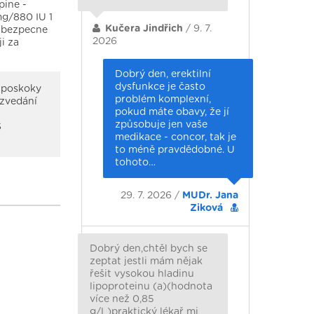
pine -
mg/880 IU 1
Kučera Jindřich
/ 9. 7.
e bezpecne
2026
i za
Dobrý den, erektilní
dysfunkce je často
, poskoky
problém komplexní,
 zvedání
pokud máte obavy, že jí
způsobuje jen vaše
S
medikace - concor, tak je
to méně pravdědobné. U
tohoto…
29. 7. 2026 /
MUDr. Jana
Ziková
Dobrý den,chtěl bych se
zeptat jestli mám nějak
řešit vysokou hladinu
lipoproteinu (a)(hodnota
více než 0,85
g/L)praktický lékař mi