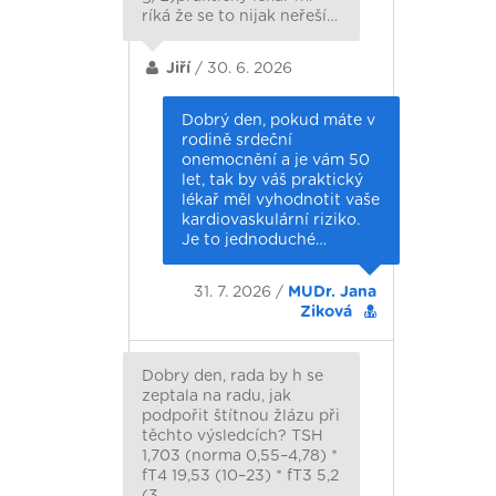
ríká že se to nijak neřeší…
Jiří
/ 30. 6. 2026
Dobrý den, pokud máte v
rodině srdeční
onemocnění a je vám 50
let, tak by váš praktický
lékař měl vyhodnotit vaše
kardiovaskulární riziko.
Je to jednoduché…
31. 7. 2026 /
MUDr. Jana
Ziková
Dobry den, rada by h se
zeptala na radu, jak
podpořit štítnou žlázu při
těchto výsledcích? TSH
1,703 (norma 0,55–4,78) *
fT4 19,53 (10–23) * fT3 5,2
(3…