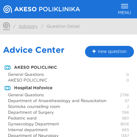
MENU
/
Advisory
/
Question Detail
Advice Center
new question
AKESO POLICLINIC
General Questions
0
AKESO POLICLINIC
0
Hospital Hořovice
General Questions
2796
Department of Anaesthesiology and Resuscitation
57
Stomicka counselling room
2
Department of Surgery
1196
Pediatric ward
580
Gynaecology Department
1806
Internal department
665
Department of Neurology
1347