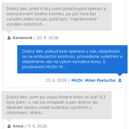
Dobrý den, před 4 lety jsem podstoupila operaci a
sešroubování levého kotníku, po půl roce byl
vytažen jeden šroub, poté bylo “naplánované”
vyndání ostatních…
Kavanová
/ 20. 6. 2026
Dobrý den, pokud byla operace u nás, objednejte
se na ambulantni kontrolu, provedeme vyšetření a
objednáme vás na výkon extrakce kovu. S
pozdravem MUDr. M.…
23. 6. 2026 /
MUDr. Milan Pastucha
Dobrý den, jsem po úrazu kolene který se stal 13.3
byla jsem i u vás na ortopedii a pan doktor do
lékařské zprávy uvedl sudeckův syndrom s
otazníkem. Včera…
Anna
/ 11. 6. 2026