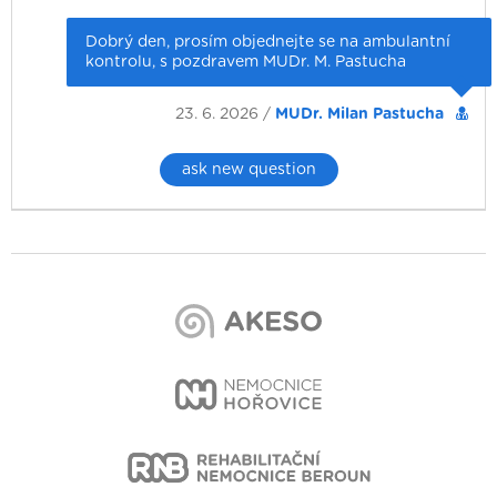
Dobrý den, prosím objednejte se na ambulantní
kontrolu, s pozdravem MUDr. M. Pastucha
23. 6. 2026 /
MUDr. Milan Pastucha
ask new question