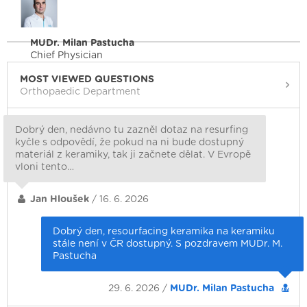
MUDr. Milan Pastucha
Chief Physician
MOST VIEWED QUESTIONS
Orthopaedic Department
Dobrý den, nedávno tu zazněl dotaz na resurfing
kyčle s odpovědí, že pokud na ni bude dostupný
materiál z keramiky, tak ji začnete dělat. V Evropě
vloni tento…
Jan Hloušek
/ 16. 6. 2026
Dobrý den, resourfacing keramika na keramiku
stále není v ČR dostupný. S pozdravem MUDr. M.
Pastucha
29. 6. 2026 /
MUDr. Milan Pastucha