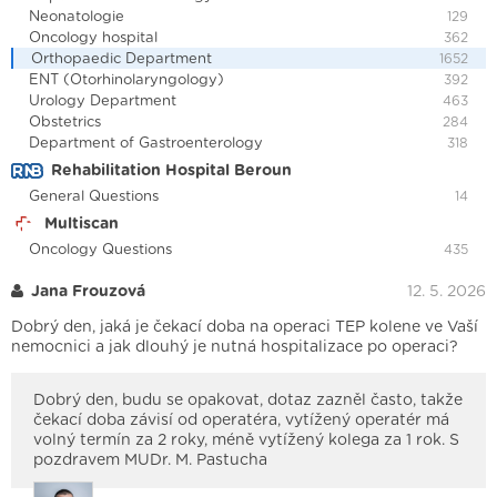
Neonatologie
129
Oncology hospital
362
Orthopaedic Department
1652
ENT (Otorhinolaryngology)
392
Urology Department
463
Obstetrics
284
Department of Gastroenterology
318
Rehabilitation Hospital Beroun
General Questions
14
Multiscan
Oncology Questions
435
Jana Frouzová
12. 5. 2026
Dobrý den, jaká je čekací doba na operaci TEP kolene ve Vaší
nemocnici a jak dlouhý je nutná hospitalizace po operaci?
Dobrý den, budu se opakovat, dotaz zazněl často, takže
čekací doba závisí od operatéra, vytížený operatér má
volný termín za 2 roky, méně vytížený kolega za 1 rok. S
pozdravem MUDr. M. Pastucha