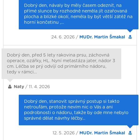
Dobrý den, návaly by měly časem odeznít, na
přímé slunce by rozhodně neměla jít ozařovaná
plocha a blízké okolí, neměla by být větší zátěž na
horní končetinu ,…
24. 6. 2026 /
MUDr. Martin Šmakal
Dobrý den, před 5 lety rakovina prsu, záchovná
operace, ozářky, HL. Nyní metastáza jater, nádor 3
cm. Léčba se prý odvíjí od primárního nádoru,
tedy v rámci…
Naty
/ 11. 4. 2026
Dobrý den, stanovit správný postup si takto
netroufám, protože nevím nic o Vás a ani
podrobnosti o nádoru, takže by ode mne nebylo
správné dělat návrhy léčby…
12. 5. 2026 /
MUDr. Martin Šmakal