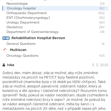
Neonatologie
129
Oncology hospital
362
Orthopaedic Department
1652
ENT (Otorhinolaryngology)
392
Urology Department
463
Obstetrics
284
Department of Gastroenterology
318
Rehabilitation Hospital Beroun
General Questions
14
Multiscan
Oncology Questions
435
Ivka
3. 3. 2025
Dobrý den, mám dotaz, zda je možné, aby níže zmíněné
metastázy na plicích na PET/CT byly falešně pozitivní,
pozánětlivé (maminka byla v té době po těžší chřipce). Také,
zda je možné, alespoň paliativně, odstranit nádor, který je
bolestivý a dle zprávy i částečně nekrotický? Rozumím tomu
správně? Tedy, pokud se nádor neodstraní, dojde (vzhledem k
níže zmíněné nekróze) brzy k sepsi? Je možné, že pokud by
se nádor alespoň částečně odstranil, měla by šanci i s
metastázemi na plicích žít déle, než v případě sepse při jeho