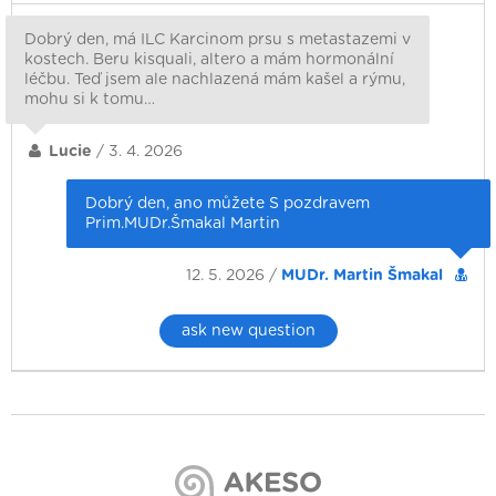
Dobrý den, má ILC Karcinom prsu s metastazemi v
kostech. Beru kisquali, altero a mám hormonální
léčbu. Teď jsem ale nachlazená mám kašel a rýmu,
mohu si k tomu…
Lucie
/ 3. 4. 2026
Dobrý den, ano můžete S pozdravem
Prim.MUDr.Šmakal Martin
12. 5. 2026 /
MUDr. Martin Šmakal
ask new question