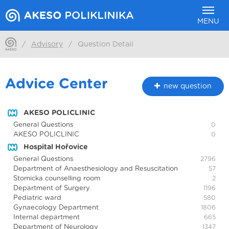
MENU
/
Advisory
/
Question Detail
Advice Center
new question
AKESO POLICLINIC
General Questions
0
AKESO POLICLINIC
0
Hospital Hořovice
General Questions
2796
Department of Anaesthesiology and Resuscitation
57
Stomicka counselling room
2
Department of Surgery
1196
Pediatric ward
580
Gynaecology Department
1806
Internal department
665
Department of Neurology
1347