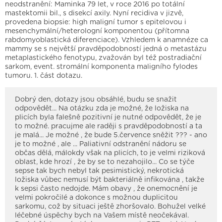
neodstranění: Maminka 79 let, v roce 2016 po totální
mastektomii bil., s disekcí axily. Nyní recidiva v jizvě,
provedena biopsie: high maligní tumor s epitelovou i
mesenchymální/heterologní komponentou (přítomna
rabdomyoblastická diferenciace). Vzhledem k anamnéze ca
mammy se s největší pravděpodobností jedná o metastázu
metaplastického fenotypu, zvažován byl též postradiační
sarkom, event. stromální komponenta maligního fylodes
tumoru. 1. část dotazu.
Dobrý den, dotazy jsou obsáhlé, budu se snažit
odpovědět... Na otázku zda je možné, že ložiska na
plicích byla falešně pozitivní je nutné odpovědět, že je
to možné. pracujme ale raději s pravděpodobností a ta
je malá... Je možné , že bude 5.července sněžit ??? - ano
je to možné , ale ... Paliativní odstranění nádoru se
občas dělá, málokdy však na plicích, to je velmi riziková
oblast, kde hrozí , že by se to nezahojilo... Co se týče
sepse tak bych nebyl tak pesimistický, nekrotická
ložiska vůbec nemusí být bakteriálně infikována , takže
k sepsi často nedojde. Mám obavy , že onemocnění je
velmi pokročilé a dokonce s možnou duplicitou
sarkomu, což by situaci ještě zhoršovalo. Bohužel velké
léčebné úspěchy bych na Vašem místě neočekával.