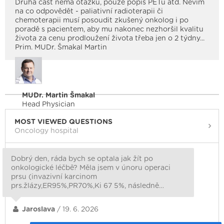
Druhá část nemá otázku, pouze popis PETu atd. Nevím
na co odpovědět - paliativní radioterapii či
chemoterapii musí posoudit zkušený onkolog i po
poradě s pacientem, aby mu nakonec nezhoršil kvalitu
života za cenu prodloužení života třeba jen o 2 týdny...
Prim. MUDr. Šmakal Martin
MUDr. Martin Šmakal
Head Physician
MOST VIEWED QUESTIONS
Oncology hospital
Dobrý den, ráda bych se optala jak žít po
onkologické léčbě? Měla jsem v únoru operaci
prsu (invazivní karcinom
prs.žlázy,ER95%,PR70%,Ki 67 5%, následně…
Jaroslava
/ 19. 6. 2026