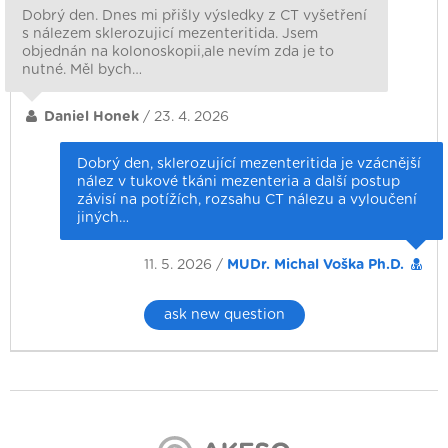
Dobrý den. Dnes mi přišly výsledky z CT vyšetření
s nálezem sklerozujicí mezenteritida. Jsem
objednán na kolonoskopii,ale nevím zda je to
nutné. Měl bych…
Daniel Honek
/ 23. 4. 2026
Dobrý den, sklerozující mezenteritida je vzácnější
nález v tukové tkáni mezenteria a další postup
závisí na potížích, rozsahu CT nálezu a vyloučení
jiných…
11. 5. 2026 /
MUDr. Michal Voška Ph.D.
ask new question