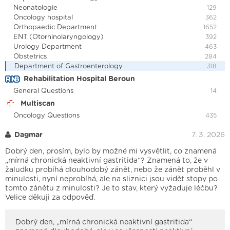
Neonatologie
129
Oncology hospital
362
Orthopaedic Department
1652
ENT (Otorhinolaryngology)
392
Urology Department
463
Obstetrics
284
Department of Gastroenterology
318
Rehabilitation Hospital Beroun
General Questions
14
Multiscan
Oncology Questions
435
Dagmar
7. 3. 2026
Dobrý den, prosím, bylo by možné mi vysvětlit, co znamená
„mírná chronická neaktivní gastritida“? Znamená to, že v
žaludku probíhá dlouhodobý zánět, nebo že zánět proběhl v
minulosti, nyní neprobíhá, ale na sliznici jsou vidět stopy po
tomto zánětu z minulosti? Je to stav, který vyžaduje léčbu?
Velice děkuji za odpověď.
Dobrý den, „mírná chronická neaktivní gastritida“