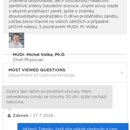
znamená dlouhodobé, ale v současnosti neaktivní
zánětlivé změny žaludeční sliznice. Jinými slovy, nejde
o akutně probíhající zánět, spíše o známky
dlouhodobého podráždění či dříve proběhlého zánětu.
Léčba závisí hlavně na Vašich obtížích a případné
příčině nálezu. S pozdravem MUDr. M. Voška
MUDr. Michal Voška, Ph.D.
Chief Physician
MOST VIEWED QUESTIONS
Department of Gastroenterology
Dobrý den léčím se zánětem slinivky. Mám
odvedenou sondu se slinivky 30 dní, stále vychází
tekutina.
Zdenek
/ 27. 7. 2026
Vážený Zdenku, jistě jste někde sledován a tam