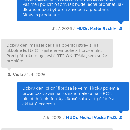
Vás měli poučit o tom, jak bude léčba probíhat, jak
dlouho může být drén zaveden a podobně.
Slinivka produkuje…
31. 7. 2026 /
MUDr. Matěj Rychlý
Dobrý den, manžel čeká na operaci střev silná
ul.kolitida. Na CT zjištěna embolie a fibroza plic.
Před půl rokem byl ještě RTG OK. Těšila jsem se že
problém…
Viola
/ 1. 4. 2026
Dobrý den, plicní fibróza je velmi široký pojem a
prognóza závisí na rozsahu nálezu na HRCT,
plicních funkcích, kyslíkové saturaci, příčině a
aktivitě procesu.…
7. 5. 2026 /
MUDr. Michal Voška Ph.D.