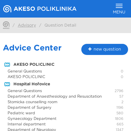
MENU
/
Advisory
/
Question Detail
Advice Center
new question
AKESO POLICLINIC
General Questions
0
AKESO POLICLINIC
0
Hospital Hořovice
General Questions
2796
Department of Anaesthesiology and Resuscitation
57
Stomicka counselling room
2
Department of Surgery
1196
Pediatric ward
580
Gynaecology Department
1806
Internal department
665
Department of Neurology
1347