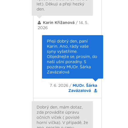
let). Děkuji a přeji hezký
den.
Karin Křižanová
/ 14. 5.
2026
Přeji dobrý den, paní
Karin. Ano, rády vaše
syny vyšetříme.
Objednejte se, prosím, do
naší ušní poradny. S
pozdravy MUDr. Šárka
Zavázalová
7. 6. 2026 /
MUDr. Šárka
Zavázalová
Dobrý den, mám dotaz,
zda provádíte úpravu
očních víček ( povislé
horní víčka). V případě, že
ano, prosím o cenu