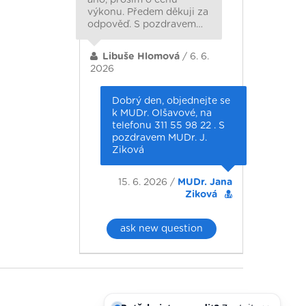
výkonu. Předem děkuji za
odpověď. S pozdravem…
Libuše Hlomová
/ 6. 6.
2026
Dobrý den, objednejte se
k MUDr. Olšavové, na
telefonu 311 55 98 22 . S
pozdravem MUDr. J.
Ziková
15. 6. 2026 /
MUDr. Jana
Ziková
ask new question
Potřebujete poradit?
Zeptejte