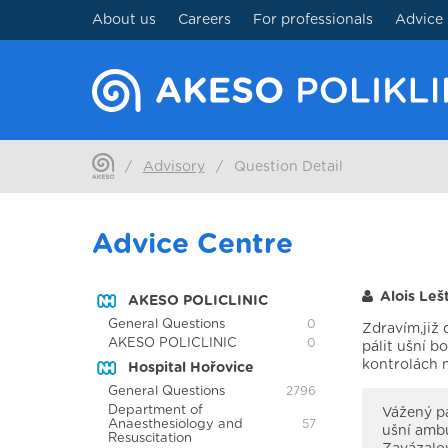
About us
Careers
For professionals
Advice
/
Advisory
/
Question Detail
Advice Centre
Alois Leš
AKESO POLICLINIC
General Questions
0
Zdravím,již
AKESO POLICLINIC
0
pálit ušní b
kontrolách n
Hospital Hořovice
General Questions
2796
Department of
Vážený pa
Anaesthesiology and
57
ušní ambu
Resuscitation