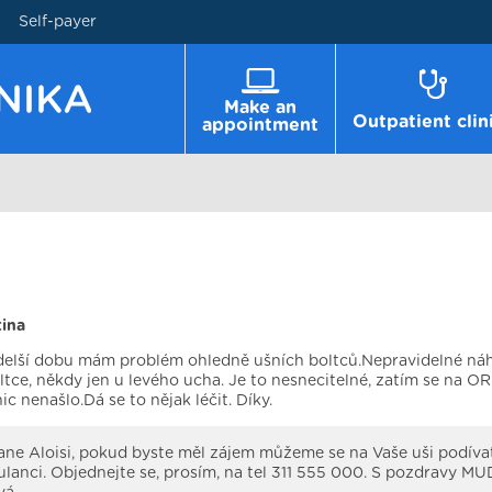
Self-payer
Make an
Outpatient clin
appointment
tina
 delší dobu mám problém ohledně ušních boltců.Nepravidelné ná
oltce, někdy jen u levého ucha. Je to nesnecitelné, zatím se na OR
ic nenašlo.Dá se to nějak léčit. Díky.
ne Aloisi, pokud byste měl zájem můžeme se na Vaše uši podívat
lanci. Objednejte se, prosím, na tel 311 555 000. S pozdravy MU