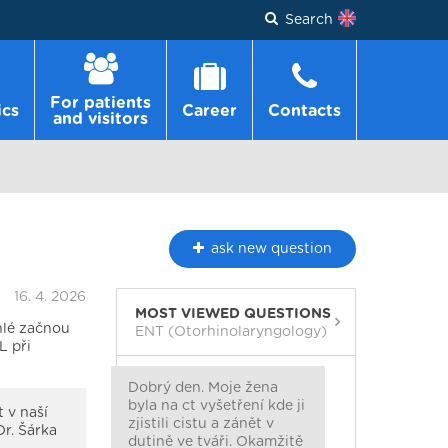
Search
For patients
ics
Career
Contacts
and visitors
ask
new question
16. 4. 2026
MOST VIEWED QUESTIONS
hlé začnou
ENT (Otorhinolaryngology)
L při
Dobrý den. Moje žena
byla na ct vyšetření kde ji
 v naší
zjistili cistu a zánět v
Dr. Šárka
dutině ve tváři. Okamžitě