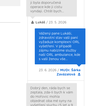
ji byla doporučená
operace kde ji cistu
vyndaji. Chtěl bych…
Lukáš
/ 23. 5. 2026
Vážený pane Lukáši,
zdravotní stav vaší paní
vyžaduje komplexní ORL
vyšetření. V případě
zájmu nabízíme služby
naší ORL ambulance, kde
s vaší ženou vše…
23. 6. 2026 /
MUDr. Šárka
Zavázalová
Dobrý den, ráda bych se
zeptala, zda-li bych k vám
do Hořovic mohla
objednat oba mé syny na
vyšetření sluchu (5 let a 9