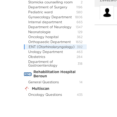
Zavázalo
Stomicka counselling room
2
Department of Surgery
1196
Pediatric ward
580
Gynaecology Department
1806
Internal department
665
Department of Neurology
1347
Neonatologie
129
Oncology hospital
362
Orthopaedic Department
1652
ENT (Otorhinolaryngology)
392
Urology Department
463
Obstetrics
284
Department of
318
Gastroenterology
Rehabilitation Hospital
Beroun
General Questions
14
Multiscan
Oncology Questions
435