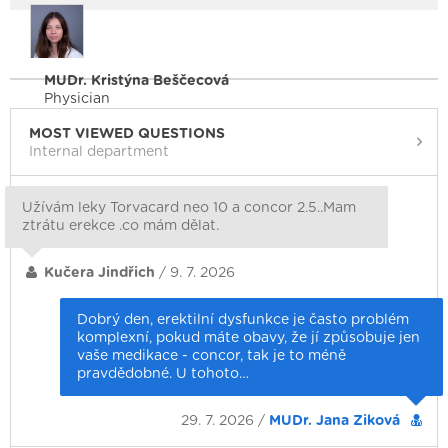
MUDr. Kristýna Beščecová
Physician
MOST VIEWED QUESTIONS
Internal department
Užívám leky Torvacard neo 10 a concor 2.5..Mam
ztrátu erekce .co mám dělat.
Kučera Jindřich
/ 9. 7. 2026
Dobrý den, erektilní dysfunkce je často problém
komplexní, pokud máte obavy, že jí způsobuje jen
vaše medikace - concor, tak je to méně
pravdědobné. U tohoto…
29. 7. 2026 /
MUDr. Jana Ziková