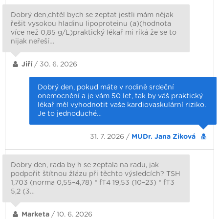
Dobrý den,chtěl bych se zeptat jestli mám nějak
řešit vysokou hladinu lipoproteinu (a)(hodnota
více než 0,85 g/L)praktický lékař mi ríká že se to
nijak neřeší…
Jiří
/ 30. 6. 2026
Dobrý den, pokud máte v rodině srdeční
onemocnění a je vám 50 let, tak by váš praktický
lékař měl vyhodnotit vaše kardiovaskulární riziko.
Je to jednoduché…
31. 7. 2026 /
MUDr. Jana Ziková
Dobry den, rada by h se zeptala na radu, jak
podpořit štítnou žlázu při těchto výsledcích? TSH
1,703 (norma 0,55–4,78) * fT4 19,53 (10–23) * fT3
5,2 (3…
Marketa
/ 10. 6. 2026