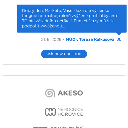
Dobrý den, Markéto, Vaše žláza dle výsledků
funguje normálně, mírně zvýšené protilátky anti-
TG nic zásadního neříkají. Funkci žlázy můžete
podpořit vyváženou…
21. 6. 2026 /
MUDr. Tereza Kalkusová
ask new question