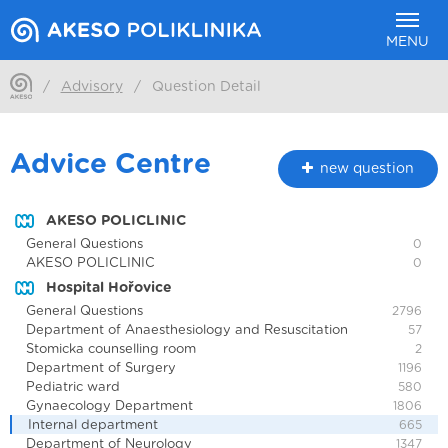
MENU
/
Advisory
/
Question Detail
Advice Centre
new question
AKESO POLICLINIC
General Questions
0
AKESO POLICLINIC
0
Hospital Hořovice
General Questions
2796
Department of Anaesthesiology and Resuscitation
57
Stomicka counselling room
2
Department of Surgery
1196
Pediatric ward
580
Gynaecology Department
1806
Internal department
665
Department of Neurology
1347