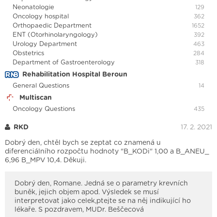
Neonatologie
129
Oncology hospital
362
Orthopaedic Department
1652
ENT (Otorhinolaryngology)
392
Urology Department
463
Obstetrics
284
Department of Gastroenterology
318
Rehabilitation Hospital Beroun
General Questions
14
Multiscan
Oncology Questions
435
RKD
17. 2. 2021
Dobrý den, chtěl bych se zeptat co znamená u
diferenciálního rozpočtu hodnoty "B_KODi" 1,00 a B_ANEU_
6,96 B_MPV 10,4. Děkuji.
Dobrý den, Romane. Jedná se o parametry krevních
buněk, jejich objem apod. Výsledek se musí
interpretovat jako celek,ptejte se na něj indikující ho
lékaře. S pozdravem, MUDr. Beščecová