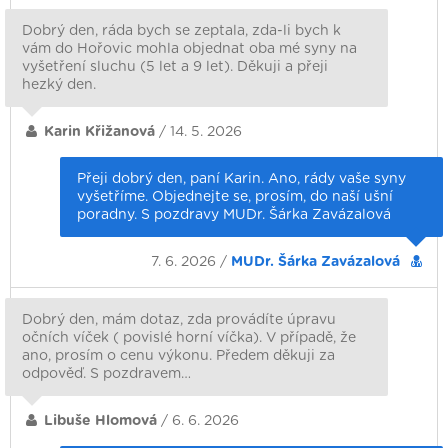
Dobrý den, ráda bych se zeptala, zda-li bych k
vám do Hořovic mohla objednat oba mé syny na
vyšetření sluchu (5 let a 9 let). Děkuji a přeji
hezký den.
Karin Křižanová
/ 14. 5. 2026
Přeji dobrý den, paní Karin. Ano, rády vaše syny
vyšetříme. Objednejte se, prosím, do naší ušní
poradny. S pozdravy MUDr. Šárka Zavázalová
7. 6. 2026 /
MUDr. Šárka Zavázalová
Dobrý den, mám dotaz, zda provádíte úpravu
očních víček ( povislé horní víčka). V případě, že
ano, prosím o cenu výkonu. Předem děkuji za
odpověď. S pozdravem…
Libuše Hlomová
/ 6. 6. 2026