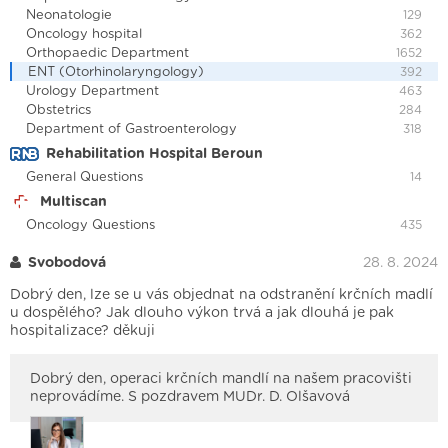
Neonatologie
129
Oncology hospital
362
Orthopaedic Department
1652
ENT (Otorhinolaryngology)
392
Urology Department
463
Obstetrics
284
Department of Gastroenterology
318
Rehabilitation Hospital Beroun
General Questions
14
Multiscan
Oncology Questions
435
Svobodová
28. 8. 2024
Dobrý den, lze se u vás objednat na odstranění krčních madlí
u dospělého? Jak dlouho výkon trvá a jak dlouhá je pak
hospitalizace? děkuji
Dobrý den, operaci krčních mandlí na našem pracovišti
neprovádíme. S pozdravem MUDr. D. Olšavová