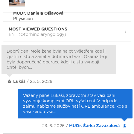
MUDr. Daniela Olšavová
Physician
MOST VIEWED QUESTIONS
ENT (Otorhinolaryngology)
Dobrý den. Moje žena byla na ct vyšetření kde ji
zjistili cistu a zánět v dutině ve tváři. Okamžitě ji
byla doporučená operace kde ji cistu vyndaji.
Chtěl bych…
Lukáš
/ 23. 5. 2026
Vážený pane Lukáši, zdravotní stav vaší paní
vyžaduje komplexní ORL vyšetření. V případě
zájmu nabízíme služby naší ORL ambulance, kde s
vaší ženou vše…
23. 6. 2026 /
MUDr. Šárka Zavázalová