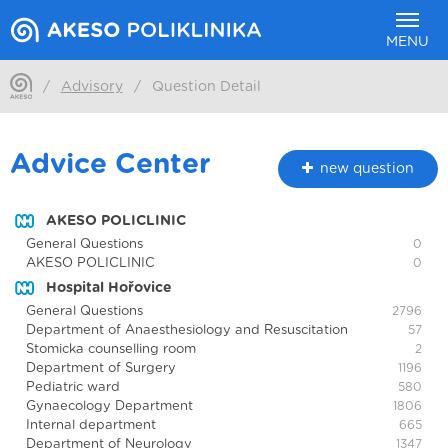
MENU
/
Advisory
/
Question Detail
Advice Center
new question
AKESO POLICLINIC
General Questions
0
AKESO POLICLINIC
0
Hospital Hořovice
General Questions
2796
Department of Anaesthesiology and Resuscitation
57
Stomicka counselling room
2
Department of Surgery
1196
Pediatric ward
580
Gynaecology Department
1806
Internal department
665
Department of Neurology
1347