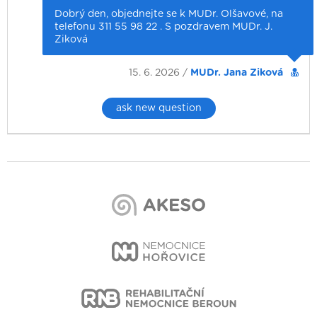
Dobrý den, objednejte se k MUDr. Olšavové, na
telefonu 311 55 98 22 . S pozdravem MUDr. J.
Ziková
15. 6. 2026 /
MUDr. Jana Ziková
ask new question