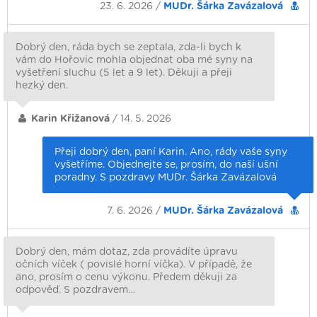
23. 6. 2026 /
MUDr. Šárka Zavázalová
Dobrý den, ráda bych se zeptala, zda-li bych k
vám do Hořovic mohla objednat oba mé syny na
vyšetření sluchu (5 let a 9 let). Děkuji a přeji
hezký den.
Karin Křižanová
/ 14. 5. 2026
Přeji dobrý den, paní Karin. Ano, rády vaše syny
vyšetříme. Objednejte se, prosím, do naší ušní
poradny. S pozdravy MUDr. Šárka Zavázalová
7. 6. 2026 /
MUDr. Šárka Zavázalová
Dobrý den, mám dotaz, zda provádíte úpravu
očních víček ( povislé horní víčka). V případě, že
ano, prosím o cenu výkonu. Předem děkuji za
odpověď. S pozdravem…