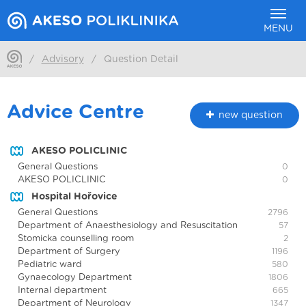
MENU
/
Advisory
/
Question Detail
Advice Centre
new question
AKESO POLICLINIC
General Questions
0
AKESO POLICLINIC
0
Hospital Hořovice
General Questions
2796
Department of Anaesthesiology and Resuscitation
57
Stomicka counselling room
2
Department of Surgery
1196
Pediatric ward
580
Gynaecology Department
1806
Internal department
665
Department of Neurology
1347