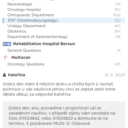
Neonatologie
129
Oncology hospital
362
Orthopaedic Department
1652
ENT (Otorhinolaryngology)
392
Urology Department
463
Obstetrics
284
Department of Gastroenterology
318
Rehabilitation Hospital Beroun
General Questions
14
Multiscan
Oncology Questions
435
Kateřina
12. 6. 2023
Dobrý den mám 4 měsíční dceru a chtěla bych ji nechat
píchnout u vás náušnice jehlou chci se zeptat jestli tohle
děláte děkuji za odpověď Kateřina
Dobrý den, ano, provádíme i propíchnutí uší se
zavedením náušnic, v případě zájmu nám zavolejte na
číslo 311559842, nebo 311559822 a domluvte se na
termínu. S pozdravem MUDr. D. Olšavová