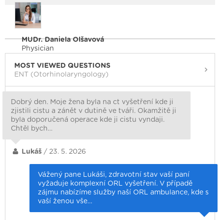
MUDr. Daniela Olšavová
Physician
MOST VIEWED QUESTIONS
ENT (Otorhinolaryngology)
Dobrý den. Moje žena byla na ct vyšetření kde ji
zjistili cistu a zánět v dutině ve tváři. Okamžitě ji
byla doporučená operace kde ji cistu vyndaji.
Chtěl bych…
Lukáš
/ 23. 5. 2026
Vážený pane Lukáši, zdravotní stav vaší paní
vyžaduje komplexní ORL vyšetření. V případě
zájmu nabízíme služby naší ORL ambulance, kde s
vaší ženou vše…