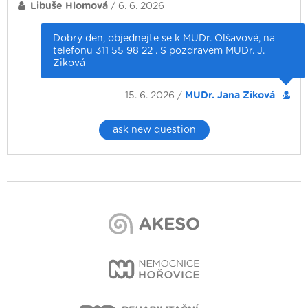
Libuše Hlomová
/ 6. 6. 2026
Dobrý den, objednejte se k MUDr. Olšavové, na
telefonu 311 55 98 22 . S pozdravem MUDr. J.
Ziková
15. 6. 2026 /
MUDr. Jana Ziková
ask new question