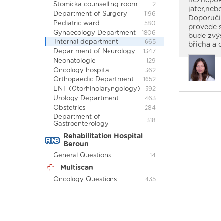
neznepok
Stomicka counselling room
2
jater,neb
Department of Surgery
1196
Doporučil
Pediatric ward
580
provede s
Gynaecology Department
1806
bude zvýš
Internal department
665
břicha a 
Department of Neurology
1347
Neonatologie
129
Oncology hospital
362
Orthopaedic Department
1652
ENT (Otorhinolaryngology)
392
Urology Department
463
Obstetrics
284
Department of
318
Gastroenterology
Rehabilitation Hospital
Beroun
General Questions
14
Multiscan
Oncology Questions
435