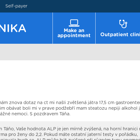
Self-payer
Make an
Outpatient clin
appointment
m znova dotaz na ct mi našli zvětšená játra 17,5 cm gastroente
m obávat boli mi v prave podžebří mam steatozu nepiji alkohol 
ážné nemoci. S pozdravem Táňa.
 Táňo, Vaše hodnota ALP je jen mírně zvýšená, na horní hranici 
rma pro ženy do 2,2. Pokud máte ostatní jaterní testy v pořádku,