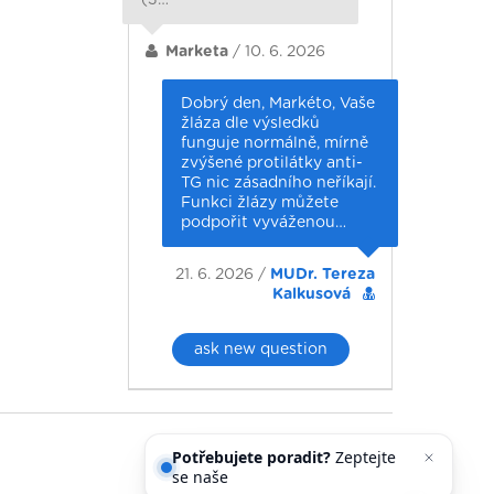
Marketa
/ 10. 6. 2026
Dobrý den, Markéto, Vaše
žláza dle výsledků
funguje normálně, mírně
zvýšené protilátky anti-
TG nic zásadního neříkají.
Funkci žlázy můžete
podpořit vyváženou…
21. 6. 2026 /
MUDr. Tereza
Kalkusová
ask new question
Potřebujete poradit?
Zeptejte
se našeho asistenta