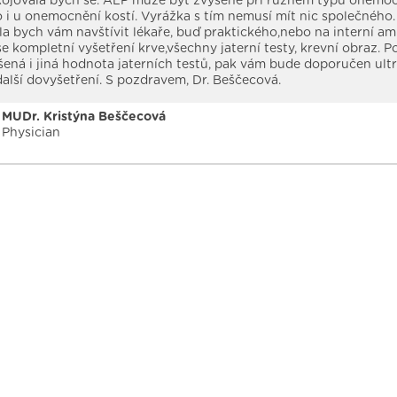
ojovala bych se. ALP může být zvýšené při různém typu onemo
o i u onemocnění kostí. Vyrážka s tím nemusí mít nic společného.
a bych vám navštívit lékaře, buď praktického,nebo na interní am
e kompletní vyšetření krve,všechny jaterní testy, krevní obraz. 
ená i jiná hodnota jaterních testů, pak vám bude doporučen ult
další dovyšetření. S pozdravem, Dr. Beščecová.
MUDr. Kristýna Beščecová
Physician