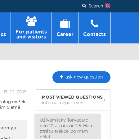
Search
For patients
ics
Career
Contacts
and visitors
ask
new question
15. 10. 2019
MOST VIEWED QUESTIONS
rolog mi řekl
Internal department
jim dietně
Užívám leky Torvacard
neo 10 a concor 2.5..Mam
normy, u
ztrátu erekce .co mám
dělat.