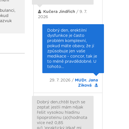
cnění
bulanci,
Kučera Jindřich
/ 9. 7.
Pokud
2026
razvuk
Dobrý den, erektilní
dysfunkce je často
problém komplexní,
pokud máte obavy, že jí
způsobuje jen vaše
medikace - concor, tak je
to méně pravdědobné. U
tohoto…
29. 7. 2026 /
MUDr. Jana
Ziková
Dobrý den,chtěl bych se
zeptat jestli mám nějak
řešit vysokou hladinu
lipoproteinu (a)(hodnota
více než 0,85
g/L)praktický lékař mi