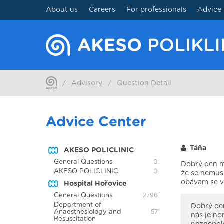
About us
Careers
For professionals
Advice
/
Advisory
/
Question Detail
Advice Center
Táňa
AKESO POLICLINIC
General Questions
0
Dobrý den má
AKESO POLICLINIC
0
že se nemusi
obávam se v
Hospital Hořovice
General Questions
2796
Department of
Dobrý den
Anaesthesiology and
57
nás je no
Resuscitation