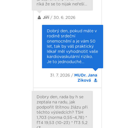
ríká že se to nijak neřeší…
Jiří
/ 30. 6. 2026
Dobrý den, pokud máte v
rodině srdeční
onemocnění a je vám 50
let, tak by váš praktický
lékař měl vyhodnotit vaše
kardiovaskulární riziko.
Je to jednoduché…
31. 7. 2026 /
MUDr. Jana
Ziková
Dobry den, rada by h se
zeptala na radu, jak
podpořit štítnou žlázu při
těchto výsledcích? TSH
1,703 (norma 0,55–4,78) *
fT4 19,53 (10–23) * fT3 5,2
(3…