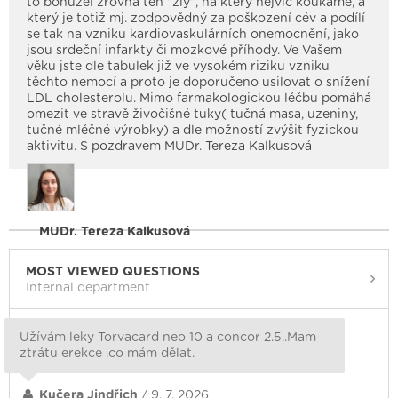
to bohužel zrovna ten “zlý”, na který nejvíc koukáme, a
který je totiž mj. zodpovědný za poškození cév a podílí
se tak na vzniku kardiovaskulárních onemocnění, jako
jsou srdeční infarkty či mozkové příhody. Ve Vašem
věku jste dle tabulek již ve vysokém riziku vzniku
těchto nemocí a proto je doporučeno usilovat o snížení
LDL cholesterolu. Mimo farmakologickou léčbu pomáhá
omezit ve stravě živočišné tuky( tučná masa, uzeniny,
tučné mléčné výrobky) a dle možností zvýšit fyzickou
aktivitu. S pozdravem MUDr. Tereza Kalkusová
MUDr. Tereza Kalkusová
MOST VIEWED QUESTIONS
Internal department
Užívám leky Torvacard neo 10 a concor 2.5..Mam
ztrátu erekce .co mám dělat.
Kučera Jindřich
/ 9. 7. 2026