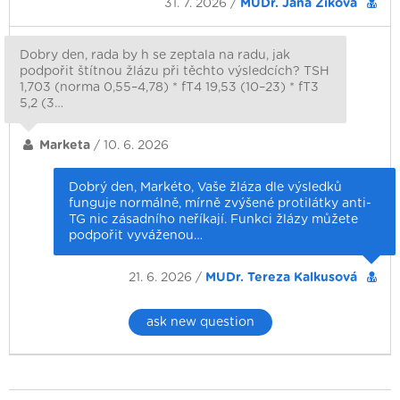
31. 7. 2026 /
MUDr. Jana Ziková
Dobry den, rada by h se zeptala na radu, jak
podpořit štítnou žlázu při těchto výsledcích? TSH
1,703 (norma 0,55–4,78) * fT4 19,53 (10–23) * fT3
5,2 (3…
Marketa
/ 10. 6. 2026
Dobrý den, Markéto, Vaše žláza dle výsledků
funguje normálně, mírně zvýšené protilátky anti-
TG nic zásadního neříkají. Funkci žlázy můžete
podpořit vyváženou…
21. 6. 2026 /
MUDr. Tereza Kalkusová
ask new question