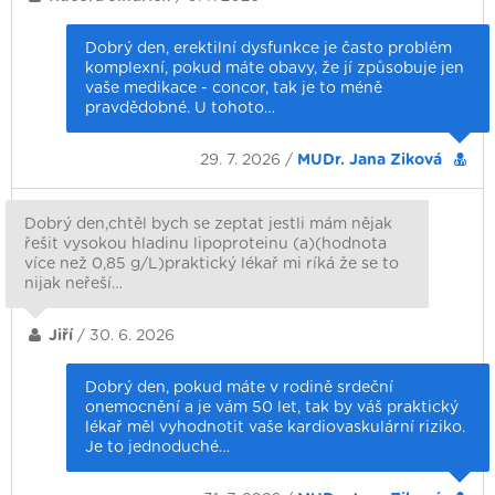
Dobrý den, erektilní dysfunkce je často problém
komplexní, pokud máte obavy, že jí způsobuje jen
vaše medikace - concor, tak je to méně
pravdědobné. U tohoto…
29. 7. 2026 /
MUDr. Jana Ziková
Dobrý den,chtěl bych se zeptat jestli mám nějak
řešit vysokou hladinu lipoproteinu (a)(hodnota
více než 0,85 g/L)praktický lékař mi ríká že se to
nijak neřeší…
Jiří
/ 30. 6. 2026
Dobrý den, pokud máte v rodině srdeční
onemocnění a je vám 50 let, tak by váš praktický
lékař měl vyhodnotit vaše kardiovaskulární riziko.
Je to jednoduché…