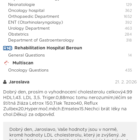
Neonatologie
129
Oncology hospital
362
Orthopaedic Department
1652
ENT (Otorhinolaryngology)
392
Urology Department
463
Obstetrics
284
Department of Gastroenterology
318
Rehabilitation Hospital Beroun
General Questions
14
Multiscan
Oncology Questions
435
Jaroslava
21. 2. 2026
Dobrý den, prosím o vyhodnocení cholesterolu celkový4.99
HDL1,43. LDL 3,5. Triger.0,88moc tomu nerozumím,léčím se
štítná žláza Letrox 150,Tlak Tezeo40, Reflux
Zulbex20,Hyper.moč.měch.Emselex15.Nechci brát léky na
chol.Děkuji za odpověď.
Dobrý den, Jaroslavo, Vaše hodnoty jsou v normě,
kromě hodnoty LDL cholesterolu, který je zvýšený. Je