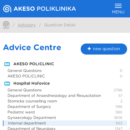
MENU
/
Advisory
/
Question Detail
Advice Centre
new question
AKESO POLICLINIC
General Questions
0
AKESO POLICLINIC
0
Hospital Hořovice
General Questions
2796
Department of Anaesthesiology and Resuscitation
57
Stomicka counselling room
2
Department of Surgery
1196
Pediatric ward
580
Gynaecology Department
1806
Internal department
665
Department of Neurology
1347