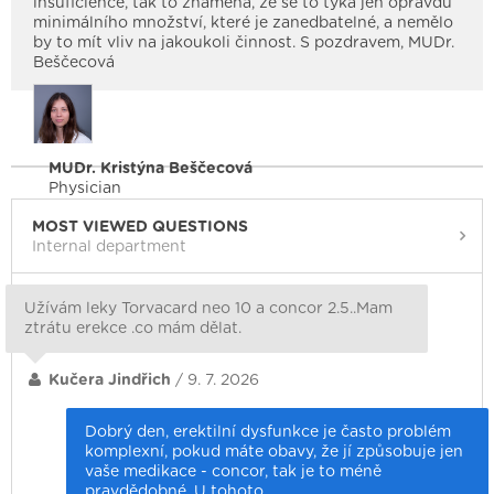
insuficience, tak to znamená, že se to týká jen opravdu
minimálního množství, které je zanedbatelné, a nemělo
by to mít vliv na jakoukoli činnost. S pozdravem, MUDr.
Beščecová
MUDr. Kristýna Beščecová
Physician
MOST VIEWED QUESTIONS
Internal department
Užívám leky Torvacard neo 10 a concor 2.5..Mam
ztrátu erekce .co mám dělat.
Kučera Jindřich
/ 9. 7. 2026
Dobrý den, erektilní dysfunkce je často problém
komplexní, pokud máte obavy, že jí způsobuje jen
vaše medikace - concor, tak je to méně
pravdědobné. U tohoto…