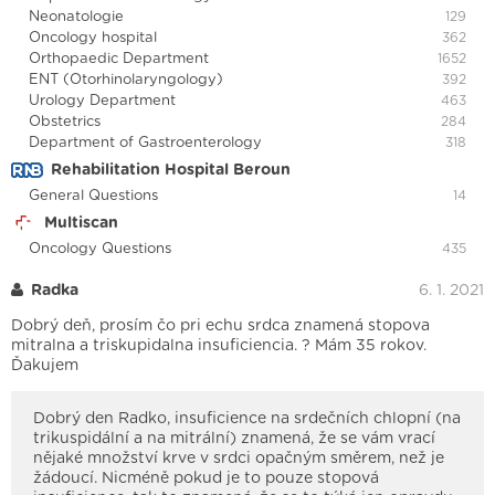
Neonatologie
129
Oncology hospital
362
Orthopaedic Department
1652
ENT (Otorhinolaryngology)
392
Urology Department
463
Obstetrics
284
Department of Gastroenterology
318
Rehabilitation Hospital Beroun
General Questions
14
Multiscan
Oncology Questions
435
Radka
6. 1. 2021
Dobrý deň, prosím čo pri echu srdca znamená stopova
mitralna a triskupidalna insuficiencia. ? Mám 35 rokov.
Ďakujem
Dobrý den Radko, insuficience na srdečních chlopní (na
trikuspidální a na mitrální) znamená, že se vám vrací
nějaké množství krve v srdci opačným směrem, než je
žádoucí. Nicméně pokud je to pouze stopová