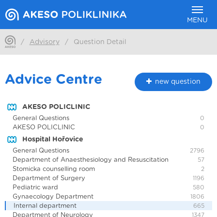
MENU
/
Advisory
/
Question Detail
Advice Centre
new question
AKESO POLICLINIC
General Questions
0
AKESO POLICLINIC
0
Hospital Hořovice
General Questions
2796
Department of Anaesthesiology and Resuscitation
57
Stomicka counselling room
2
Department of Surgery
1196
Pediatric ward
580
Gynaecology Department
1806
Internal department
665
Department of Neurology
1347