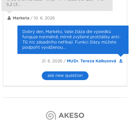
5,2 (3…
Marketa
/ 10. 6. 2026
Dobrý den, Markéto, Vaše žláza dle výsledků
funguje normálně, mírně zvýšené protilátky anti-
TG nic zásadního neříkají. Funkci žlázy můžete
podpořit vyváženou…
21. 6. 2026 /
MUDr. Tereza Kalkusová
ask new question