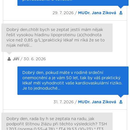
29. 7. 2026 /
MUDr. Jana Ziková
Dobrý den,chtěl bych se zeptat jestli mám nějak
řešit vysokou hladinu lipoproteinu (a)(hodnota
více než 0,85 g/L)praktický lékař mi ríká že se to
nijak neřeší…
Jiří
/ 30. 6. 2026
Dobrý den, pokud máte v rodině srdeční
onemocnění a je vám 50 let, tak by váš praktický
lékař měl vyhodnotit vaše kardiovaskulární riziko.
Je to jednoduché…
31. 7. 2026 /
MUDr. Jana Ziková
Dobry den, rada by h se zeptala na radu, jak
podpořit štítnou žlázu při těchto výsledcích? TSH
1,703 (norma 0,55–4,78) * fT4 19,53 (10–23) * fT3