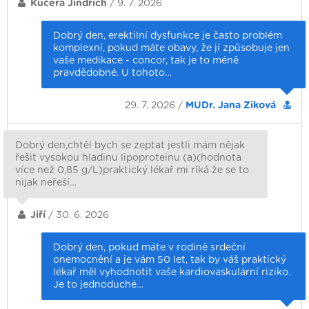
Kučera Jindřich
/ 9. 7. 2026
Dobrý den, erektilní dysfunkce je často problém
komplexní, pokud máte obavy, že jí způsobuje jen
vaše medikace - concor, tak je to méně
pravdědobné. U tohoto…
29. 7. 2026 /
MUDr. Jana Ziková
Dobrý den,chtěl bych se zeptat jestli mám nějak
řešit vysokou hladinu lipoproteinu (a)(hodnota
více než 0,85 g/L)praktický lékař mi ríká že se to
nijak neřeší…
Jiří
/ 30. 6. 2026
Dobrý den, pokud máte v rodině srdeční
onemocnění a je vám 50 let, tak by váš praktický
lékař měl vyhodnotit vaše kardiovaskulární riziko.
Je to jednoduché…