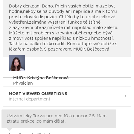
Dobrý den,pani Dano. Pricin vasich obtizi muze byt
hodne,nekdy se na duvody ani neprijde a ma k tomu
proste clovek dispozici. Chtělo by to urcite celkové
vyšetření,zejména vysetreni funkce té štítné
žlázy,krevní obraz,můžete mít napriklad málo železa.
Můžete mít problém s krevním oběhem,nebo bývá
zimovrivost spojená například s nízkou hmotností.
Takhle na dalku tezko radit. Konzultujte své obtíže s
lékařem osobně. S pozdravem, MUDr. Beščecová
MUDr. Kristýna Beščecová
Physician
MOST VIEWED QUESTIONS
Internal department
Užívám leky Torvacard neo 10 a concor 2.5..Mam
ztrátu erekce .co mám dělat.