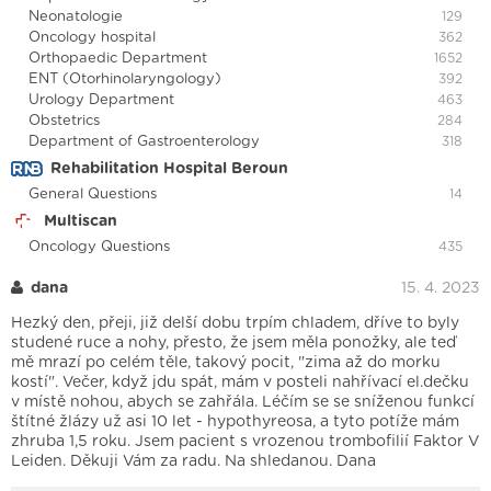
Neonatologie
129
Oncology hospital
362
Orthopaedic Department
1652
ENT (Otorhinolaryngology)
392
Urology Department
463
Obstetrics
284
Department of Gastroenterology
318
Rehabilitation Hospital Beroun
General Questions
14
Multiscan
Oncology Questions
435
dana
15. 4. 2023
Hezký den, přeji, již delší dobu trpím chladem, dříve to byly
studené ruce a nohy, přesto, že jsem měla ponožky, ale teď
mě mrazí po celém těle, takový pocit, "zima až do morku
kostí". Večer, když jdu spát, mám v posteli nahřívací el.dečku
v místě nohou, abych se zahřála. Léčím se se sníženou funkcí
štítné žlázy už asi 10 let - hypothyreosa, a tyto potíže mám
zhruba 1,5 roku. Jsem pacient s vrozenou trombofilií Faktor V
Leiden. Děkuji Vám za radu. Na shledanou. Dana