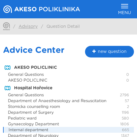
MENU
/
Advisory
/
Question Detail
Advice Center
new question
AKESO POLICLINIC
General Questions
0
AKESO POLICLINIC
0
Hospital Hořovice
General Questions
2796
Department of Anaesthesiology and Resuscitation
57
Stomicka counselling room
2
Department of Surgery
1196
Pediatric ward
580
Gynaecology Department
1806
Internal department
665
Department of Neurology
1347