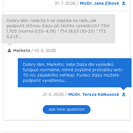
31. 7. 2026 /
MUDr. Jana Ziková
Dobry den, rada by h se zeptala na radu, jak
podpořit štítnou žlázu při těchto výsledcích? TSH
1,703 (norma 0,55–4,78) * fT4 19,53 (10–23) * fT3
5,2 (3…
Marketa
/ 10. 6. 2026
Dobrý den, Markéto, Vaše žláza dle výsledků
funguje normálně, mírně zvýšené protilátky anti-
TG nic zásadního neříkají. Funkci žlázy můžete
podpořit vyváženou…
21. 6. 2026 /
MUDr. Tereza Kalkusová
ask new question